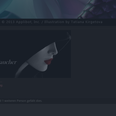
...
ng.
d
1 weiteren Person
gefällt dies.