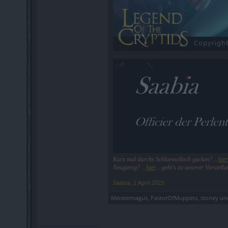
Kurz mal durchs Schluesselloch gucken? ...
hier
Neugierig? ...
hier
....geht's zu unserer Vorstellu
Saabia
,
2 April 2023
Meistermagus
,
PastorOfMuppets
,
stoney
un