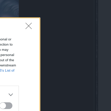
sonal or
ection to
ou may
 personal
out of the
 downstream
B’s List of