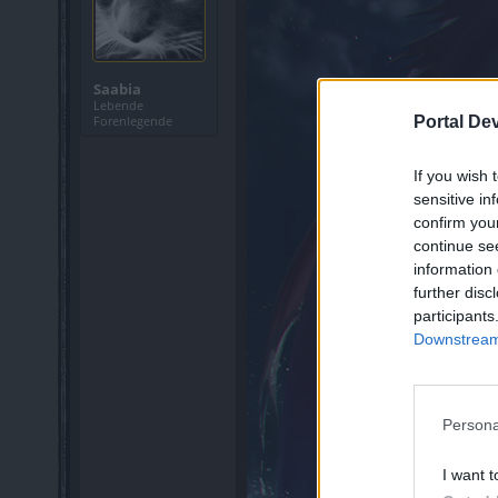
Saabia
Lebende
Portal De
Forenlegende
If you wish 
sensitive in
confirm you
continue se
information 
further disc
participants
Downstream 
Persona
I want t