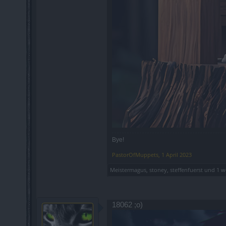
Bye!
PastorOfMuppets
,
1 April 2023
Meistermagus
,
stoney
,
steffenfuerst
und
1 w
18062 ;o)