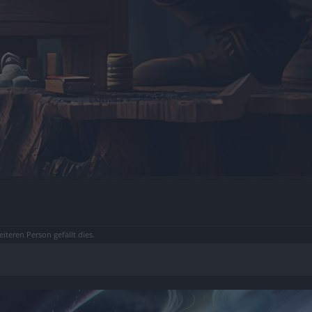
eiteren Person
gefällt dies.