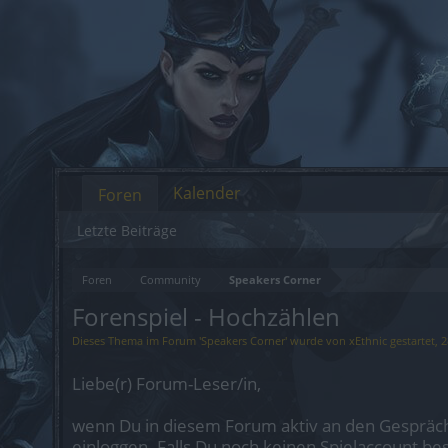
Kalender
Foren
Letzte Beiträge
Foren
Community
Speakers Corner
Forenspiel - Hochzählen
Dieses Thema im Forum '
Speakers Corner
' wurde von
xEthnic
gestartet,
2
Liebe(r) Forum-Leser/in,
wenn Du in diesem Forum aktiv an den Gespräch
einloggen. Falls Du noch keinen Spielaccount be