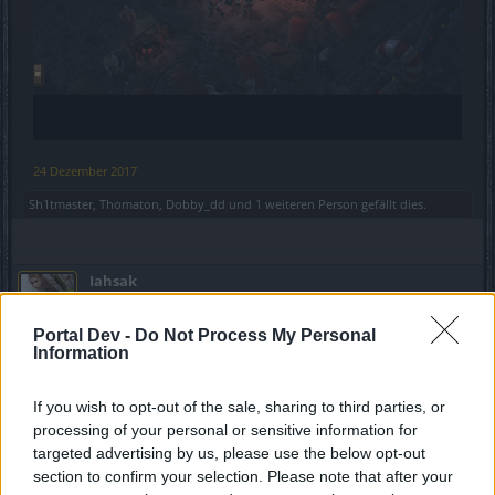
24 Dezember 2017
Sh1tmaster
,
Thomaton
,
Dobby_dd
und
1 weiteren Person
gefällt dies.
Iahsak
Forenaufseher
Portal Dev -
Do Not Process My Personal
Information
Sing*... Jingle bells, Jingle bells, Jingle all the way
Oh! what joy it is to ride In a one horse open sleigh.
If you wish to opt-out of the sale, sharing to third parties, or
Wünsche euch ein Frohes Weihnachts Fest
processing of your personal or sensitive information for
targeted advertising by us, please use the below opt-out
LG Kashai
section to confirm your selection. Please note that after your