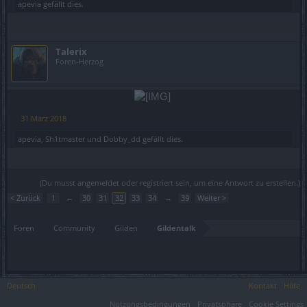
apevia
gefällt dies.
Talerix
Foren-Herzog
​
31 März 2018
apevia
,
Sh1tmaster
und
Dobby_dd
gefällt dies.
(Du musst angemeldet oder registriert sein, um eine Antwort zu erstellen.)
< Zurück
1
←
30
31
32
33
34
→
39
Weiter >
Foren
Community
Gilden
Gildentalk
Deutsch
Kontakt
Hilfe
Nutzungsbedingungen
Privatsphäre
Cookie Settings