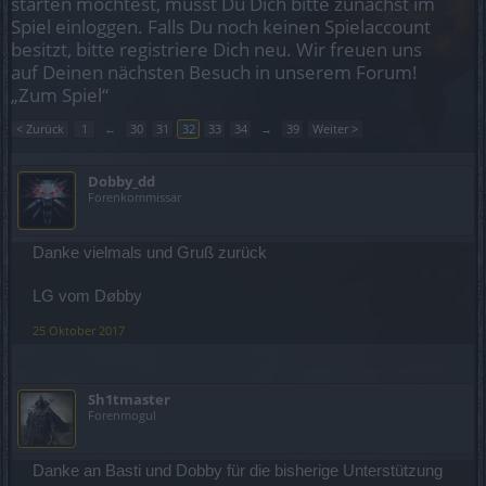
starten möchtest, musst Du Dich bitte zunächst im
Spiel einloggen. Falls Du noch keinen Spielaccount
besitzt, bitte registriere Dich neu. Wir freuen uns
auf Deinen nächsten Besuch in unserem Forum!
„Zum Spiel“
< Zurück
1
←
30
31
32
33
34
→
39
Weiter >
Dobby_dd
Forenkommissar
Danke vielmals und Gruß zurück
LG vom Døbby
25 Oktober 2017
Sh1tmaster
Forenmogul
Danke an Basti und Dobby für die bisherige Unterstützung