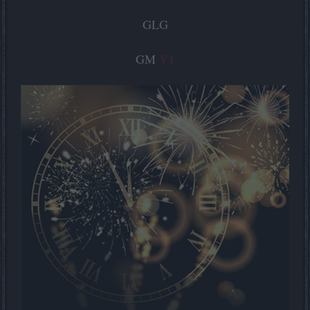
GLG
GM
Y1