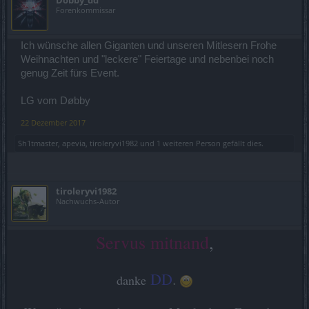
Dobby_dd
Forenkommissar
Ich wünsche allen Giganten und unseren Mitlesern Frohe
Weihnachten und "leckere" Feiertage und nebenbei noch
genug Zeit fürs Event.
LG vom Døbby
22 Dezember 2017
Sh1tmaster
,
apevia
,
tiroleryvi1982
und
1 weiteren Person
gefällt dies.
tiroleryvi1982
Nachwuchs-Autor
Servus mitnand
,
DD
.
danke