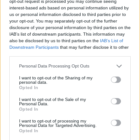
opt-out request is processed you may continue seeing
24 Dezember 2017
interest-based ads based on personal information utilized by
apevia
,
Sh1tmaster
,
Thomaton
und
2 anderen
gefällt dies.
us or personal information disclosed to third parties prior to
your opt-out. You may separately opt-out of the further
disclosure of your personal information by third parties on the
Talerix
IAB’s list of downstream participants. This information may
Foren-Herzog
also be disclosed by us to third parties on the
IAB’s List of
Downstream Participants
that may further disclose it to other
​
third parties.
24 Dezember 2017
Personal Data Processing Opt Outs
apevia
,
Sh1tmaster
,
Dobby_dd
und
1 weiteren Person
gefällt dies.
I want to opt-out of the Sharing of my
personal data.
Opted In
Dobby_dd
Forenkommissar
I want to opt-out of the Sale of my
Personal Data.
Opted In
Gestern war ja Weihnachten und da steht so ein großes
Geschenk in Kingshill. Was liegt näher, als es an diesem
I want to opt-out of processing my
Personal Data for Targeted Advertising.
Tag zu öffnen dachte ich mir und habe mich spät am Abend
Opted In
noch einmal darum bemüht. Erfolgreich !