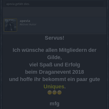
apevia
gefällt dies.
apevia
Aktiver Autor
Servus!
Ich wünsche allen Mitgliedern der
Gilde,
viel Spaß und Erfolg
beim Draganevent 2018
und hoffe ihr bekommt ein paar gute
Uniques
.
mfg