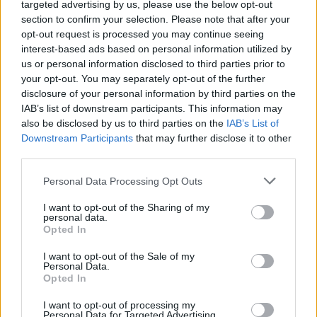
targeted advertising by us, please use the below opt-out
Großmeister eines Forums
section to confirm your selection. Please note that after your
opt-out request is processed you may continue seeing
Kommt hier nochmal was? ^^
interest-based ads based on personal information utilized by
us or personal information disclosed to third parties prior to
17 Januar 2020
your opt-out. You may separately opt-out of the further
disclosure of your personal information by third parties on the
IAB’s list of downstream participants. This information may
cosopt
Board Administrator
also be disclosed by us to third parties on the
IAB’s List of
Team Drakensang Online
Downstream Participants
that may further disclose it to other
third parties.
Hallo nils1x,
Personal Data Processing Opt Outs
I want to opt-out of the Sharing of my
Zitat von nils1x:
↑
personal data.
Opted In
Kommt hier nochmal was? ^^
I want to opt-out of the Sale of my
Zitat von cosopt:
↑
Personal Data.
Opted In
Aber wir erinnern den Betreiber nochmal daran, dass diese
Problematik besteht.
I want to opt-out of processing my
Personal Data for Targeted Advertising.