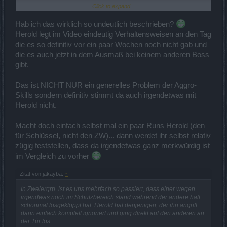
Click to expand...
@ ALL:
Hab ich das wirklich so undeutlich beschrieben?
Offtopic-Beiträge, die lediglich wegen eines persönlichen Disputs
hier verfasst wurden (-> "Waldi-Überarbeitung"), sind entfernt
Herold legt im Video eindeutig Verhaltensweisen an den Tag
worden.
die es so definitiv vor ein paar Wochen noch nicht gab und
die es auch jetzt in dem Ausmaß bei keinem anderen Boss
gibt.
Mit freundlichen Grüßen,
Cosopt
Das ist NICHT NUR ein generelles Problem der Aggro-
Skills sondern definitiv stimmt da auch irgendetwas mit
Herold nicht.
Macht doch einfach selbst mal ein paar Runs Herold (den
für Schlüssel, nicht den ZW)... dann werdet ihr selbst relativ
zügig feststellen, dass da irgendetwas ganz merkwürdig ist
im Vergleich zu vorher
Zitat von jakayba:
↑
In Zweiergrp. ist es uns mehrfach so passiert, dass einer wegen
irgendwas noch im Schutzbereich stand während der andere halt
schonmal losgekloppt hat. Herold hat denjenigen, der ihn angriff
dann einfach komplett ignoriert und ging direkt auf den anderen an
der Tür los.