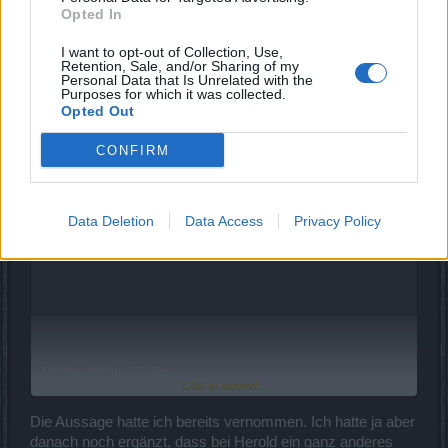
Opted In
Mit freundlichen Grüßen,
I want to opt-out of Collection, Use,
Cosopt
Retention, Sale, and/or Sharing of my
Personal Data that Is Unrelated with the
17 Januar 2020
Purposes for which it was collected.
Opted Out
nils1x
CONFIRM
Großmeister eines Forums
Zitat von cosopt:
↑
Data Deletion
Data Access
Privacy Policy
Hallo nils1x,
Mit freundlichen Grüßen,
Click to expand...
Cosopt
Die Aussage hatte ich bereits vernommen. Ich hatte ja aber
danach noch ergänzt, dass bei Herold ein ganz anderes