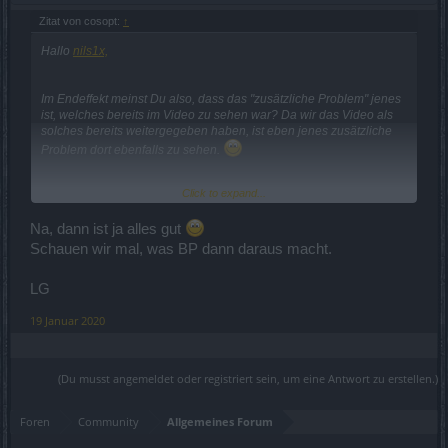
Zitat von cosopt:
↑
Hallo
nils1x,
Im Endeffekt meinst Du also, dass das "zusätzliche Problem" jenes
ist, welches bereits im Video zu sehen war? Da wir das Video als
solches bereits weitergegeben haben, ist eben jenes zusätzliche
Problem dort ebenfalls zu sehen.
Click to expand...
Ein kleiner (privater) Kommentar an der Stelle:
Sowohl Herold,
Na, dann ist ja alles gut
König Heredur, als auch Bearach haben solche Verhaltensweisen
bereits länger gezeigt, da das Ein- bzw. Zurücksetzen des Aggro-
Schauen wir mal, was BP dann daraus macht.
Skills (quasi als Debuff dieser Bosse) in bestimmten Situationen /
Zeitabständen zurückgesetzt wurde. Per se nicht grundsätzlich neu,
LG
aber wir haben es ohnehin weitergeleitet.
19 Januar 2020
Mit freundlichen Grüßen,
Cosopt
(Du musst angemeldet oder registriert sein, um eine Antwort zu erstellen.)
Foren
Community
Allgemeines Forum