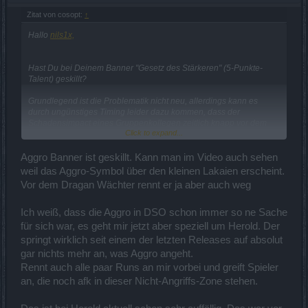
Zitat von cosopt:
↑
Hallo
nils1x,
Hast Du bei Deinem Banner "Gesetz des Stärkeren" (5-Punkte-
Talent) geskillt?
Grundlegend ist die Problematik nicht neu, allerdings kann es
durch ungünstiges Timing leider dazu kommen, dass der
Schadensimpact eines Gruppenkollegen zeitlich knapp vor dem
Click to expand...
Aggro-Skill-Effekt beim Server ankommt und es dann ein paar neue
Versuche benötigt, um die Aufmerksamkeit dann doch auf den DK
zu ziehen. Verzögerungen zwischen Client und Server tun dann ihr
Aggro Banner ist geskillt. Kann man im Video auch sehen
übriges.
weil das Aggro-Symbol über den kleinen Lakaien erscheint.
Bedenke, dass auch die Game-Engine bereits relativ alt ist.
Vor dem Dragan Wächter rennt er ja aber auch weg
Aber wir erinnern den Betreiber nochmal daran, dass diese
Problematik besteht.
Ich weiß, dass die Aggro in DSO schon immer so ne Sache
für sich war, es geht mir jetzt aber speziell um Herold. Der
springt wirklich seit einem der letzten Releases auf absolut
Mit freundlichen Grüßen,
gar nichts mehr an, was Aggro angeht.
Cosopt
Rennt auch alle paar Runs an mir vorbei und greift Spieler
an, die noch afk in dieser Nicht-Angriffs-Zone stehen.