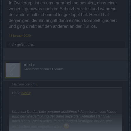
In Zweiergrp. ist es uns mehrfach so passiert, dass einer
wegen irgendwas noch im Schutzbereich stand während
der andere halt schonmal losgekloppt hat. Herold hat
denjenigen, der ihn angriff dann einfach komplett ignoriert
und ging direkt auf den anderen an der Tür los.
18 Januar 2020
nils1x
gefällt dies.
nils1x
Großmeister eines Forums
Zitat von cosopt:
↑
Hallo
nils1x,
Könntest Du das bitte genauer ausführen? Abgesehen vom Video
(und der Wiederholung der darin gezeigten Abläufe) steht hier
doch nichts "zusätzliches" in den übrigen Beiträgen drinne, was
nicht schon dort enthalten wäre.