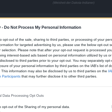
(Weisheit der Dakota-Indianer)
v -
Do Not Process My Personal Information
ruppe bilden, funktioniert es auch nicht?
to opt-out of the sale, sharing to third parties, or processing of your per
formation for targeted advertising by us, please use the below opt-out s
r selection. Please note that after your opt-out request is processed y
t. Sorry.
eing interest-based ads based on personal information utilized by us or
disclosed to third parties prior to your opt-out. You may separately opt-
losure of your personal information by third parties on the IAB’s list of
. This information may also be disclosed by us to third parties on the
IA
Participants
that may further disclose it to other third parties.
News
-
Support
-
FAQ
-
Forenregeln
l Data Processing Opt Outs
o opt-out of the Sharing of my personal data.
euten und allen Tricks probiert
hoffe es klappt bald wieder