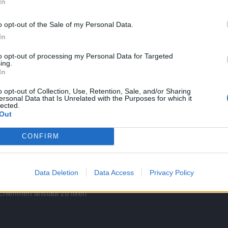
In
o opt-out of the Sale of my Personal Data.
In
to opt-out of processing my Personal Data for Targeted
ing.
In
o opt-out of Collection, Use, Retention, Sale, and/or Sharing
ersonal Data that Is Unrelated with the Purposes for which it
lected.
Out
CONFIRM
Data Deletion
Data Access
Privacy Policy
chlimmert anstadt zu fixen