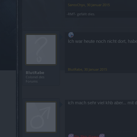
SantoChyv
,
30 Januar 2015
-RMT-
gefällt dies.
Ich war heute noch nicht dort, ha
BlutRabe
,
30 Januar 2015
BlutRabe
Colonel des
Forums
ich mach sehr viel khb aber... mit d