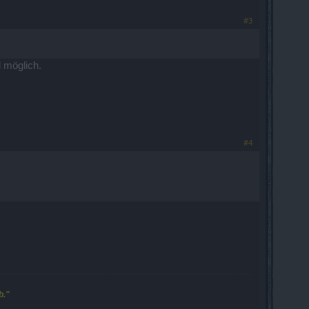
#3
 möglich.
#4
b."