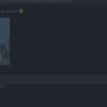
..hab mich kurz aus und wieder eingloggt dann ging es..
 nix genützt
 m2