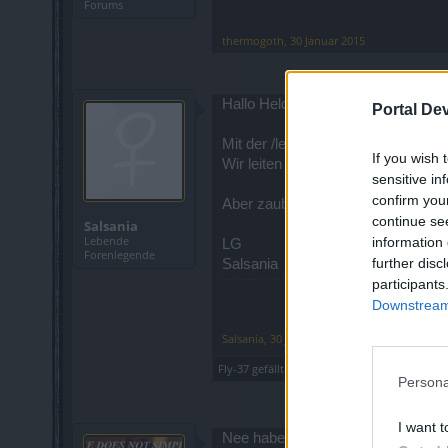
Forums
thermogoth
,
30 Januar 2015
Hallo Helden von Dracania
Portal De
Mit der /leave Funktion und neue G
If you wish 
Wir leiten es auf jeden Fall weiter.
sensitive in
confirm you
Aber zaubern können wir auch nich
continue se
Salsania
Lebende
information 
LG
Forenlegende
further disc
Salsania
participants
Downstream 
Salsania
,
30 Januar 2015
Fly-37
gefällt dies.
Persona
I want t
Nee haben es schon mit mehreren L