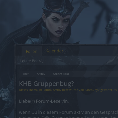
Kalender
Foren
Letzte Beiträge
Foren
Archiv
Archiv Rest
KHB Gruppenbug?
Dieses Thema im Forum '
Archiv Rest
' wurde von
SantoChyv
gestartet,
30
Liebe(r) Forum-Leser/in,
wenn Du in diesem Forum aktiv an den Gespräch
einloggen. Falls Du noch keinen Spielaccount be