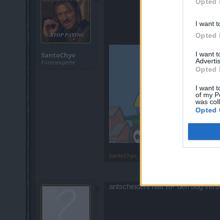
Opted 
I want t
Opted 
I want 
SantoChyv
Advertis
Forenexperte
Opted 
I want t
of my P
was col
Opted 
SantoChyv
,
30 Januar 2015
antscheident hatt BP den bug vers