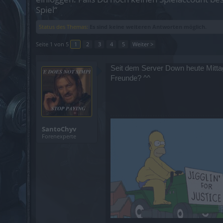
Spiel“
Status des Themas:
Es sind keine weiteren Antworten möglich.
Seite 1 von 5
1
2
3
4
5
Weiter >
Seit dem Server Down heute Mittag
Freunde? ^^
SantoChyv
Forenexperte