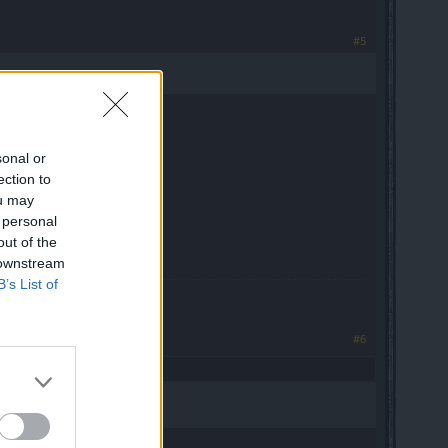
#5
sonal or
ection to
ou may
 personal
out of the
 downstream
B’s List of
#6