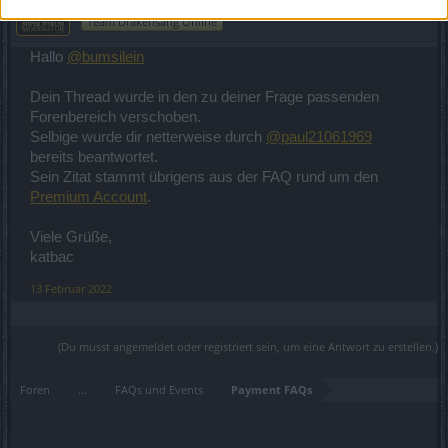
S-Moderator
Team Drakensang Online
Hallo
@bumsilein
Dein Thread wurde in den zu deiner Frage passenden
Forenbereich verschoben.
Selbige wurde dir netterweise durch
@paul21061969
bereits beantwortet.
Sein Zitat stammt übrigens aus der FAQ rund um den
Premium Account
.
Viele Grüße,
katbac
13 Februar 2022
(Du musst angemeldet oder registriert sein, um eine Antwort zu erstellen.)
Foren
...
FAQs und Events
Payment FAQs