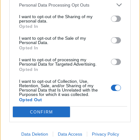
deines Accounts kündigen. Du musst dazu den
Personal Data Processing Opt Outs
Bankingbereich über "Andermant aufstocken" betreten und
den Bereich „Status & Kündigung“ oben rechts anwählen.
I want to opt-out of the Sharing of my
Dort sind deine laufenden Abonnements aufgeführt, die du
personal data.
durch einen Klick auf „kündigen“ dann eben kündigen
Opted In
kannst. Alle Abos, die mit einem Sternchen * versehen sind,
I want to opt-out of the Sale of my
verlängern sich automatisch und kostenpflichtig. Erst wenn
Personal Data.
der Status des Abos „aktiv/gekündigt“ hat, ist das Abo auch
Opted In
wirklich gekündigt.
I want to opt-out of processing my
Alternativ kannst du das Abo schriftlich kündigen. Die
Personal Data for Targeted Advertising.
Opted In
gültige Emailadresse dazu findest du in den AGB unter
Widerrufsbelehrung. Einfacher und schneller geht es
I want to opt-out of Collection, Use,
natürlich, wenn du dein Abo selbst kündigst.
Retention, Sale, and/or Sharing of my
Personal Data that Is Unrelated with the
Purposes for which it was collected.
Wir wünschen euch weiterhin viel Spaß im Spiel!
Opted Out
Euer Drakensang Online Team
CONFIRM
13 Februar 2022
Data Deletion
Data Access
Privacy Policy
katbac