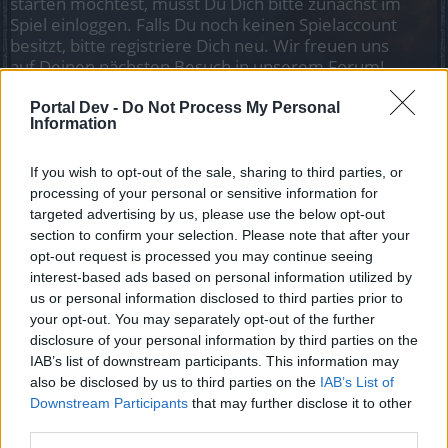
starten möchtest, musst Du Dich bitte zunächst im
Spiel einloggen. Falls Du noch keinen Spielaccount
besitzt, bitte registriere Dich neu. Wir freuen uns
auf Deinen nächsten Besuch in unserem Forum!
„Zum Spiel“
Portal Dev -
Do Not Process My Personal
Information
bumsilein
Foren-Grünschnabel
If you wish to opt-out of the sale, sharing to third parties, or
processing of your personal or sensitive information for
bei mir läuft immer noch 1 Monat Premium Paket,und ich
targeted advertising by us, please use the below opt-out
weiss nicht wie ich das kündigen könnte.Kann mir wer
section to confirm your selection. Please note that after your
helfen bitte bitte
opt-out request is processed you may continue seeing
interest-based ads based on personal information utilized by
13 Februar 2022
us or personal information disclosed to third parties prior to
your opt-out. You may separately opt-out of the further
disclosure of your personal information by third parties on the
paul21061969
IAB’s list of downstream participants. This information may
Lebende Forenlegende
also be disclosed by us to third parties on the
IAB’s List of
Downstream Participants
that may further disclose it to other
Wie kündige ich meinen Premium-Account?
third parties.
Du kannst die Abos selbstständig über den Bankingbereich