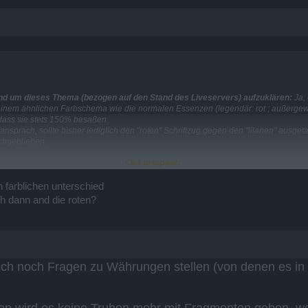
nd um dieses Thema (bezogen auf den Stand des Liveservers) aufzuklären:
Ja, 
einem ähnlichen Farbschema wie die normalen Essenzen (legendär: rot ; außergewöhn
 dass sie stets 150% besaßen.
nsprach, sollte bisher lediglich den "roten" Schriftzug gegen den "lilanen" ausge
chgeblieben.
Click to expand...
angeht, haben wir noch keine offiziellen Informationen hierzu, werden es euch a
 farblichen unterschied
ntfernt.
h dann and die roten?
 ich noch Fragen zu Währungen stellen (von denen es in 
en wird es keine Truhen mehr mit Fragmenten geben, 