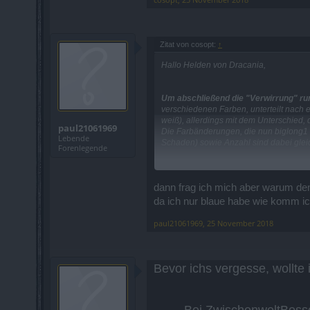
Zitat von cosopt:
↑
Hallo Helden von Dracania,
Um abschließend die "Verwirrung" ru
verschiedenen Farben, unterteilt nach 
weiß), allerdings mit dem Unterschied,
paul21061969
Die Farbänderungen, die nun biglong1 a
Lebende
Schaden) sowie Anzahl sind dabei glei
Forenlegende
Was die Änderungen auf dem Testserver 
ist.
dann frag ich mich aber warum den
Offtopic-Beiträge wurden hier übrigens e
da ich nur blaue habe wie komm ic
paul21061969
,
25 November 2018
Mit freundlichen Grüßen,
Cosopt
Bevor ichs vergesse, wollte
Bei ZwischenweltBoss