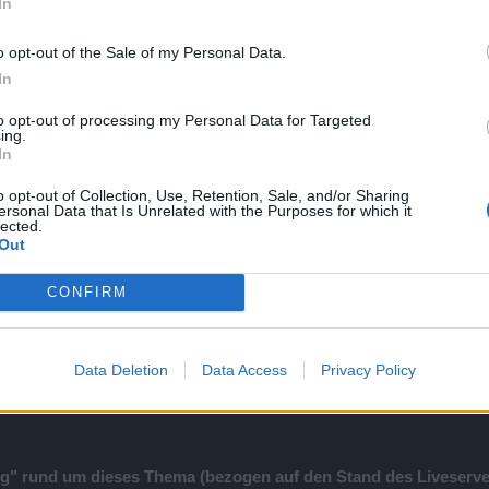
In
innlos und hätte ich bewußt niemals gemacht.
, würde eh nix ändern, also, sorry nochmal...
o opt-out of the Sale of my Personal Data.
In
s.
to opt-out of processing my Personal Data for Targeted
ing.
In
h was wo steht, dann muß das mit 2 Schnee essi verdammt lange her s
o opt-out of Collection, Use, Retention, Sale, and/or Sharing
chafft, Schnee essi mit blauer schrifft auf nen stapel mit rosa schrifft
ersonal Data that Is Unrelated with the Purposes for which it
lected.
und doch nur 100%
Out
CONFIRM
Data Deletion
Data Access
Privacy Policy
g" rund um dieses Thema (bezogen auf den Stand des Liveserver