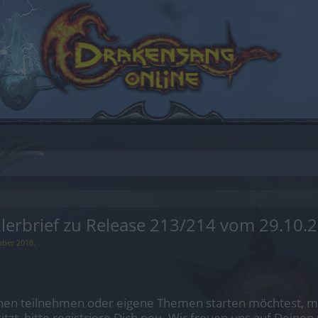
erbrief zu Release 213/214 vom 29.10.
ober 2018
.
en teilnehmen oder eigene Themen starten möchtest, mus
sitzt, bitte registriere Dich neu. Wir freuen uns auf Dei