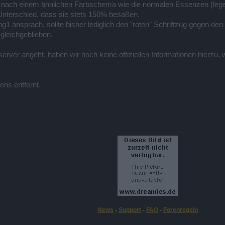
t nach einem ähnlichen Farbschema wie die normalen Essenzen (legendä
 Unterschied, dass sie stets 150% besaßen.
g1 ansprach, sollte bisher lediglich den "roten" Schriftzug gegen de
gleichgeblieben.
rver angeht, haben wir noch keine offiziellen Informationen hierzu, 
ens entfernt.
News
-
Support
-
FAQ
-
Forenregeln