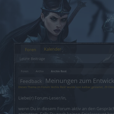
Kalender
Foren
Letzte Beiträge
Foren
Archiv
Archiv Rest
Meinungen zum Entwickl
Feedback
Dieses Thema im Forum '
Archiv Rest
' wurde von
katbac
gestartet,
29 Okt
Liebe(r) Forum-Leser/in,
wenn Du in diesem Forum aktiv an den Gespräch
einloggen. Falls Du noch keinen Spielaccount be