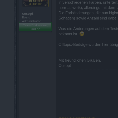
in verschiedenen Farben, unterteil
normal: weiß), allerdings mit dem
Die Farbänderungen, die nun biglon
cosopt
Board
Schaden) sowie Anzahl sind dabei 
Administrator
Team Drakensang
Was die Änderungen auf dem Testse
Online
bekannt ist.
Offtopic-Beiträge wurden hier übrig
Mit freundlichen Grüßen,
Cosopt
cosopt
,
25 November 2018