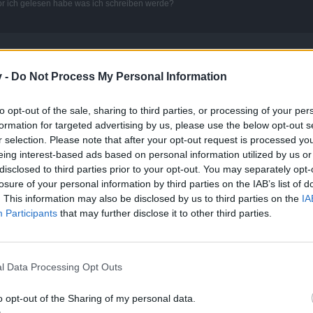
or ich gelesen habe was ich schreiben werde?
v -
Do Not Process My Personal Information
to opt-out of the sale, sharing to third parties, or processing of your per
300% muss aber verdammt lange her sein. Das Bild stammt aus einem YT Video das 
formation for targeted advertising by us, please use the below opt-out s
r selection. Please note that after your opt-out request is processed y
eing interest-based ads based on personal information utilized by us or
disclosed to third parties prior to your opt-out. You may separately opt-
losure of your personal information by third parties on the IAB’s list of
Click to expand...
. This information may also be disclosed by us to third parties on the
IA
Participants
that may further disclose it to other third parties.
ideos geschaut und keine Anhaltspunkte für die 300% gefunden. Das
nute 1:46
o doch definitiv dran gewurschtelt.
tigen kann und ich angesichts der Posts hier doch langsam ins Zwe
it 2 verschiedenen Farben (blau und lila) und je 150% im Inventar. Geändert mus
hrlich gesagt seit geraumer Zeit nicht mehr drauf geachtet habe, au
l Data Processing Opt Outs
n, geachtet habe muß ich doch einräumen mangels Beweisen, mich e
 eventuell, fälschlicher Weise, wegen der Farbe, denn Rot waren sie 
o opt-out of the Sharing of my personal data.
ner das bestätigen kann, nehme ich meine Anschuldigungen (unter V
n sein sollte....Bin mir aber immer noch unterbewußt sicher, allein s