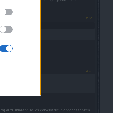
#364
ein.
 zu verfrachten.
#365
s) aufzuklären:
Ja, es gab/gibt die "Schneeessenzen"