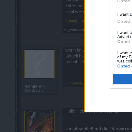
Opted 
150% erscheint mir das ziemlich s
Egal wie es jetzt auch wirklich ist
I want t
biglong1
,
24 November 2018
Opted 
PugvonStardock
und
steffenfuerst
gefällt die
I want 
Advertis
Opted 
wenn im wiki nicht vielleicht noc
I want t
aktuell hab ich es auf dem testi ges
of my P
was col
nu hab ich essi mit rosa schrifft 
Opted 
-Longandi-
,
25 November 2018
-Longandi-
Boardveteran
Hallo Helden von Dracania,
Um abschließend die "Verwirrun