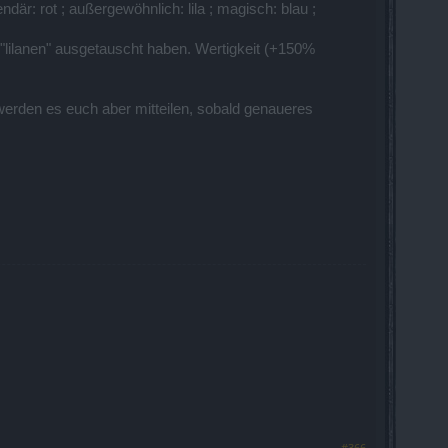
r: rot ; außergewöhnlich: lila ; magisch: blau ;
n "lilanen" ausgetauscht haben. Wertigkeit (+150%
werden es euch aber mitteilen, sobald genaueres
#366