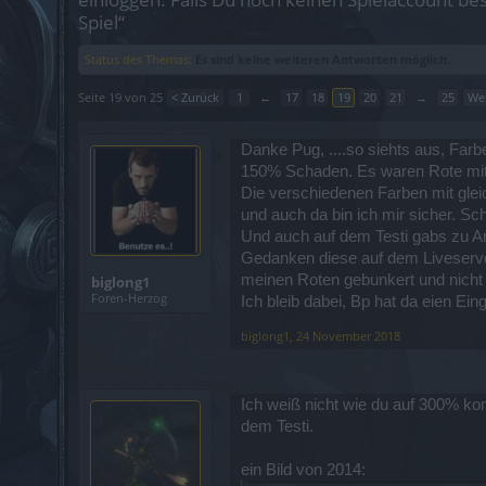
Spiel“
Status des Themas:
Es sind keine weiteren Antworten möglich.
Seite 19 von 25
< Zurück
1
←
17
18
19
20
21
→
25
Wei
Danke Pug, ....so siehts aus, Farb
150% Schaden. Es waren Rote mit 3
Die verschiedenen Farben mit glei
und auch da bin ich mir sicher. Sc
Und auch auf dem Testi gabs zu Anf
Gedanken diese auf dem Liveserver
meinen Roten gebunkert und nicht 
biglong1
Foren-Herzog
Ich bleib dabei, Bp hat da eien Ei
biglong1
,
24 November 2018
Ich weiß nicht wie du auf 300% k
dem Testi.
ein Bild von 2014: