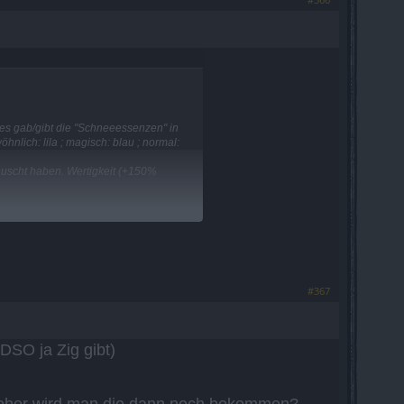
es gab/gibt die "Schneeessenzen" in
lich: lila ; magisch: blau ; normal:
tauscht haben. Wertigkeit (+150%
ber mitteilen, sobald genaueres bekannt
#367
DSO ja Zig gibt)
woher wird man die dann noch bekommen?