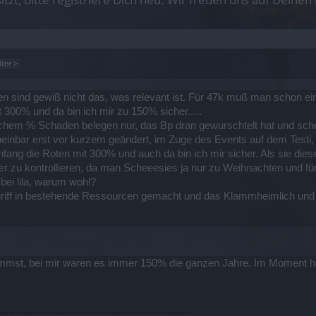
ter >
en sind gewiß nicht das, was relevant ist. Für 47k muß man schon ein
00% und da bin ich mir zu 150% sicher.....
chem % Schaden belegen nur, das Bp dran gewurschtelt hat und schein
heinbar erst vor kurzem geändert, im Zuge des Events auf dem Testi, 
ang die Roten mit 300% und auch da bin ich mir sicher. Als sie diese
 zu kontrollieren, da man Scheeesies ja nur zu Weihnachten und für
bei lila, warum wohl?
ngriff in bestehende Ressourcen gemacht und das Klammheimlich und d
ommst, bei mir waren es immer 150% die ganzen Jahre. Im Moment 