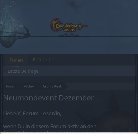
Kalender
Foren
Letzte Beiträge
Foren
Archiv
Archiv Rest
Neumondevent Dezember
Liebe(r) Forum-Leser/in,
wenn Du in diesem Forum aktiv an den
Gesprächen teilnehmen oder eigene Themen