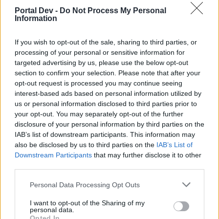
starten möchtest, musst Du Dich bitte zunächst im
Spiel einloggen. Falls Du noch keinen Spielaccount
Portal Dev -
Do Not Process My Personal
Information
besitzt, bitte registriere Dich neu. Wir freuen uns
auf Deinen nächsten Besuch in unserem Forum!
„Zum Spiel“
If you wish to opt-out of the sale, sharing to third parties, or
processing of your personal or sensitive information for
Status des Themas:
Es sind keine weiteren Antworten möglich.
targeted advertising by us, please use the below opt-out
section to confirm your selection. Please note that after your
opt-out request is processed you may continue seeing
Turabar
interest-based ads based on personal information utilized by
Board Administrator
us or personal information disclosed to third parties prior to
Team Drakensang Online
your opt-out. You may separately opt-out of the further
Helden von Dracania,
disclosure of your personal information by third parties on the
IAB’s list of downstream participants. This information may
Es ist wieder soweit das Neumondevent Dezember startet.
also be disclosed by us to third parties on the
IAB’s List of
Downstream Participants
that may further disclose it to other
Start: 02.12.2013 , 15.00 Uhr
third parties.
Ende 04.12.2013 , 15.00 Uhr
Personal Data Processing Opt Outs
I want to opt-out of the Sharing of my
personal data.
Opted In