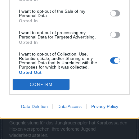
I want to opt-out of the Sale of my
Personal Data.
Opted In
I want to opt-out of processing my
Personal Data for Targeted Advertising.
Opted In
I want to opt-out of Collection, Use,
Retention, Sale, and/or Sharing of my
Personal Data that Is Unrelated with the
Zu jedem Neumond trifft sich der bösartige Hexenkult der
Purposes for which it was collected.
Opted Out
Hexen des Nordens auf dem Gipfel des Blakborg. Dort
führen sie ein Ritual der schwarzen Magie aus und bringen
CONFIRM
der Feenkönigin eine unschuldige Jungfrau als Opfer dar.
Lasse Dich nicht von dem harmlosen Namen „Feenkönigin“
täuschen! Diese Königin nennt sich Karabossa und ist alles
Data Deletion
Data Access
Privacy Policy
andere als eine heitere und friedliche Fee. In Wirklichkeit ist
sie eine entsetzliche und bösartige Kreatur. Als
Gegenleistung für das Jungfrauenopfer hat Karabossa den
Hexen versprochen, ihre verlorene Jugend
wiederherzustellen.