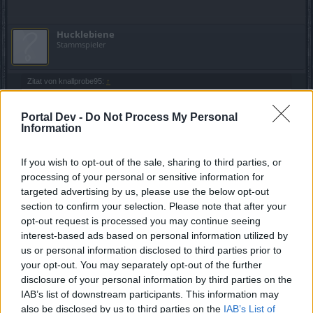
Hucklebiene
Stammspieler
Zitat von knallprobe95:
↑
Der verlinkte Beitrag ist zwar schon zwei Jahre alt aber ich gehe
mal davon aus, dass sich an der Meinung nichts verändert hat.
Portal Dev -
Do Not Process My Personal
Ziemlich schade!!! Ich würde wetten eine Menge Spieler kämen
Information
wieder zurück wenn es die Möglichkeit gäbe eine ältere Version,
zum Beispiel Release Version 145, wieder zu spielen. Das jetzt
und was noch kommt, ist einfach nicht mehr Drakensang.
If you wish to opt-out of the sale, sharing to third parties, or
Zumindest würde ich es nicht mehr so nennen. Dadurch, dass jetzt
processing of your personal or sensitive information for
im Dezember quasi alles auf dem Kopf gestellt wird, verliere ich
targeted advertising by us, please use the below opt-out
echt mein letztes Interesse an dem Spiel. Und ich warte seit ca. 3
Click to expand...
Jahren auf eine positive Wendung. Dabei sehne ich mich so sehr
section to confirm your selection. Please note that after your
danach das Spiel zu spielen, das ich so gerne hatte.
opt-out request is processed you may continue seeing
Das unterschreib ich jetzt einfach mal....
interest-based ads based on personal information utilized by
Auch wenn ich es eher für unwahrscheinlich halte, will ich nichts
unversucht lassen und bitte euch nochmals darum das Ganze zu
us or personal information disclosed to third parties prior to
Seit meiner Stippvisite aufm Testserver bin ich mir fast
überdenken. Ich sehe da eigentlich maximal eine Steigung der
your opt-out. You may separately opt-out of the further
schon sicher, dass ich nicht weiterspielen werde, da sich
Spieleranzahl die gleichzeitig eingeloggt sind. Zum einen Spieler
disclosure of your personal information by third parties on the
die Dark Legacy gut finden und wahrscheinlich auch viele neue
bald zu viel zu weit von dem entfernt hat, was ich am alten
Spieler, die das alte Spiel gar nicht kennengelernt haben und zum
IAB’s list of downstream participants. This information may
DSO geliebt hatte... Aber was solls... RL hat ja auch ne
anderen die alten Spieler, die schon lange aufgehört haben oder
also be disclosed by us to third parties on the
IAB’s List of
geile Grafik...