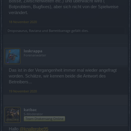
Bosse, Zwischenwelten etc.) und überwacht wird (
Botproblem, Bugfixes), aber sich nicht von der Spielweise
verändert.
18 November 2020
Droposaurus
,
Raviana
und
Barrettbarrage
gefällt dies.
loskrappa
Forenanwärter
Das ist in der Vergangenheit immer mal wieder angefragt
worden. Schätze, wir kennen beide die Antwort des
Betreibers...
19 November 2020
katbac
S-Moderator
Team Drakensang Online
Hallo
@knallprobe95