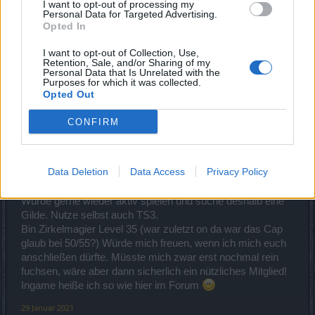
Wo sind die Helden von Dracania . Meldet euch Orkus
I want to opt-out of processing my
Personal Data for Targeted Advertising.
wartet .
Opted In
14 Januar 2021
I want to opt-out of Collection, Use,
Retention, Sale, and/or Sharing of my
Personal Data that Is Unrelated with the
Purposes for which it was collected.
iSoluti0n3
Opted Out
Foren-Grünschnabel
CONFIRM
Huhu!
Heiße Marcel und bin 23 Jahre alt. Bin heute nach längerer
Data Deletion
Data Access
Privacy Policy
Auszeit wieder ins Spiel zurückgekehrt (beruflich viel um
die Ohren gehabt)
Würde gerne wieder aktiv spielen und suche deshalb eine
Gilde. Nutze selbst auch TS3.
Bin Zirkelmagier Level 35 (war zuletzt on da war das Cap
glaub bei 50/55?) Würde mich freuen, wenn ich mich euch
anschließen dürfte. Müsste mich zwar erst nochmal rein
fuchsen, wäre aber dann sicherlich ein nützliches Mitglied!
Ingame heiße ich so wie hier im Forum
29 Januar 2021