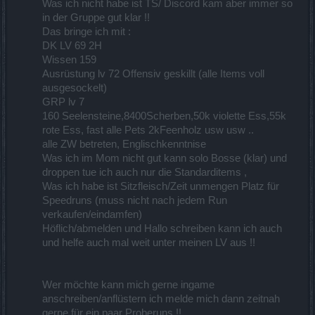
Was ich nicht habe ist TS/ Discord kam aber immer so
in der Gruppe gut klar !!
Das bringe ich mit :
DK LV 69 2H
Wissen 159
Ausrüstung lv 72 Offensiv geskillt (alle Items voll
ausgesockelt)
GRP lv 7
160 Seelensteine,8400Scherben,50k violette Ess,55k
rote Ess, fast alle Pets 2kFeenholz usw usw ..
alle ZW betreten, Englischkenntnise
Was ich im Mom nicht gut kann solo Bosse (klar) und
droppen tue ich auch nur die Standarditems ,
Was ich habe ist Sitzfleisch/Zeit unmengen Platz für
Speedruns (muss nicht nach jedem Run
verkaufen/eindamfen)
Höflich/abmelden und Hallo schreiben kann ich auch
und helfe auch mal weit unter meinen LV aus !!
Wer möchte kann mich gerne ingame
anschreiben/anflüstern ich melde mich dann zeitnah
gerne für ein paar Proberuns !!