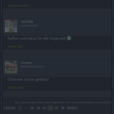
18 Februar 2021
Onil100
Laufenlerner
Kaffee und kekse für alle hingestelt
3 März 2021
Cmeisi
Nachwuchs-Autor
Ostereier schon gefärbt?
24 März 2021
(Du musst angemeldet oder registriert sein, um eine Antwort zu erstellen.)
< Zurück
1
←
23
24
25
26
27
28
Weiter >