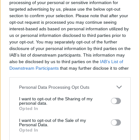
processing of your personal or sensitive information for
targeted advertising by us, please use the below opt-out
Guten Morgen
section to confirm your selection. Please note that after your
Ein neuer Mitstreiter hat den weg nach Orkus
opt-out request is processed you may continue seeing
Gefunden . Meldet euch einfach.
interest-based ads based on personal information utilized by
Zuletzt bearbeitet:
8 Januar 2021
us or personal information disclosed to third parties prior to
7 Januar 2021
your opt-out. You may separately opt-out of the further
disclosure of your personal information by third parties on the
IAB’s list of downstream participants. This information may
andromedar1
also be disclosed by us to third parties on the
IAB’s List of
Laufenlerner
Downstream Participants
that may further disclose it to other
third parties.
Guten Morgen
Wir sind ein lustiger Haufen.
Personal Data Processing Opt Outs
8 Januar 2021
I want to opt-out of the Sharing of my
personal data.
Opted In
andromedar1
Laufenlerner
I want to opt-out of the Sale of my
Personal Data.
Opted In
Guten Morgen