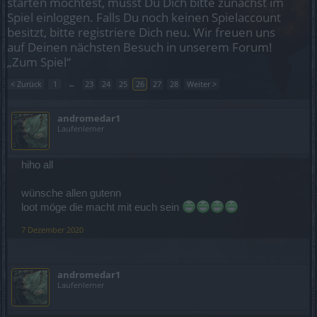
starten möchtest, musst Du Dich bitte zunächst im
Spiel einloggen. Falls Du noch keinen Spielaccount
besitzt, bitte registriere Dich neu. Wir freuen uns
auf Deinen nächsten Besuch in unserem Forum!
„Zum Spiel“
< Zurück
1
←
23
24
25
26
27
28
Weiter >
andromedar1
Laufenlerner
hiho all
wünsche allen gutenn
loot möge die macht mit euch sein
7 Dezember 2020
andromedar1
Laufenlerner