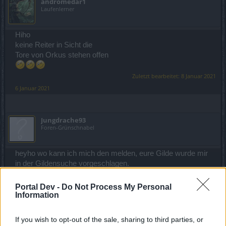
andromedar1
Laufenlerner
Hiho
keine Reiter in Sicht die
Tore von Orkus stehen offen
Zuletzt bearbeitet:
8 Januar 2021
6 Januar 2021
Jungdrache93
Foren-Grünschnabel
heyho wo kann ich mich den melden, eure Gilde wurde mir
in der Gildensuche vorgeschlagen.
6 Januar 2021
Portal Dev -
Do Not Process My Personal
Information
andromedar1
Laufenlerner
If you wish to opt-out of the sale, sharing to third parties, or