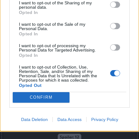
I want to opt-out of the Sharing of my
Spoiler:
5a
personal data.
Opted In
Spoiler:
6
I want to opt-out of the Sale of my
Spoiler:
6a
Personal Data.
Opted In
Spoiler:
7
Spoiler:
8
I want to opt-out of processing my
Personal Data for Targeted Advertising.
Spoiler:
8a
Opted In
Spoiler:
8b
I want to opt-out of Collection, Use,
Retention, Sale, and/or Sharing of my
Spoiler:
8c
Personal Data that Is Unrelated with the
Purposes for which it was collected.
Opted Out
Spoiler:
9
Spoiler:
9a
CONFIRM
Spoiler:
10
Spoiler:
11
Data Deletion
Data Access
Privacy Policy
Spoiler:
11a
Spoiler:
12