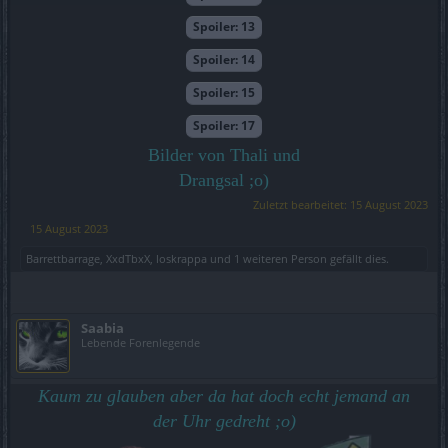
Spoiler:
13
Spoiler:
14
Spoiler:
15
Spoiler:
17
Bilder von Thali und
Drangsal ;o)
Zuletzt bearbeitet:
15 August 2023
15 August 2023
Barrettbarrage
,
XxdTbxX
,
loskrappa
und
1 weiteren Person
gefällt dies.
Saabia
Lebende Forenlegende
Kaum zu glauben aber da hat doch echt jemand an
der Uhr gedreht ;o)