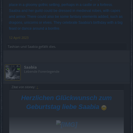
place in a gloomy gothic setting, perhaps in a castle or a fortress.
Saabia and her guild could be dressed in medieval robes, with capes
and armor. There could also be some fantasy elements added, such as
dragons, unicorns or elves. They celebrate Saabia's birthday with a big
feast or dance around a bonfire.
12 April 2023
Tashian
und
Saabia
gefällt dies.
Saabia
Lebende Forenlegende
Zitat von stoney:
↑
Herzlichen Glückwunsch zum
Geburtstag liebe Saabia