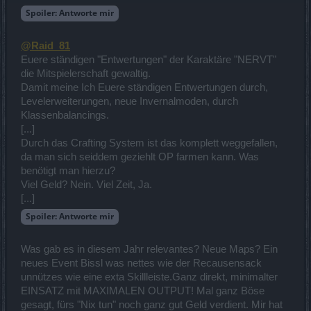
Spoiler:
Antworte mir
@Raid_81
Euere ständigen "Entwertungen" der Karaktäre "NERVT"
die Mitspielerschaft gewaltig.
Damit meine Ich Euere ständigen Entwertungen durch,
Levelerweiterungen, neue Invernalmoden, durch
Klassenbalancings.
[...]
Durch das Crafting System ist das komplett weggefallen,
da man sich seiddem geziehlt OP farmen kann. Was
benötigt man hierzu?
Viel Geld? Nein. Viel Zeit, Ja.
[...]
Spoiler:
Antworte mir
Was gab es in diesem Jahr relevantes? Neue Maps? Ein
neues Event Bissl was nettes wie der Recausensack
unnützes wie eine exta Skillleiste.Ganz direkt, minimalter
EINSATZ mit MAXIMALEN OUTPUT! Mal ganz Böse
gesagt, fürs "Nix tun" noch ganz gut Geld verdient. Mir hat