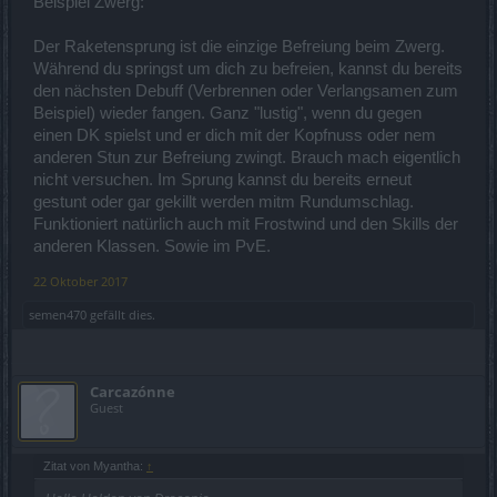
Beispiel Zwerg:
anderen Klassen mit deren Ausweichskills auch so ist.)
Deshalb bitte diesen Programmier-Fehler beheben und die
Der Raketensprung ist die einzige Befreiung beim Zwerg.
Monster erst auf die Richtungs-
Während du springst um dich zu befreien, kannst du bereits
änderung des Waldis reagieren lassen, wenn der Klingentanz zu
den nächsten Debuff (Verbrennen oder Verlangsamen zum
Ende ausgeführt wurde.
Beispiel) wieder fangen. Ganz "lustig", wenn du gegen
Edit:
Damit das Thema komplett ist, sei hier noch der Hechtsprung
einen DK spielst und er dich mit der Kopfnuss oder nem
mit angeführt, denn
anderen Stun zur Befreiung zwingt. Brauch mach eigentlich
auch bei diesem Skill wissen die Monster vorher schon, wo man
nicht versuchen. Im Sprung kannst du bereits erneut
ankommen wird, wie
andere Forums-User richtig ergänzt haben.
gestunt oder gar gekillt werden mitm Rundumschlag.
Funktioniert natürlich auch mit Frostwind und den Skills der
anderen Klassen. Sowie im PvE.
22 Oktober 2017
semen470
gefällt dies.
Carcazónne
Guest
Zitat von Myantha:
↑