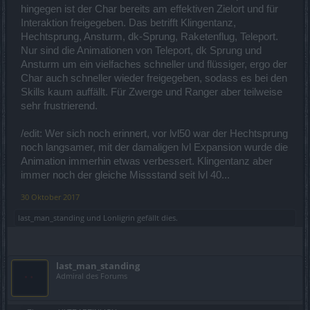
Monster erst auf die Richtungs-
hingegen ist der Char bereits am effektiven Zielort und für
änderung des Waldis reagieren lassen, wenn der Klingentanz zu
Interaktion freigegeben. Das betrifft Klingentanz,
Ende ausgeführt wurde.
Hechtsprung, Ansturm, dk-Sprung, Raketenflug, Teleport.
Edit:
Damit das Thema komplett ist, sei hier noch der Hechtsprung
Nur sind die Animationen von Teleport, dk Sprung und
mit angeführt, denn
Ansturm um ein vielfaches schneller und flüssiger, ergo der
auch bei diesem Skill wissen die Monster vorher schon, wo man
Char auch schneller wieder freigegeben, sodass es bei den
ankommen wird, wie
andere Forums-User richtig ergänzt haben.
Skills kaum auffällt. Für Zwerge und Ranger aber teilweise
sehr frustrierend.
/edit: Wer sich noch erinnert, vor lvl50 war der Hechtsprung
noch langsamer, mit der damaligen lvl Expansion wurde die
Animation immerhin etwas verbessert. Klingentanz aber
immer noch der gleiche Missstand seit lvl 40...
30 Oktober 2017
last_man_standing
und
Lonligrin
gefällt dies.
last_man_standing
Admiral des Forums