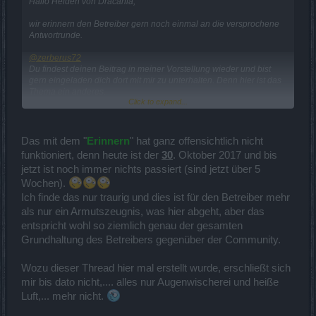
Hallo Helden von Dracania,
wir erinnern den Betreiber gern noch einmal an die versprochene
Antwortrunde.
@zerberus72
Du findest deinen Beitrag in meiner Vorstellung wieder und bist
gern eingeladen dich dort mit mir zu unterhalten. Denn hier ist das
Thema ein anderes.
Click to expand...
LG Myantha
Das mit dem "
Erinnern
" hat ganz offensichtlich nicht
funktioniert, denn heute ist der
30
. Oktober 2017 und bis
jetzt ist noch immer nichts passiert (sind jetzt über 5
Wochen).
Ich finde das nur traurig und dies ist für den Betreiber mehr
als nur ein Armutszeugnis, was hier abgeht, aber das
entspricht wohl so ziemlich genau der gesamten
Grundhaltung des Betreibers gegenüber der Community.
Wozu dieser Thread hier mal erstellt wurde, erschließt sich
mir bis dato nicht,.... alles nur Augenwischerei und heiße
Luft,... mehr nicht.