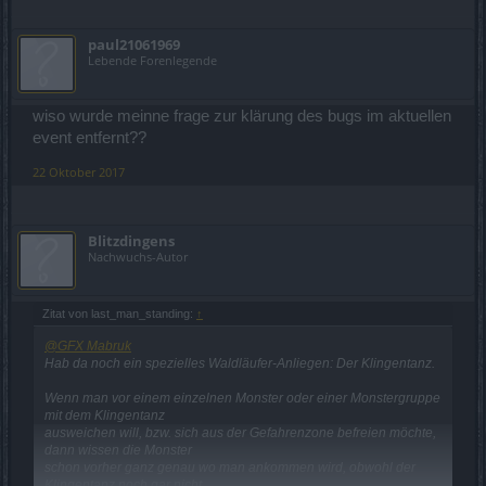
paul21061969
Lebende Forenlegende
wiso wurde meinne frage zur klärung des bugs im aktuellen
event entfernt??
22 Oktober 2017
Blitzdingens
Nachwuchs-Autor
Zitat von last_man_standing:
↑
@GFX Mabruk
Hab da noch ein spezielles Waldläufer-Anliegen: Der Klingentanz.
Wenn man vor einem einzelnen Monster oder einer Monstergruppe
mit dem Klingentanz
ausweichen will, bzw. sich aus der Gefahrenzone befreien möchte,
dann wissen die Monster
schon vorher ganz genau wo man ankommen wird, obwohl der
Klingentanz noch gar nicht