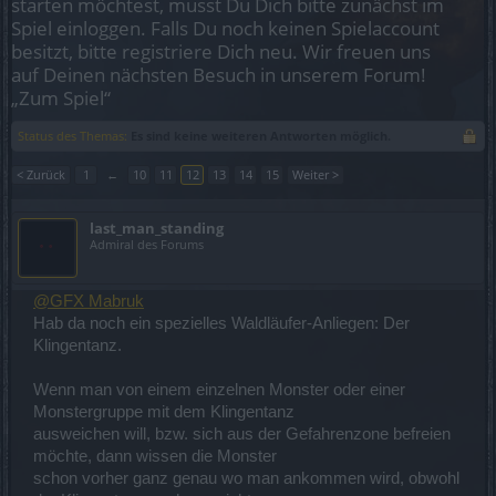
starten möchtest, musst Du Dich bitte zunächst im
Spiel einloggen. Falls Du noch keinen Spielaccount
besitzt, bitte registriere Dich neu. Wir freuen uns
auf Deinen nächsten Besuch in unserem Forum!
„Zum Spiel“
Status des Themas:
Es sind keine weiteren Antworten möglich.
< Zurück
1
←
10
11
12
13
14
15
Weiter >
last_man_standing
Admiral des Forums
@GFX Mabruk
Hab da noch ein spezielles Waldläufer-Anliegen: Der
Klingentanz.
Wenn man von einem einzelnen Monster oder einer
Monstergruppe mit dem Klingentanz
ausweichen will, bzw. sich aus der Gefahrenzone befreien
möchte, dann wissen die Monster
schon vorher ganz genau wo man ankommen wird, obwohl