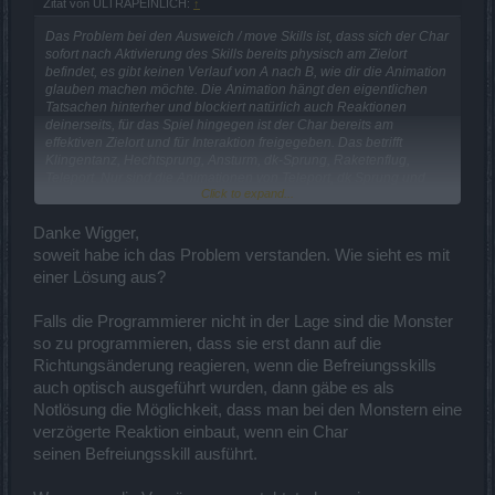
Zitat von ULTRAPEINLICH:
↑
Das Problem bei den Ausweich / move Skills ist, dass sich der Char
sofort nach Aktivierung des Skills bereits physisch am Zielort
befindet, es gibt keinen Verlauf von A nach B, wie dir die Animation
glauben machen möchte. Die Animation hängt den eigentlichen
Tatsachen hinterher und blockiert natürlich auch Reaktionen
deinerseits, für das Spiel hingegen ist der Char bereits am
effektiven Zielort und für Interaktion freigegeben. Das betrifft
Klingentanz, Hechtsprung, Ansturm, dk-Sprung, Raketenflug,
Teleport. Nur sind die Animationen von Teleport, dk Sprung und
Click to expand...
Ansturm um ein vielfaches schneller und flüssiger, ergo der Char
auch schneller wieder freigegeben, sodass es bei den Skills kaum
auffällt. Für Zwerge und Ranger aber teilweise sehr frustrierend.
Danke Wigger,
soweit habe ich das Problem verstanden. Wie sieht es mit
/edit: Wer sich noch erinnert, vor lvl50 war der Hechtsprung noch
einer Lösung aus?
langsamer, mit der damaligen lvl Expansion wurde die Animation
immerhin etwas verbessert. Klingentanz aber immer noch der
gleiche Missstand seit lvl 40...
Falls die Programmierer nicht in der Lage sind die Monster
so zu programmieren, dass sie erst dann auf die
Richtungsänderung reagieren, wenn die Befreiungsskills
auch optisch ausgeführt wurden, dann gäbe es als
Notlösung die Möglichkeit, dass man bei den Monstern eine
verzögerte Reaktion einbaut, wenn ein Char
seinen Befreiungsskill ausführt.