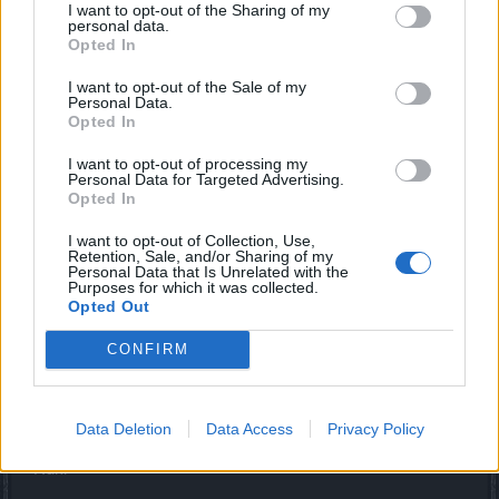
Dev Team
I want to opt-out of the Sharing of my
Team Drakensang Online
personal data.
Opted In
@Medusa1000
Ja, eine bessere Sichtbarkeit des Mauszeigers würde ich
I want to opt-out of the Sale of my
Personal Data.
auch begrüßen!
Opted In
Wenn es so richtig zur Sache geht und 5 Chars und ein
Haufen mobs Feuer und Blitze werfen, dann kann man
I want to opt-out of processing my
Schwierigkeiten haben den Mauszeiger zu orten.
Personal Data for Targeted Advertising.
Opted In
Spoiler:
Antworte mir
Verbindliche Speedbreakpoint-Tabelle ist notwendig! Als
I want to opt-out of Collection, Use,
unabdingbare Serviceleistung!
Retention, Sale, and/or Sharing of my
Personal Data that Is Unrelated with the
Es nicht verständlich, dass diese nicht mit den Änderungen
Purposes for which it was collected.
veröffentlicht wurde!
Opted Out
Spoiler:
Antworte mir
CONFIRM
@Rukanis2
Hallo,
wie sieht es mit neuen Errungschaftstiteln aus?
Data Deletion
Data Access
Privacy Policy
Mfg,
Ruki