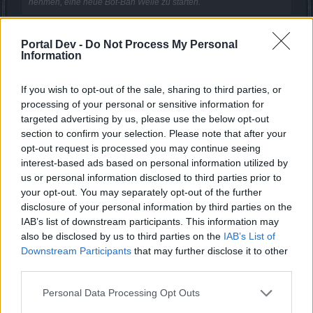
nehmen, eine neue Bot-Ban Welle zu starten.
dann versuch ich es halt wiedermal, sind ja völlig
Portal Dev -
Do Not Process My Personal
überraschenderweise erneut paar wochen bzgl. der bot-
Information
problematik ergebnislos verstrichen.
also dj mabruk, wie siehts denn mittlerweile aus?
wollt ihr, trotz der tatsache dass in der zwischenzeit schon
If you wish to opt-out of the sale, sharing to third parties, or
wieder das ganze spiel verseucht ist und es auch alle
processing of your personal or sensitive information for
wissen, immernoch die grottenschlechte blümchenland-
targeted advertising by us, please use the below opt-out
taktik aus deinem zitat weiterfahren?
section to confirm your selection. Please note that after your
dann halt dich wenigstens an dein phrasen-gedresche und
opt-out request is processed you may continue seeing
los gehts:
interest-based ads based on personal information utilized by
feedback aus der com is genug vorhanden, beweise
us or personal information disclosed to third parties prior to
wurden wie immer zu hauf zugespielt, passiert is gar nix,
your opt-out. You may separately opt-out of the further
von offizieller seite kam auch kein kommentar mehr zum
disclosure of your personal information by third parties on the
thema. was is los dj, wo bleibt denn nu die bot-ban welle?
IAB’s list of downstream participants. This information may
also be disclosed by us to third parties on the
IAB’s List of
9 November 2017
Downstream Participants
that may further disclose it to other
Carcazónne
und
semen470
gefällt dies.
third parties.
Personal Data Processing Opt Outs
GFX Mabruk