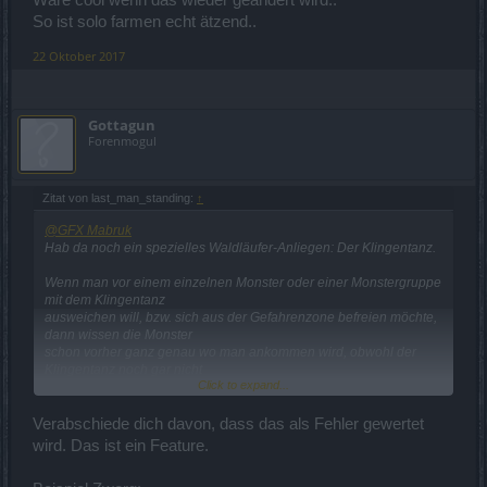
Wäre cool wenn das wieder geändert wird..
So ist solo farmen echt ätzend..
22 Oktober 2017
Gottagun
Forenmogul
Zitat von last_man_standing:
↑
@GFX Mabruk
Hab da noch ein spezielles Waldläufer-Anliegen: Der Klingentanz.
Wenn man vor einem einzelnen Monster oder einer Monstergruppe
mit dem Klingentanz
ausweichen will, bzw. sich aus der Gefahrenzone befreien möchte,
dann wissen die Monster
schon vorher ganz genau wo man ankommen wird, obwohl der
Klingentanz noch gar nicht
Click to expand...
zu Ende ausgeführt wurde.
Das ist ein eindeutiger Fehler in der Programmierung, denn kein
Verabschiede dich davon, dass das als Fehler gewertet
Monster kann ganz genau
wird. Das ist ein Feature.
wissen, wo man sich mit dem Klingentanz hinbewegen wird. (Keine
Ahnung, ob das bei den