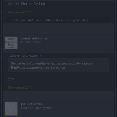
lol,süß. Nur heiße Luft.
9 November 2017
dittrisch
,
semen470
,
BaronBubbu
und
2 anderen
gefällt dies.
sopor_aeternus
Forenaufseher
Zitat von GFX Mabruk:
↑
Die nächste Content-Erweiterung wird auch ohne Level-
Erhöhung auskommen, versprochen
Shit.
9 November 2017
paul21061969
Lebende Forenlegende