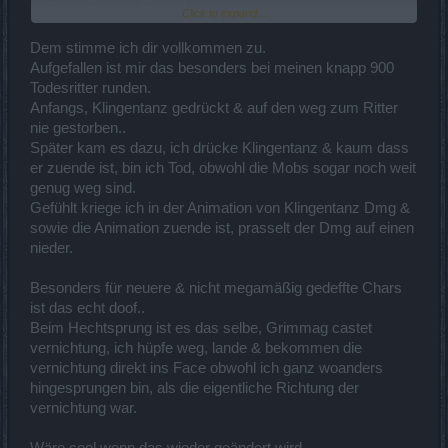
Click to expand...
zu Ende ausgeführt wurde.
Das ist ein eindeutiger Fehler in der Programmierung, denn kein
Dem stimme ich dir vollkommen zu.
Monster kann ganz genau
Aufgefallen ist mir das besonders bei meinen knapp 900
wissen, wo man sich mit dem Klingentanz hinbewegen wird. (Keine
Todesritter runden.
Ahnung, ob das bei den
Anfangs, Klingentanz gedrückt & auf den weg zum Ritter
anderen Klassen mit deren Ausweichskills auch so ist.)
nie gestorben..
Deshalb bitte diesen Programmier-Fehler beheben und die
Später kam es dazu, ich drücke Klingentanz & kaum dass
Monster erst auf die Richtungs-
er zuende ist, bin ich Tod, obwohl die Mobs sogar noch weit
änderung des Waldis reagieren lassen, wenn der Klingentanz zu
genug weg sind.
Ende ausgeführt wurde.
Gefühlt kriege ich in der Animation von Klingentanz Dmg &
sowie die Animation zuende ist, prasselt der Dmg auf einen
nieder.
Besonders für neuere & nicht megamäßig gedeffte Chars
ist das echt doof..
Beim Hechtsprung ist es das selbe, Grimmag castet
vernichtung, ich hüpfe weg, lande & bekommen die
vernichtung direkt ins Face obwohl ich ganz woanders
hingesprungen bin, als die eigentliche Richtung der
vernichtung war.