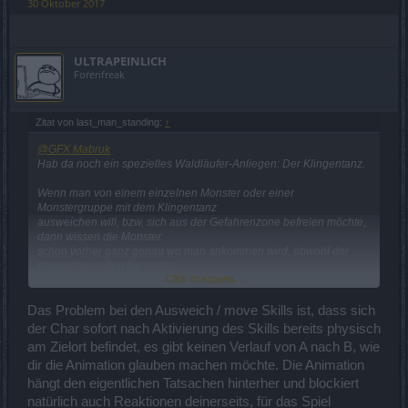
30 Oktober 2017
ULTRAPEINLICH
Forenfreak
Zitat von last_man_standing:
↑
@GFX Mabruk
Hab da noch ein spezielles Waldläufer-Anliegen: Der Klingentanz.
Wenn man von einem einzelnen Monster oder einer
Monstergruppe mit dem Klingentanz
ausweichen will, bzw. sich aus der Gefahrenzone befreien möchte,
dann wissen die Monster
schon vorher ganz genau wo man ankommen wird, obwohl der
Klingentanz noch gar nicht
Click to expand...
zu Ende ausgeführt wurde.
Das ist ein eindeutiger Fehler in der Programmierung, denn kein
Das Problem bei den Ausweich / move Skills ist, dass sich
Monster kann ganz genau
der Char sofort nach Aktivierung des Skills bereits physisch
wissen, wo man sich mit dem Klingentanz hinbewegen wird. (Keine
am Zielort befindet, es gibt keinen Verlauf von A nach B, wie
Ahnung, ob das bei den
dir die Animation glauben machen möchte. Die Animation
anderen Klassen mit deren Ausweichskills auch so ist.)
hängt den eigentlichen Tatsachen hinterher und blockiert
Deshalb bitte diesen Programmier-Fehler beheben und die
natürlich auch Reaktionen deinerseits, für das Spiel