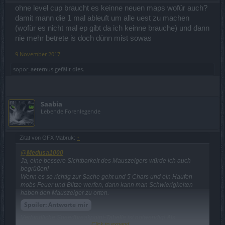
ohne level cup braucht es keinne neuen maps wofür auch?
damit mann die 1 mal ableuft um alle uest zu machen
(wofür es nicht mal ep gibt da ich keinne brauche) und dann
nie mehr betrete is doch dünn mist sowas
9 November 2017
sopor_aeternus
gefällt dies.
Saabia
Lebende Forenlegende
Zitat von GFX Mabruk:
↑
@Medusa1000
Ja, eine bessere Sichtbarkeit des Mauszeigers würde ich auch
begrüßen!
Wenn es so richtig zur Sache geht und 5 Chars und ein Haufen
mobs Feuer und Blitze werfen, dann kann man Schwierigkeiten
haben den Mauszeiger zu orten.
Spoiler:
Antworte mir
Verbindliche Speedbreakpoint-Tabelle ist notwendig! Als
Click to expand...