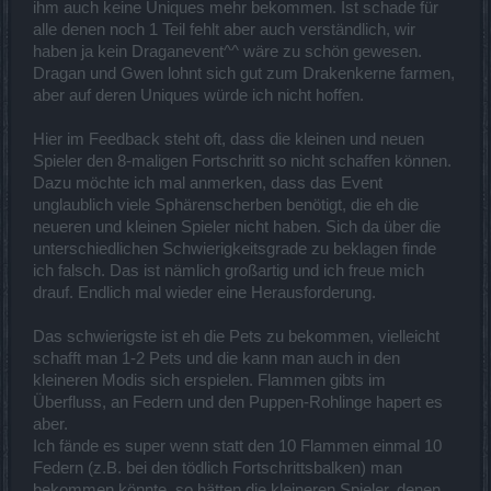
Event.
ihm auch keine Uniques mehr bekommen. Ist schade für
alle denen noch 1 Teil fehlt aber auch verständlich, wir
haben ja kein Draganevent^^ wäre zu schön gewesen.
Dragan und Gwen lohnt sich gut zum Drakenkerne farmen,
aber auf deren Uniques würde ich nicht hoffen.
Hier im Feedback steht oft, dass die kleinen und neuen
Spieler den 8-maligen Fortschritt so nicht schaffen können.
Dazu möchte ich mal anmerken, dass das Event
unglaublich viele Sphärenscherben benötigt, die eh die
neueren und kleinen Spieler nicht haben. Sich da über die
unterschiedlichen Schwierigkeitsgrade zu beklagen finde
ich falsch. Das ist nämlich großartig und ich freue mich
drauf. Endlich mal wieder eine Herausforderung.
Das schwierigste ist eh die Pets zu bekommen, vielleicht
schafft man 1-2 Pets und die kann man auch in den
kleineren Modis sich erspielen. Flammen gibts im
Überfluss, an Federn und den Puppen-Rohlinge hapert es
aber.
Ich fände es super wenn statt den 10 Flammen einmal 10
Federn (z.B. bei den tödlich Fortschrittsbalken) man
bekommen könnte, so hätten die kleineren Spieler, denen