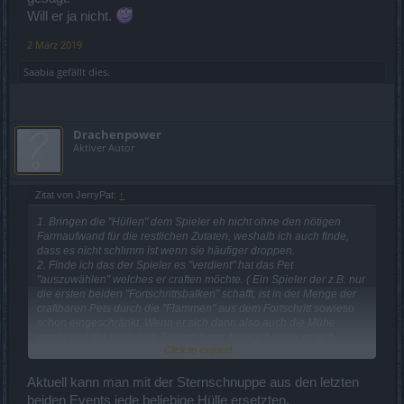
Will er ja nicht.
2 März 2019
Saabia
gefällt dies.
Drachenpower
Aktiver Autor
Zitat von JerryPat:
↑
1. Bringen die "Hüllen" dem Spieler eh nicht ohne den nötigen
Farmaufwand für die restlichen Zutaten, weshalb ich auch finde,
dass es nicht schlimm ist wenn sie häufiger droppen.
2. Finde ich das der Spieler es "verdient" hat das Pet
"auszuwählen" welches er craften möchte. ( Ein Spieler der z.B. nur
die ersten beiden "Fortschrittsbalken" schafft, ist in der Menge der
craftbaren Pets durch die "Flammen" aus dem Fortschritt sowieso
schon eingeschränkt. Wenn er sich dann also auch die Mühe
macht und die restlichen Zutaten farmt, finde ich sollte er sich
Click to expand...
zumindest "aussuchen" dürfen welches Pet er dann craftet... und
nicht gerade das, von dem er mit Glück die Hülle bekommen hat.
Aktuell kann man mit der Sternschnuppe aus den letzten
QUOTE]
beiden Events jede beliebige Hülle ersetzten.