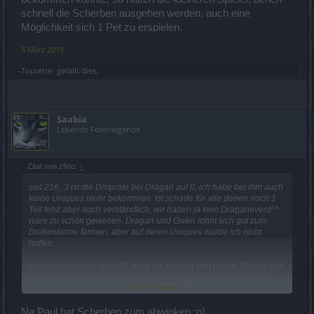
schnell die Scherben ausgehen werden, auch eine
Möglichkeit sich 1 Pet zu erspielen.
3 März 2019
-Tourette-
gefällt dies.
Saabia
Lebende Forenlegende
Zitat von zfino:
↑
seit 216_3 ist die Droprate bei Dragan auf 0, ich habe bei ihm auch
keine Uniques mehr bekommen. Ist schade für alle denen noch 1
Teil fehlt aber auch verständlich, wir haben ja kein Draganevent^^
wäre zu schön gewesen. Dragan und Gwen lohnt sich gut zum
Drakenkerne farmen, aber auf deren Uniques würde ich nicht
hoffen.
Hier im Feedback steht oft, dass die kleinen und neuen Spieler den
8-maligen Fortschritt so nicht schaffen können. Dazu möchte ich
Click to expand...
mal anmerken, dass das Event unglaublich viele Sphärenscherben
benötigt, die eh die neueren und kleinen Spieler nicht haben. Sich
da über die unterschiedlichen Schwierigkeitsgrade zu beklagen
Na Paul hat Scherben zum abwinken.;o)