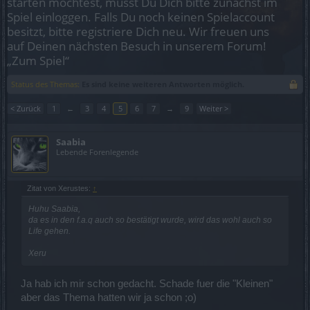
starten möchtest, musst Du Dich bitte zunächst im
Spiel einloggen. Falls Du noch keinen Spielaccount
besitzt, bitte registriere Dich neu. Wir freuen uns
auf Deinen nächsten Besuch in unserem Forum!
„Zum Spiel“
Status des Themas:
Es sind keine weiteren Antworten möglich.
< Zurück
1
←
3
4
5
6
7
→
9
Weiter >
Saabia
Lebende Forenlegende
Zitat von Xerustes:
↑
Huhu Saabia,
da es in den f.a.q auch so bestätigt wurde, wird das wohl auch so
Life gehen.
Xeru
Ja hab ich mir schon gedacht. Schade fuer die "Kleinen"
aber das Thema hatten wir ja schon ;o)