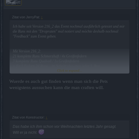
Zitat von JerryPat:
↑
Ich habe seit Version 216_2 das Event nochmal ausführlich getestet und mir
die Runs mit den "Dropraten" mal notiert und möchte deshalb nochmal
"Feedback" zum Event geben.
Mit Version 216_2:
21 komplette Runs Schmerzhaft / 4x Greifenfedern
3 komplette Runs Qualvoll / 1x Greifenfedern
= für 5 Federn 24 Runs... im Schnitt also etwa jeder 5. Run
Click to expand...
Mit Version 216_3:
50 Bossteleports Schmerzhaft / 8x Greifenfedern
Wuerde es auch gut finden wenn man sich die Pets
30 komplette Runs Qualvoll / 4x Greifenfedern
wenigstens aussuchen kann die man craften will.
25 komplette Runs Todlich / 3x Greifenfedern
= für 15 Federn 105 Runs/Bosskämpfe... im Schnitt also etwa jeden 7. Run
In 129 Runs gab es also genug Federn um gerade mal 1x Pet zu craften.
Ich habe absolut nichts dagegen das man auch über den normaler
Zitat von Konstructor:
↑
"Fortschrittsbalken" hinaus noch weiter "farmen" muss und finde auch die
Idee mit den "Balken mit Schwierigkeitsgraden" gut (deshalb schreib ich das
Das habe ich ihm schon vor Weihnachten letztes Jahr gesagt.
also nicht), dennoch finde ich das ein bisschen zu viel Aufwand für die Pets.
Will er ja nicht.
Meiner Meinung nach sollte das noch ein "kleinwenig" korrigiert werden.