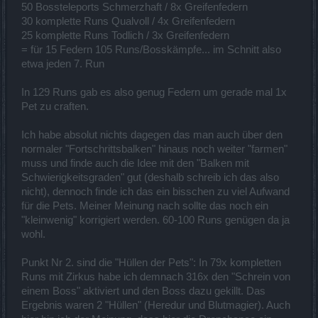
50 Bossteleports Schmerzhaft / 8x Greifenfedern
30 komplette Runs Qualvoll / 4x Greifenfedern
25 komplette Runs Todlich / 3x Greifenfedern
= für 15 Federn 105 Runs/Bosskämpfe... im Schnitt also
etwa jeden 7. Run
In 129 Runs gab es also genug Federn um gerade mal 1x
Pet zu craften.
Ich habe absolut nichts dagegen das man auch über den
normaler "Fortschrittsbalken" hinaus noch weiter "farmen"
muss und finde auch die Idee mit den "Balken mit
Schwierigkeitsgraden" gut (deshalb schreib ich das also
nicht), dennoch finde ich das ein bisschen zu viel Aufwand
für die Pets. Meiner Meinung nach sollte das noch ein
"kleinwenig" korrigiert werden. 60-100 Runs genügen da ja
wohl.
Punkt Nr 2. sind die "Hüllen der Pets": In 79x kompletten
Runs mit Zirkus habe ich demnach 316x den "Schrein von
einem Boss" aktiviert und den Boss dazu gekillt. Das
Ergebnis waren 2 "Hüllen" (Heredur und Blutmagier). Auch