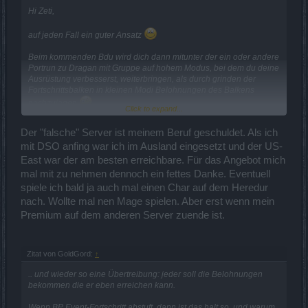
Hi Zeti,
auf jeden Fall ein guter Ansatz
Beim kommenden Bdu wird dich dann mitunter der ein oder andere
Portrun zu Dragan mit Gruppe auf hohem Modus, bei dem du deine
Ausrüstung verbesserst, weiterbringen, als durch grinden der
Fortschrittsbalken in kleinen Modi Belohnungen des Balkens
nachzujagen
Click to expand...
Leider bist du ja auf dem "falschen" Server unterwegs
, sonst
Der "falsche" Server ist meinem Beruf geschuldet. Als ich
hätte man dich jetzt und auch früher schon das ein oder andere mal
mit DSO anfing war ich im Ausland eingesetzt und der US-
mitnehmen können, dann wäre mitunter auch schnell mehr als
East war der am besten erreichbare. Für das Angebot mich
qualvoll solo drin.
mal mit zu nehmen dennoch ein fettes Danke. Eventuell
Xeru
spiele ich bald ja auch mal einen Char auf dem Heredur
nach. Wollte mal nen Mage spielen. Aber erst wenn mein
Premium auf dem anderen Server zuende ist.
Zitat von GoldGord:
↑
.. und wieder so eine Übertreibung: jeder soll die Belohnungen
bekommen die er eben erreichen kann.
Wenn BP Event-Fortschritt abstuft, dann ist das halt so, und warum