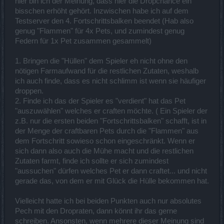
hier bin ich der Meinung, dass hier die Dropchance ein
bisschen erhöht gehört. Inzwischen habe ich auf dem
Testserver den 4. Fortschrittsbalken beendet (Hab also
genug "Flammen" für 4x Pets, und zumindest genug
Federn für 1x Pet zusammen gesammelt)
1. Bringen die "Hüllen" dem Spieler eh nicht ohne den
nötigen Farmaufwand für die restlichen Zutaten, weshalb
ich auch finde, dass es nicht schlimm ist wenn sie häufiger
droppen.
2. Finde ich das der Spieler es "verdient" hat das Pet
"auszuwählen" welches er craften möchte. ( Ein Spieler der
z.B. nur die ersten beiden "Fortschrittsbalken" schafft, ist in
der Menge der craftbaren Pets durch die "Flammen" aus
dem Fortschritt sowieso schon eingeschränkt. Wenn er
sich dann also auch die Mühe macht und die restlichen
Zutaten farmt, finde ich sollte er sich zumindest
"aussuchen" dürfen welches Pet er dann craftet... und nicht
gerade das, von dem er mit Glück die Hülle bekommen hat.
Vielleicht hatte ich bei beiden Punkten auch nur absolutes
Pech mit den Dropraten, dann könnt ihr das gerne
schreiben. Ansonsten, wenn mehrere dieser Meinung sind