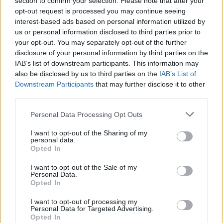
section to confirm your selection. Please note that after your
opt-out request is processed you may continue seeing
Liebe Gruesse
interest-based ads based on personal information utilized by
Saabia
us or personal information disclosed to third parties prior to
your opt-out. You may separately opt-out of the further
1 März 2019
disclosure of your personal information by third parties on the
GoldGord
,
ZetiAlpha6
und
Xerustes
gefällt dies.
IAB’s list of downstream participants. This information may
also be disclosed by us to third parties on the
IAB’s List of
Downstream Participants
that may further disclose it to other
third parties.
GoldGord
Colonel des Forums
Personal Data Processing Opt Outs
Zitat von Saabia:
↑
I want to opt-out of the Sharing of my
personal data.
Naja Thema ist ja nun leider auch schon ausgelutscht. Wenn es
Opted In
mal echt Ausruestung in unterschiedlichen Raengen gibt als
Belohnung- dann macht das Konzept auch Sinn
I want to opt-out of the Sale of my
Personal Data.
Auweh, das darauf folgende Gezeter würde ich dann aber
Opted In
nicht hören wollen
I want to opt-out of processing my
1 März 2019
Personal Data for Targeted Advertising.
Opted In