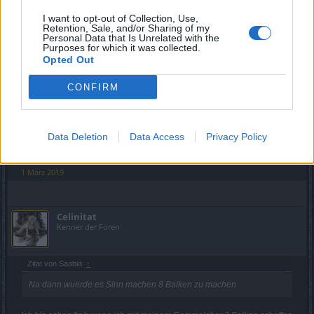
I want to opt-out of Collection, Use,
Saabia
Retention, Sale, and/or Sharing of my
Lebende Forenlegende
Personal Data that Is Unrelated with the
Purposes for which it was collected.
Opted Out
Zitat von GoldGord:
↑
CONFIRM
Auweh, das darauf folgende Gezeter würde ich dann aber nicht
hören wollen
Na dann wuerde es Sinn machen 8 Balken zu machen...die
Data Deletion
Data Access
Privacy Policy
Zier auf Rang 7 am Schluss ;o)
1 März 2019
Celinitat
Kenner der Foren
Zitat von Saabia:
↑
Na dann wuerde es Sinn machen 8 Balken zu machen