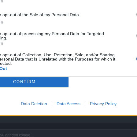
In
o opt-out of the Sale of my Personal Data.
In
to opt-out of processing my Personal Data for Targeted
osion" skillt kommt ja dieser Kreis.
ing.
In
o opt-out of Collection, Use, Retention, Sale, and/or Sharing
ersonal Data that Is Unrelated with the Purposes for which it
lected.
Out
Click to expand...
haben die Gegner keinen Blitz über dem Kopf.
CONFIRM
icht elektrisiert? Wenn ja sollte das geändert werden.
h elektrisiert dieser ( siehe Bild ).
risieren auslöst. der kringel zeigt lediglich den ort an.
n und geringen Schaden machen, sehe gerade das funktioniert auch nicht.
Data Deletion
Data Access
Privacy Policy
mal bringen
könnte
....