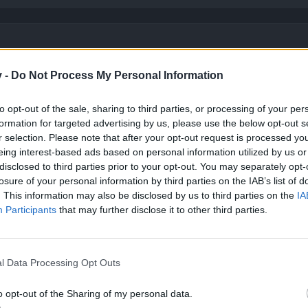
dann hätte ich mir die Mühge sparen können, auf deins zu antworten!
v -
Do Not Process My Personal Information
ur meine Meinung. Und ich finde meine Argumente auch stichhaltig, w
halten kannst!
to opt-out of the sale, sharing to third parties, or processing of your per
formation for targeted advertising by us, please use the below opt-out s
eine Argumente vorzutragen, oft als sehr belehrend und herablassend, 
r selection. Please note that after your opt-out request is processed y
eing interest-based ads based on personal information utilized by us or
disclosed to third parties prior to your opt-out. You may separately opt-
losure of your personal information by third parties on the IAB’s list of
. This information may also be disclosed by us to third parties on the
IA
Participants
that may further disclose it to other third parties.
l Data Processing Opt Outs
o opt-out of the Sharing of my personal data.