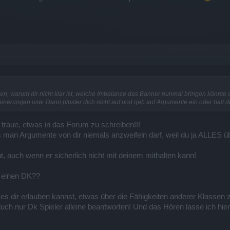
en, warum dir nicht klar ist, welche Imbalance das Banner nunmal bringen könn
inerungen usw. Dann pluster dich nicht auf und geh auf Argumente ein oder halt 
 traue, etwas in das Forum zu schreiben!!!
man Argumente von dir niemals anzweifeln darf, weil du ja ALLES ü
t, auch wenn er sicherlich nicht mit deinem mithalten kann!
U einen DK??
 es dir erlauben kannst, etwas über die Fähigkeiten anderer Klassen z
ch nur Dk Spieler alleine beantworten! Und das Hören lasse ich hier