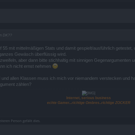
en DK??
 55 mit mittelmäßigen Stats und damit gespielt/ausführlich getestet,
n ganzes Gewäsch überflüssig wird.
zweifeln, aber dann bitte stichhaltig mit sinnigen Gegenargumenten 
ann ich nicht ernst nehmen
 und allen Klassen muss ich mich vor niemandem verstecken und ha
Argument zählen?
Internet, serious business
echte Gamer...richtige Ombres..richtige ZOCKER
eiteren Person
gefällt dies.