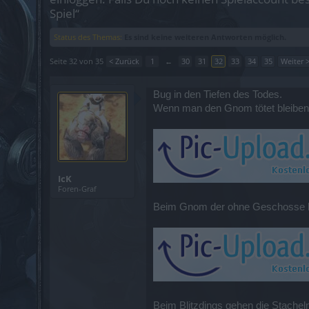
Spiel“
Status des Themas:
Es sind keine weiteren Antworten möglich.
Seite 32 von 35
< Zurück
1
←
30
31
32
33
34
35
Weiter 
Bug in den Tiefen des Todes.
Wenn man den Gnom tötet bleiben 
IcK
Foren-Graf
Beim Gnom der ohne Geschosse kom
Beim Blitzdings gehen die Stachel