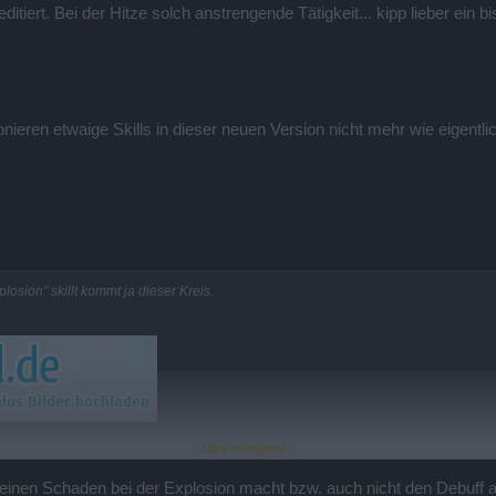
editiert. Bei der Hitze solch anstrengende Tätigkeit... kipp lieber ein
onieren etwaige Skills in dieser neuen Version nicht mehr wie eigentl
osion" skillt kommt ja dieser Kreis.
Click to expand...
haben die Gegner keinen Blitz über dem Kopf.
icht elektrisiert? Wenn ja sollte das geändert werden.
einen Schaden bei der Explosion macht bzw. auch nicht den Debuff ausl