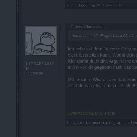
emmjott
und
frogg1952
gefällt dies.
Zitat von Affengesicht:
↑
Und nochmal die Frage spielst DU ein
Ich habe auf dem Ts jeden Char auf
nicht feststellen kann. Womit dei
Klar darfst du meine Argumente an
ULTRAPEINLIC
anhin von dir gegeben hast, das k
H
Forenfreak
Mit meinem Wissen über das Spiel
lässt du das etwa auch nicht als 
ULTRAPEINLICH
,
21 April 2018
ShoXyLade
,
last_man_standing
,
ags
und
1 w