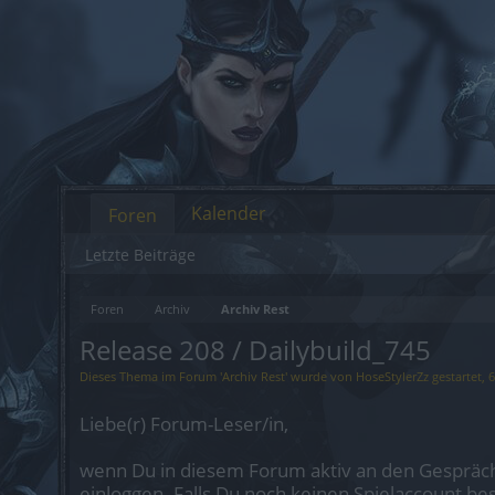
Kalender
Foren
Letzte Beiträge
Foren
Archiv
Archiv Rest
Release 208 / Dailybuild_745
Dieses Thema im Forum '
Archiv Rest
' wurde von
HoseStylerZz
gestartet,
6
Liebe(r) Forum-Leser/in,
wenn Du in diesem Forum aktiv an den Gespräch
einloggen. Falls Du noch keinen Spielaccount be