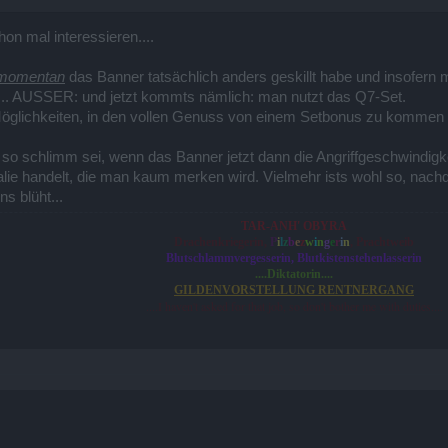
n mal interessieren....
momentan
das Banner tatsächlich anders geskillt habe und insofern
t... AUSSER: und jetzt kommts nämlich: man nutzt das Q7-Set.
öglichkeiten, in den vollen Genuss von einem Setbonus zu kommen 
so schlimm sei, wenn das Banner jetzt dann die Angriffgeschwindigk
alie handelt, die man kaum merken wird. Vielmehr ists wohl so, nac
ns blüht...
TAR-ANH' OBYRA
P
Drachenkriegerin,
i
l
z
b
e
z
w
i
n
g
e
r
i
n
, Prachtweib
Blutschlammvergesserin, Blutkistenstehenlasserin
....Diktatorin....
GILDENVORSTELLUNG RENTNERGANG
....I haven't asked for that job, so don't bother me with duties....