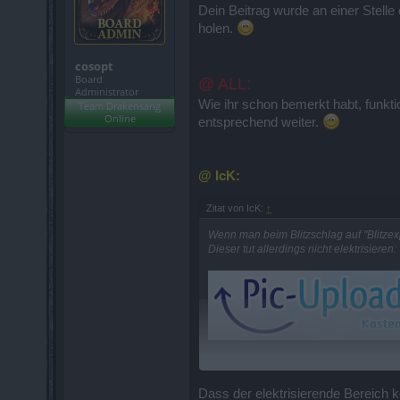
Dein Beitrag wurde an einer Stelle 
holen.
cosopt
Board
@ ALL:
Administrator
Wie ihr schon bemerkt habt, funkti
Team Drakensang
Online
entsprechend weiter.
@ IcK:
Zitat von IcK:
↑
Wenn man beim Blitzschlag auf "Blitzexpl
Dieser tut allerdings nicht elektrisieren:
Wie man auf dem Bild deutlich erkennt 
Ist das extra so gewollt das der Kreis n
Dass der elektrisierende Bereich k