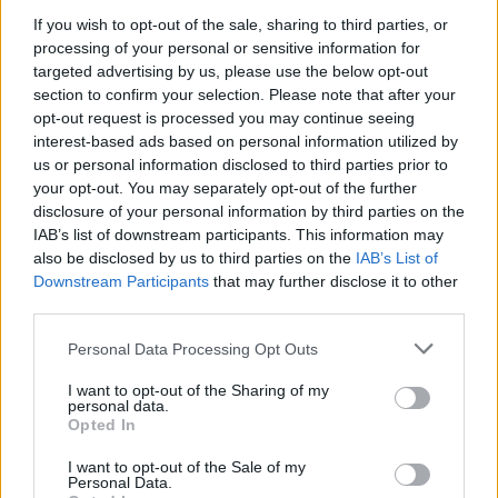
braucht, ist mein äffchen dann automatisch weitergeleitet?
If you wish to opt-out of the sale, sharing to third parties, or
processing of your personal or sensitive information for
targeted advertising by us, please use the below opt-out
section to confirm your selection. Please note that after your
opt-out request is processed you may continue seeing
interest-based ads based on personal information utilized by
us or personal information disclosed to third parties prior to
your opt-out. You may separately opt-out of the further
disclosure of your personal information by third parties on the
IAB’s list of downstream participants. This information may
es lebe der metal
also be disclosed by us to third parties on the
IAB’s List of
Zuletzt bearbeitet:
14 August 2019
Downstream Participants
that may further disclose it to other
14 August 2019
third parties.
ChantillyRose
gefällt dies.
Personal Data Processing Opt Outs
I want to opt-out of the Sharing of my
cosopt
personal data.
Board Administrator
Opted In
Team Drakensang Online
I want to opt-out of the Sale of my
Hallo Semmelpeter,
Personal Data.