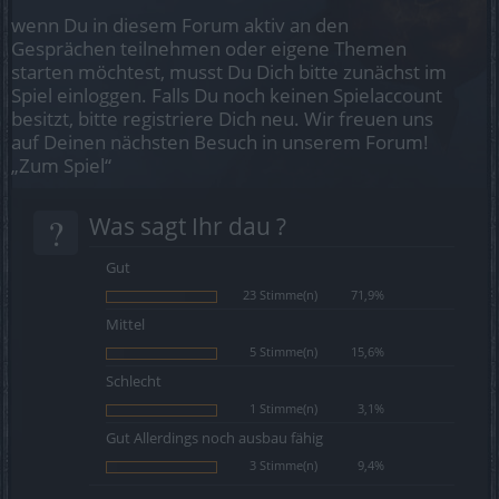
wenn Du in diesem Forum aktiv an den
Gesprächen teilnehmen oder eigene Themen
starten möchtest, musst Du Dich bitte zunächst im
Spiel einloggen. Falls Du noch keinen Spielaccount
besitzt, bitte registriere Dich neu. Wir freuen uns
auf Deinen nächsten Besuch in unserem Forum!
„Zum Spiel“
?
Was sagt Ihr dau ?
Gut
23 Stimme(n)
71,9%
Mittel
5 Stimme(n)
15,6%
Schlecht
1 Stimme(n)
3,1%
Gut Allerdings noch ausbau fähig
3 Stimme(n)
9,4%