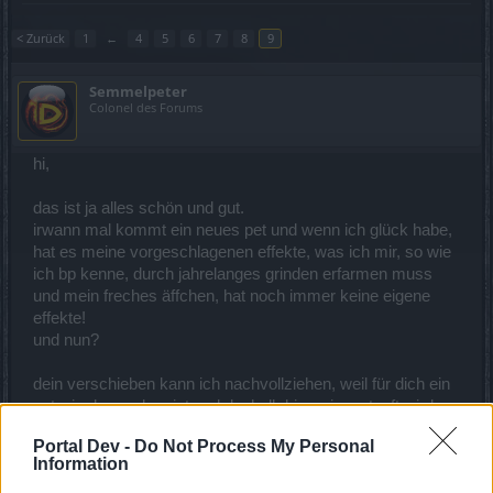
< Zurück
1
←
4
5
6
7
8
9
Semmelpeter
Colonel des Forums
hi,
das ist ja alles schön und gut.
irwann mal kommt ein neues pet und wenn ich glück habe,
hat es meine vorgeschlagenen effekte, was ich mir, so wie
ich bp kenne, durch jahrelanges grinden erfarmen muss
und mein freches äffchen, hat noch immer keine eigene
effekte!
und nun?
dein verschieben kann ich nachvollziehen, weil für dich ein
pet wie das andere ist und deshalb hier reingestopft wird,
aber es löst das problem vom effektlosen äffchen nicht.
Portal Dev -
Do Not Process My Personal
Information
und noch eine frage... wenn es keine neuen stimmen mehr