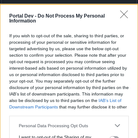
Als Amagan am nächsten Tag, stöhnend unter der Last von
Flaschenzügen und Seilen, wieder in Kingshill eintraf, war
Portal Dev -
Do Not Process My Personal
zu seiner großen Verwunderung die Kuh verschwunden.
Information
Mit roten Wangen und niedergeschlagenen Augen stand
Rosalind neben den Brunnen. Mit leiser Stimme erzählte
If you wish to opt-out of the sale, sharing to third parties, or
sie von einem Herrenbesuch und dem anregenden
processing of your personal or sensitive information for
Gespräch über 8,5cm. Ja und als sie wieder nachschaute,
targeted advertising by us, please use the below opt-out
war alles wie immer.
section to confirm your selection. Please note that after your
opt-out request is processed you may continue seeing
Amagan konnte nur ungläubig schauen und lächeln.
interest-based ads based on personal information utilized by
us or personal information disclosed to third parties prior to
your opt-out. You may separately opt-out of the further
Das Mysterium von Kingshill
disclosure of your personal information by third parties on the
IAB’s list of downstream participants. This information may
also be disclosed by us to third parties on the
IAB’s List of
Wie kam die Kuh in den Brunnen?
Downstream Participants
that may further disclose it to other
Und vor allem – wohin ist sie nun verschwunden?
third parties.
Personal Data Processing Opt Outs
I want to opt-out of the Sharing of my
Für Mathi: