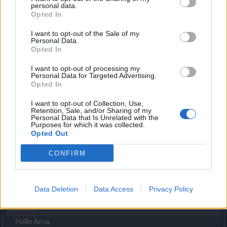
personal data.
Opted In
In Kingshill lag eine Kuh im Brunnen und ist nun wieder
I want to opt-out of the Sale of my
verschwunden.
Personal Data.
Opted In
21 Juni 2014
I want to opt-out of processing my
Araboth
,
VampyrAngel
und
Lilyfee
gefällt dies.
Personal Data for Targeted Advertising.
Opted In
I want to opt-out of Collection, Use,
Fabiman
Retention, Sale, and/or Sharing of my
Forenfreak
Personal Data that Is Unrelated with the
Purposes for which it was collected.
Opted Out
Gute Frage wie das mit der Kuh passiert ist
CONFIRM
21 Juni 2014
Lilyfee
Data Deletion
Data Access
Privacy Policy
Junior Experte
Hallo Ama,