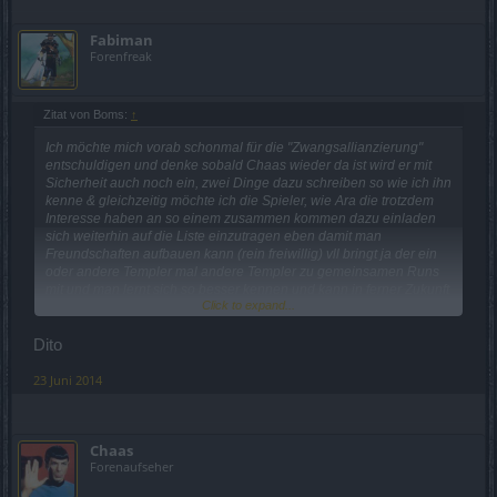
Fabiman
Forenfreak
Zitat von Boms:
↑
Ich möchte mich vorab schonmal für die "Zwangsallianzierung"
entschuldigen und denke sobald Chaas wieder da ist wird er mit
Sicherheit auch noch ein, zwei Dinge dazu schreiben so wie ich ihn
kenne & gleichzeitig möchte ich die Spieler, wie Ara die trotzdem
Interesse haben an so einem zusammen kommen dazu einladen
sich weiterhin auf die Liste einzutragen eben damit man
Freundschaften aufbauen kann (rein freiwillig) vll bringt ja der ein
oder andere Templer mal andere Templer zu gemeinsamen Runs
mit und man lernt sich so besser kennen und kann in ferner Zukunft
Click to expand...
eine kleine Zusammenkunft realisieren.
Dito
Mfg Dealer Boms
23 Juni 2014
Chaas
Forenaufseher