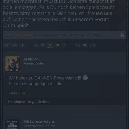
starten möchtest, musst Du Dich bitte zunächst im
Spiel einloggen. Falls Du noch keinen Spielaccount
besitzt, bitte registriere Dich neu. Wir freuen uns
auf Deinen nächsten Besuch in unserem Forum!
„Zum Spiel“
Status des Themas:
Es sind keine weiteren Antworten möglich.
< Zurück
1
←
7
8
9
10
11
→
19
Weiter >
Araboth
Forenaufseher
Wir haben zu DANKEN Powerwichtel!!
Ein reines Vergnügen mit dir.
7 Juni 2014
Mittwinterwicht
gefällt dies.
Mittwinterwicht
Meister eines Forums