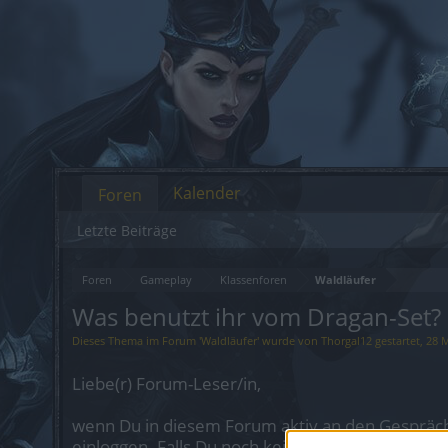
Kalender
Foren
Letzte Beiträge
Foren
Gameplay
Klassenforen
Waldläufer
Was benutzt ihr vom Dragan-Set?
Dieses Thema im Forum '
Waldläufer
' wurde von
Thorgal12
gestartet,
28 
Liebe(r) Forum-Leser/in,
wenn Du in diesem Forum aktiv an den Gespräch
einloggen. Falls Du noch keinen Spielaccount be