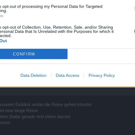
e erfarmen, der Damageoutput/Angriffsspeed ist schon gewaltig mit T
to opt-out of processing my Personal Data for Targeted
itjuwele auf max sonst bringt es nichts.
ing.
In
 auf Torso und Mantel. Hierzu verwendest du Den Q8 Torso, solange 
n Desi Torso bis die Steine Highend sind
o opt-out of Collection, Use, Retention, Sale, and/or Sharing
eiteren fragen auch gerne ingame oder dc
ersonal Data that Is Unrelated with the Purposes for which it
lected.
Out
CONFIRM
Data Deletion
Data Access
Privacy Policy
ressanter Einblick wohin die Reise gehen könnte!
hl eine lange Reise
ttern (habe gerade erst einen davon)
ommen