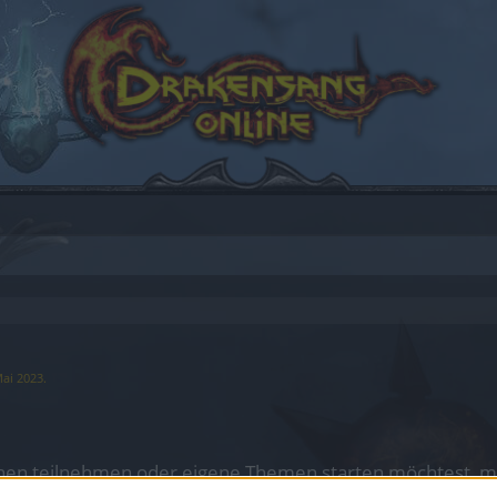
Mai 2023
.
en teilnehmen oder eigene Themen starten möchtest, mus
sitzt, bitte registriere Dich neu. Wir freuen uns auf Dei