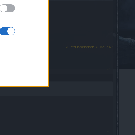
odesstoß.
du aber noch im
Zuletzt bearbeitet:
31 Mai 2023
#2
#3