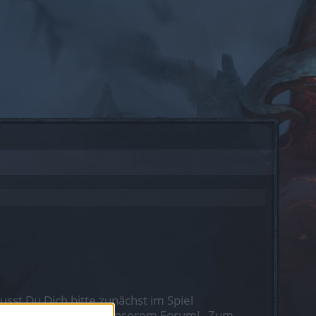
st Du Dich bitte zunächst im Spiel
nen nächsten Besuch in unserem Forum!
„Zum