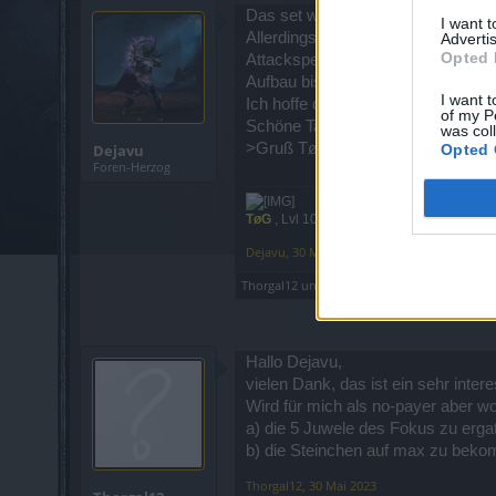
Das set würde ich an deiner Stell
I want 
Allerdings benötigst du 5 Abklingze
Advertis
Opted 
Attackspeed spielt der Waldi dann
Aufbau bist, lieber nutze lieber de
I want t
Ich hoffe dies war hilfreich, bei w
of my P
Schöne Tag,
was col
>Gruß TøG
Dejavu
Opted 
Foren-Herzog
TøG
, Lvl 100 WL
Dejavu
,
30 Mai 2023
Thorgal12
und
steffenfuerst
gefällt dies.
Hallo Dejavu,
vielen Dank, das ist ein sehr inte
Wird für mich als no-payer aber wo
a) die 5 Juwele des Fokus zu erga
b) die Steinchen auf max zu bek
Thorgal12
,
30 Mai 2023