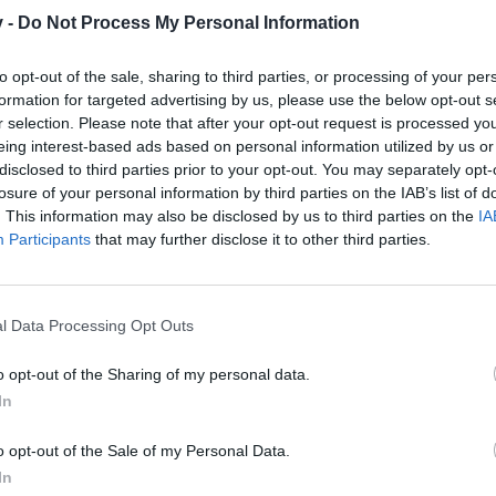
v -
Do Not Process My Personal Information
to opt-out of the sale, sharing to third parties, or processing of your per
formation for targeted advertising by us, please use the below opt-out s
r selection. Please note that after your opt-out request is processed y
 habe ich jetzt zwei seiner Set-Teile und für das dritte fehlen nur 
eing interest-based ads based on personal information utilized by us or
disclosed to third parties prior to your opt-out. You may separately opt-
ich Sinn alles auszurüsten?
losure of your personal information by third parties on the IAB’s list of
der starken Def-Boni und da habe ich den Helm genommen. Dadurch er
. This information may also be disclosed by us to third parties on the
IA
bisschen weniger Dmg aber das kann ich verkraften.
Participants
that may further disclose it to other third parties.
 mir aber schwer. Den Mantel statt des Mantel des Helden zu nehmen 
ichter als dmg durch Stein-Upgrades bekommen kann.
l Data Processing Opt Outs
er Umbau fällig. Wenn ich die Schulter des Drachentöters ersetze da
auschen. Summa sumarum ergäbe sich wieder ein Dmg-Verlust, trotz d
o opt-out of the Sharing of my personal data.
In
 zu bekommen von Leuten, die auch vor der Wahl stehen oder stan
o opt-out of the Sale of my Personal Data.
In