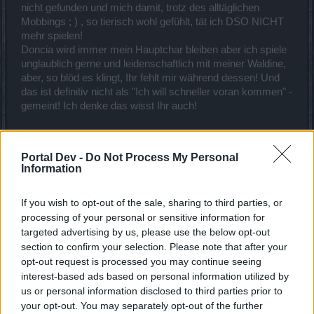
nicht gefunden und mich damit, trotz des alltäglichen
Mobbings ; ) , so tierisch wohl gefühlt, tät ich DSO NICHT
mehr spielen!
Doncia wird immer mein Hauptchar bleiben aber ich spiele
unglaublich gerne und leidenschaftlich mit meiner Waldine,
aber, so blöd es klingt, Ihr fehlt mir während dessen! Und
das ist definitiv nicht als "Ich will schneller voran kommen" -
gemeint! Ich denke das wisst Ihr auch!
Wann angefangen DSO zu spielen?:
Portal Dev -
Do Not Process My Personal
Ende 2013 -> Inzw. Level 38 Waldi Langbogen (mit Stolz
Information
und Freude!)
If you wish to opt-out of the sale, sharing to third parties, or
Wie aktiv seid Ihr?
processing of your personal or sensitive information for
Zwischen jetzt und Ende April kann es zu Ausfällen führen,
targeted advertising by us, please use the below opt-out
ihr wisst warum und dass ich gewiss net fott renn! Dass ich
section to confirm your selection. Please note that after your
euch nach Vorliebe jeden Tag auf die Nudel geh, wisst Ihr ja
opt-out request is processed you may continue seeing
auch!
interest-based ads based on personal information utilized by
us or personal information disclosed to third parties prior to
TS3 vorhanden ?
your opt-out. You may separately opt-out of the further