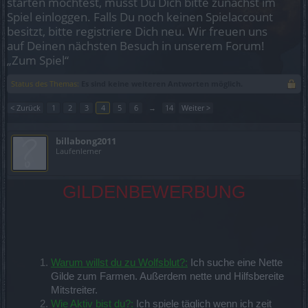
starten möchtest, musst Du Dich bitte zunächst im
Spiel einloggen. Falls Du noch keinen Spielaccount
besitzt, bitte registriere Dich neu. Wir freuen uns
auf Deinen nächsten Besuch in unserem Forum!
„Zum Spiel“
Status des Themas:
Es sind keine weiteren Antworten möglich.
< Zurück
1
2
3
4
5
6
→
14
Weiter >
billabong2011
Laufenlerner
GILDENBEWERBUNG
Warum willst du zu Wolfsblut?:
Ich suche eine Nette
Gilde zum Farmen. Außerdem nette und Hilfsbereite
Mitstreiter.
Wie Aktiv bist du?:
Ich spiele täglich wenn ich zeit