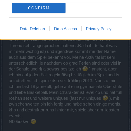
CONFIRM
Dieu
Forenmogul
Gude,
Data Deletion
Data Access
Privacy Policy
ich würde gerne zu Wolfsblut, da ich mich in meiner
derzeitigen Gilde nicht mehr wohl fühle und mich euer
Thread sehr angesprochen hatten(z.B. da ihr ts habt was
mir sehr wichtig ist) und irgendwie kommt mir der Name
auch aus dem Spiel bekannt vor. Meine Aktivität ist sehr
unterschiedlich, je nachdem ob grad Ferien sind oder viel in
der Schule und rl(ja sowas besitze ich
) ansteht, aber
ich bin auf jeden Fall regelmäßig bis täglich im Spiel und ts
anzutreffen. Ich spiele dso seit frühling 2013. Nun zu mir:
ich bin fast 18 jahre alt, gehe auf eine gymnasiale Oberstufe
und liebe Basketball. Mein Charakter ist level 45 und hat full
roshan set und weitere uniques (fast nur uniques
), mit
zwischenwelten bin ich fertig und habe schon einige mortis,
khb und destruktor runs hinter mir, spiele aber am liebsten
events.
N00bd0wn