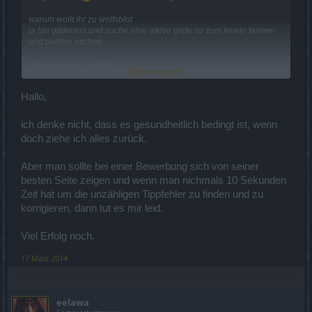
warum wollt ihr zu wolfsblut
ja bin gildenlos und suche eine atkive gilde so zum leveln farmen
und andere sachen
wie lange seit ihr aktiv
Click to expand...
ich bin recht atkiv aber wenn ich weg oder gerade keine lust habe
loge ich mich nur ein mache daily und weg also ist recht
Hallo,
unterschiedlich
seit wann spielt ihr dso
ich denke nicht, dass es gesundheitlich bedingt ist, wenn
spiele so seit einem jahr habe aber auch recht lange pausiert so 7
doch ziehe ich alles zurück.
monate weill es etwas lange zum leveln braucht aber habe wieder
lust auf das game ^^
Aber man sollte bei einer Bewerbung sich von seiner
ts3 vorhanden
besten Seite zeigen und wenn man nichmals 10 Sekunden
ja sicher
Zeit hat um die unzähligen Tippfehler zu finden und zu
korrigieren, dann tut es mir leid.
spielername:alexrugi312 lv 38 magier
Viel Erfolg noch.
17 März 2014
eelawa