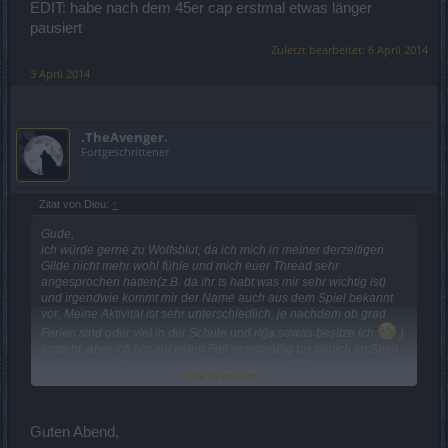
EDIT: habe nach dem 45er cap erstmal etwas länger
pausiert
Zuletzt bearbeitet:
6 April 2014
3 April 2014
.TheAvenger.
Fortgeschrittener
Zitat von Dieu:
↑
Gude,
ich würde gerne zu Wolfsblut, da ich mich in meiner derzeitigen
Gilde nicht mehr wohl fühle und mich euer Thread sehr
angesprochen hatten(z.B. da ihr ts habt was mir sehr wichtig ist)
und irgendwie kommt mir der Name auch aus dem Spiel bekannt
vor. Meine Aktivität ist sehr unterschiedlich, je nachdem ob grad
Ferien sind oder viel in der Schule und rl(ja sowas besitze ich
)
ansteht, aber ich bin auf jeden Fall regelmäßig bis täglich im Spiel
und ts anzutreffen. Ich spiele dso seit frühling 2013. Nun zu mir: ich
Click to expand...
bin fast 18 jahre alt, gehe auf eine gymnasiale Oberstufe und liebe
Basketball. Mein Charakter ist level 45 und hat full roshan set und
weitere uniques (fast nur uniques
), mit zwischenwelten bin ich
Guten Abend,
fertig und habe schon einige mortis, khb und destruktor runs hinter
mir, spiele aber am liebsten events.