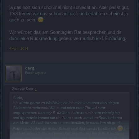
ja das hört sich schonmal nicht schlecht an. Alter passt gut,
EDIT: habe nach dem 45er cap erstmal etwas länger pausiert
TS3 freuen wir uns schon auf dich und erfahren scheinst ja
auch zu sein.
Wir würden das am Sonntag im Rat besprechen und dir
dann eine Rückmedung geben, vermutlich inkl. Einladung.
4 April 2014
darg.
Forenexperte
Zitat von Dieu:
↑
Gude,
ich würde gerne zu Wolfsblut, da ich mich in meiner derzeitigen
Gilde nicht mehr wohl fühle und mich euer Thread sehr
angesprochen hatten(z.B. da ihr ts habt was mir sehr wichtig ist)
und irgendwie kommt mir der Name auch aus dem Spiel bekannt
vor. Meine Aktivität ist sehr unterschiedlich, je nachdem ob grad
Ferien sind oder viel in der Schule und rl(ja sowas besitze ich
)
ansteht, aber ich bin auf jeden Fall regelmäßig bis täglich im Spiel
und ts anzutreffen. Ich spiele dso seit frühling 2013. Nun zu mir: ich