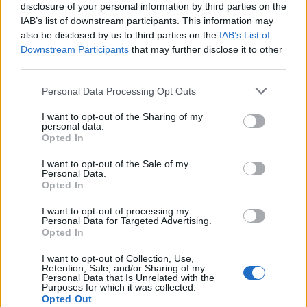
disclosure of your personal information by third parties on the
Naja, Protokoll muss sein; Ei Sichar
Ohne könnt ich gar
IAB’s list of downstream participants. This information may
net lang!
also be disclosed by us to third parties on the
IAB’s List of
Downstream Participants
that may further disclose it to other
Einige abschließende Worte:
third parties.
Alles was ich hiermit bezwecken möchte ist, dass Ihr
Personal Data Processing Opt Outs
darüber nachdenkt! Mir ist klar dass mein Account erst ein
3/4 Jahr alt ist. Auch dass das Gildenmax. nicht mehr fern
I want to opt-out of the Sharing of my
ist, ist mir klar und ich bin der erste der bei Erreichen dieser
personal data.
Opted In
Grenze freiwillig austritt; aber Fakt ist, ich tät mich irrsinnig
feuen!
I want to opt-out of the Sale of my
Allerdings tät ich eine Absage in erster Linie komplett
Personal Data.
nachvollziehen und in zweiter Linie auch ehrlich
Opted In
respektieren können!
Es lies mir nur einfach keine Ruhe bevor die Wochen
I want to opt-out of processing my
Personal Data for Targeted Advertising.
antreten in denen ich nicht allzuviel on sein werde...
Opted In
Mit kameradschaftlichen Grüßen,
I want to opt-out of Collection, Use,
euer Don
Retention, Sale, and/or Sharing of my
Personal Data that Is Unrelated with the
25 März 2014
Purposes for which it was collected.
Opted Out