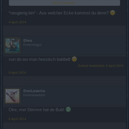
Click to expand...
bin fast 18 jahre alt, gehe auf eine gymnasiale Oberstufe und liebe
Basketball. Mein Charakter ist level 45 und hat full roshan set und
*neugierig bin* - Aus welcher Ecke kommst du denn?
weitere uniques (fast nur uniques
), mit zwischenwelten bin ich
fertig und habe schon einige mortis, khb und destruktor runs hinter
4 April 2014
mir, spiele aber am liebsten events.
EDIT: habe nach dem 45er cap erstmal etwas länger pausiert
Dieu
Forenmogul
vun do wo man hessisch babbelt
Zuletzt bearbeitet:
6 April 2014
6 April 2014
DonLoserto
Forenanwärter
Oke, mei Stimme hat de Bub!
6 April 2014