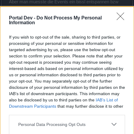
Aber man muesste die Events ein bissl entspannen bzw
entzerren. Oder die Laufzeit der Rangliste verlaengern. Das
fuer den "normalen" Spieler der Fortschrittsbalken locker zu
Portal Dev -
Do Not Process My Personal
erreichen ist, er nebenher auch noch andere Events spielen
Information
kann.
If you wish to opt-out of the sale, sharing to third parties, or
Und fuer die enthusiastischen 24/7 Spieler die Rangliste wie
processing of your personal or sensitive information for
gehabt mit ExtraBoni schmackhaft machen aber nicht so
ueberzogene Bonis.
targeted advertising by us, please use the below opt-out
section to confirm your selection. Please note that after your
Zuletzt bearbeitet:
18 August 2021
opt-out request is processed you may continue seeing
18 August 2021
interest-based ads based on personal information utilized by
TZone
,
FrecheZicke
und
B1acKwu1F
gefällt dies.
us or personal information disclosed to third parties prior to
your opt-out. You may separately opt-out of the further
disclosure of your personal information by third parties on the
ZetiAlpha6
IAB’s list of downstream participants. This information may
Kommandant des Forums
also be disclosed by us to third parties on the
IAB’s List of
Downstream Participants
that may further disclose it to other
third parties.
Zitat von TZone:
↑
Dafür
Personal Data Processing Opt Outs