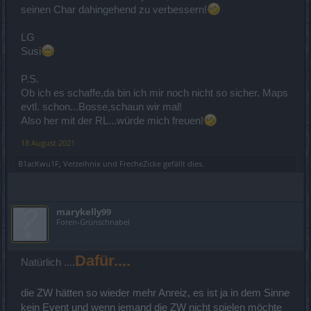
seinen Char dahingehend zu verbessern!
LG
Susi
P.S.
Ob ich es schaffe,da bin ich mir noch nicht so sicher. Maps
evtl. schon...Bosse,schaun wir mal!
Also her mit der RL...würde mich freuen!
18 August 2021
B1acKwu1F
,
Verzeihnix
und
FrecheZicke
gefällt dies.
marykelly99
Foren-Grünschnabel
Dafür....
Natürlich ....
die ZW hätten so wieder mehr Anreiz, es ist ja in dem Sinne
kein Event und wenn jemand die ZW nicht spielen möchte