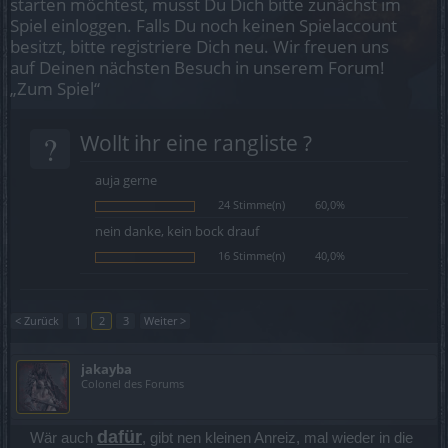
starten möchtest, musst Du Dich bitte zunächst im
Spiel einloggen. Falls Du noch keinen Spielaccount
besitzt, bitte registriere Dich neu. Wir freuen uns
auf Deinen nächsten Besuch in unserem Forum!
„Zum Spiel“
?
Wollt ihr eine rangliste ?
auja gerne
24 Stimme(n)
60,0%
nein danke, kein bock drauf
16 Stimme(n)
40,0%
< Zurück
1
2
3
Weiter >
jakayba
Colonel des Forums
dafür
Wär auch
, gibt nen kleinen Anreiz, mal wieder in die