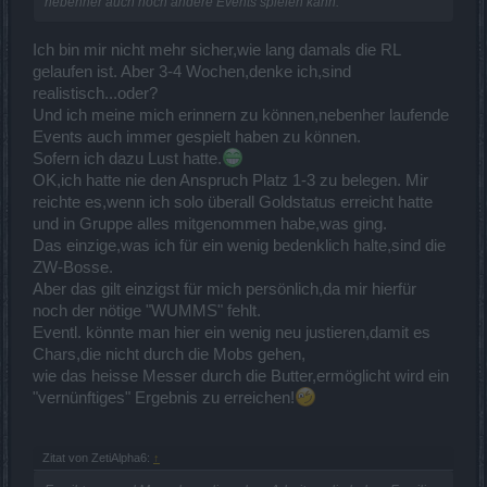
nebenher auch noch andere Events spielen kann.
Ich bin mir nicht mehr sicher,wie lang damals die RL
gelaufen ist. Aber 3-4 Wochen,denke ich,sind
realistisch...oder?
Und ich meine mich erinnern zu können,nebenher laufende
Events auch immer gespielt haben zu können.
Sofern ich dazu Lust hatte.
OK,ich hatte nie den Anspruch Platz 1-3 zu belegen. Mir
reichte es,wenn ich solo überall Goldstatus erreicht hatte
und in Gruppe alles mitgenommen habe,was ging.
Das einzige,was ich für ein wenig bedenklich halte,sind die
ZW-Bosse.
Aber das gilt einzigst für mich persönlich,da mir hierfür
noch der nötige "WUMMS" fehlt.
Eventl. könnte man hier ein wenig neu justieren,damit es
Chars,die nicht durch die Mobs gehen,
wie das heisse Messer durch die Butter,ermöglicht wird ein
"vernünftiges" Ergebnis zu erreichen!
Zitat von ZetiAlpha6:
↑