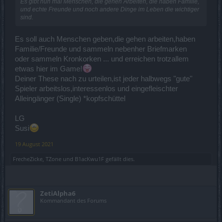
Es gibt nun mal Menschen, die gehen Arbeiten, die haben Familie,
und echte Freunde und noch andere Dinge im Leben die wichtiger
sind.
Es soll auch Menschen geben,die gehen arbeiten,haben
Familie/Freunde und sammeln nebenher Briefmarken
oder sammeln Kronkorken ... und erreichen trotzallem
etwas hier im Game!
Deiner These nach zu urteilen,ist jeder halbwegs "gute"
Spieler arbeitslos,interessenlos und eingefleischter
Alleingänger (Single) *kopfschüttel
LG
Susi
19 August 2021
FrecheZicke
,
TZone
und
B1acKwu1F
gefällt dies.
ZetiAlpha6
Kommandant des Forums