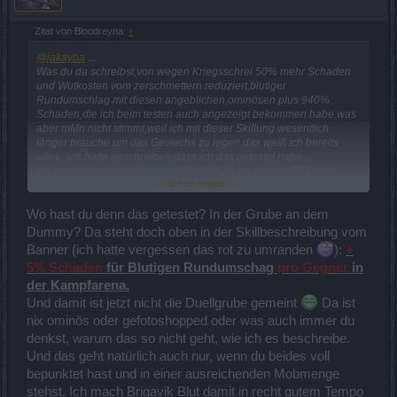
Zitat von Bloodreyna:
↑
@jakayba
...
Was du da schreibst,von wegen Kriegsschrei 50% mehr Schaden
und Wutkosten vom zerschmettern reduziert,blutiger
Rundumschlag mit diesen angeblichen,ominösen plus 940%
Schaden,die ich beim testen auch angezeigt bekommen habe,was
aber mMn nicht stimmt,weil ich mit dieser Skillung wesentlich
länger brauche um das Geviechs zu legen,das weiß ich bereits
alles...ich hatte geschrieben,dass ich das getestet habe...
Ich verstehe auch nicht warum du dich so an meinen 225 Wut
Click to expand...
störst? Dadurch dass ich die habe geht mir nichts anderes
verloren,wo also ist das Problem? Ich bin nicht auf die
Wutkostenreduzierung durch den Kriegsschrei angewiesen,ist
Wo hast du denn das getestet? In der Grube an dem
immer genug da,die ominösen 50% mehr Schaden merke ich auch
Dummy? Da steht doch oben in der Skillbeschreibung vom
nicht gravierend,funktioniert mMn auch nicht richtig...abgesehen
Banner (ich hatte vergessen das rot zu umranden
):
+
davon habe ich für den ohnehin keinen Platz in der netterweise von
5% Schaden
für Blutigen Rundumschag
pro Gegner
in
BP verkleinerten Skilleiste,der schlummert auf dem Tab-Platz...
Cooldown tendiert bei mir auch gegen 0, ich spamme auch so
der Kampfarena.
permanent ZdD,Kopfnuss,Bodenbrecher,Drachenhaut...
Und damit ist jetzt nicht die Duellgrube gemeint
Da ist
Für Krittreffer zum CD senken brauche ich den blutigen
nix ominös oder gefotoshopped oder was auch immer du
Rundumschlag nicht,durch meinen attack speed lande ich die
denkst, warum das so nicht geht, wie ich es beschreibe.
quasi ununterbrochen.
Es ist nun mal so,dass mein char auf diese Spielweise ausgelegt ist
Und das geht natürlich auch nur, wenn du beides voll
und ich diese besser und effektiver finde als deine Variante und sie
bepunktet hast und in einer ausreichenden Mobmenge
mir wesentlich mehr Spaß macht.
stehst. Ich mach Brigavik Blut damit in recht gutem Tempo