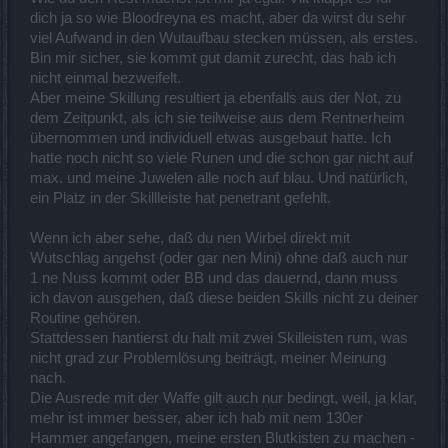
dich ja so wie Bloodreyna es macht, aber da wirst du sehr
viel Aufwand in den Wutaufbau stecken müssen, als erstes.
Bin mir sicher, sie kommt gut damit zurecht, das hab ich
nicht einmal bezweifelt.
Aber meine Skillung resultiert ja ebenfalls aus der Not, zu
dem Zeitpunkt, als ich sie teilweise aus dem Rentnerheim
übernommen und individuell etwas ausgebaut hatte. Ich
hatte noch nicht so viele Runen und die schon gar nicht auf
max. und meine Juwelen alle noch auf blau. Und natürlich,
ein Platz in der Skillleiste hat penetrant gefehlt.
Wenn ich aber sehe, daß du nen Wirbel direkt mit
Wutschlag angehst (oder gar nen Mini) ohne daß auch nur
1 ne Nuss kommt oder BB und das dauernd, dann muss
ich davon ausgehen, daß diese beiden Skills nicht zu deiner
Routine gehören.
Stattdessen hantierst du halt mit zwei Skilleisten rum, was
nicht grad zur Problemlösung beiträgt, meiner Meinung
nach.
Die Ausrede mit der Waffe gilt auch nur bedingt, weil, ja klar,
mehr ist immer besser, aber ich hab mit nem 130er
Hammer angefangen, meine ersten Blutkisten zu machen -