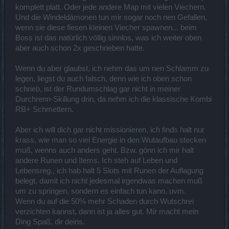
Wenn es bei dir genau andersherum ist,dann ist das ja schön...
komplett platt. Oder jede andere Map mit vielen Viechern.
Aber wie schon einmal gesagt - wir können gerne mal zusammen
laufen,dann sehen wir ja was schneller,besser,effektiver ist.
Und die Windeldämonen tun mir sogar noch nen Gefallen,
wenn sie diese fiesen kleinen Viecher spawnen... beim
Boss ist das natürlich völlig sinnlos, was ich weiter oben
aber auch schon 2x geschrieben hatte.
Wenn du aber glaubst, ich nehm das um nen Schlamm zu
legen, liegst du auch falsch, denn wie ich oben schon
schrieb, ist der Rundumschlag gar nicht in meiner
Durchrenn-Skillung drin, da nehm ich die klassische Kombi
RB+ Schmettern.
Aber ich will dich gar nicht missionieren, ich finds halt nur
krass, wie man so viel Energie in den Wutaufbau stecken
muß, wenns auch anders geht. Bzw. gönn ich mir halt
andere Runen und Items. Ich steh auf Leben und
Lebensreg., ich hab halt 5 Slots mit Runen der Auflagung
belegt, damit ich nicht jedesmal irgendwas machen muß
um zu springen, sondern es einfach tun kann. uvm.
Wenn du auf die 50% mehr Schaden durch Wutschrei
verzichten kannst, dann ist ja alles gut. Mir macht mein
Ding Spaß, dir deins.