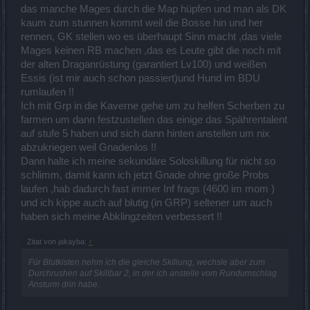
das manche Mages durch die Map hüpfen und man als DK
normalen Gruppenruns nutze.
Für die nutze ich Skillbar 1, die, die ich oben abgebildet habe.
kaum zum stunnen kommt weil die Bosse hin und her
rennen, GK stellen wo es überhaupt Sinn macht ,das viele
Für Blutkisten nehm ich die gleiche Skillung, wechsle aber zum
Mages keinen RB machen ,das es Leute gibt die noch mit
Durchrushen auf Skillbar 2, in der ich anstelle vom Rundumschlag
der alten Draganrüstung (garantiert Lv100) und weißen
Ansturm drin habe. Der hat nicht einen Punkt, ich nehm den
ausschließlich zum schneller vorwärtskommen.
Essis (ist mir auch schon passiert)und Hund im BDU
Meine größte Leistung ist es dann, am Ende, wenn der letzte
rumlaufen !!
Schlamm liegt, auf Skillbar 1 zurückzuswitchen, um den
Ich mit Grp in die Kaverne gehe um zu helfen Scherben zu
Rundumschlag wieder nutzen zu können.
farmen um dann festzustellen das einige das Spährentalent
Die Skillung 1 (+ Skillbar 1) nehme ich auch, wenn ich solo nen
auf stufe 5 haben und sich dann hinten anstellen um nix
Boss mache, war bisher zu faul, mir da was neues auszudenken,
abzukriegen weil Gnadenlos !!
geht auch so.
Dann halte ich meine sekundäre Soloskillung für nicht so
schlimm, damit kann ich jetzt Gnade ohne große Probs
Skillung 2 ist ne Blitzskillung, an der ich noch hier und da ein wenig
feile und die ich für Bossruns in Grp nehme. Die ist nochmal ganz
laufen ,hab dadurch fast immer Inf frags (4600 im mom )
anders auf einer anderen Seite im Skillbaum bepunktet. Für die
und ich kippe auch auf blutig (in GRP) seltener um auch
nehme ich Skillbar 3.
haben sich meine Abklingzeiten verbessert !!
Zitat von jakayba:
↑
Für Blutkisten nehm ich die gleiche Skillung, wechsle aber zum
Durchrushen auf Skillbar 2, in der ich anstelle vom Rundumschlag
Ansturm drin habe.