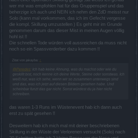
kann ich raushauen, bis der Arzt kommt. Bei ZdD hatte ich einfach
wer mir was empfohlen hat für das Gruppenspiel und das
zu wenige Krittreffer um da ne brauchbare CD-Senkung zu haben.
beherzige ich auch und NEIN ich nehm den ZdD meisst nur
Und: ich finds echt spaßig, die Monster wegfliegen zu sehen
Solo (kann mal vorkommen, das ich im Gefecht vergesse
die kompl. Skillung umzustellen ) Es geht mir im Grunde
Das Ganze auch noch zu einem Bruchteil von den Wutkosten, die
du dir so leistest. Aber, wie du schon selbst sagtest: jeder wie er
genommen darum das dieser Mist in meinen Augen völlig
mag.
hohl ist !!
Die schnellen Tode würden voll aussreichen da muss nicht
noch so ein Spassverderber dazu kommen !!
Ich sagte nicht, daß der ZdD zuwenig Schaden macht, sondern:
Zitat von jakayba:
↑
Das ist ein Unterschied. Und ich will jeden Krittreffer, den ich
kriegen kann, um eben, wie oben erwähnt, fröhlich meine Skills
@Peredes
: Ich hab keine Ahnung, was du machst oder wie du
spammen zu können.
geskillt bist, noch kenne ich deine Werte, Steine oder sonstwas. Ich
weiß nur, was ich sehe, wenn wir so zusammen unterwegs sind
Aber gut, natürlich stimmt das:
und das, was ich jetzt auf diesen Bildern gesehen habe. Und
scheinbar funzt das gar nicht. Sonst würdest du ja hier nicht
Das ist ja das schöne, ich bin tatsächlich auch der Meinung, daß
schreiben.
die DK wohl am meisten Auswahlmöglichkeiten haben, wie sie
spielen wollen, bis auf ein paar für mich elementare
das waren 1-3 Runs im Wüstenevent hab ich dann auch
Pflichtskillungen. (
@Peredes
)
erst zu spät gesehen !!
Warum Kriegsschrei?
Desweitern hab ich mich mal mit deiner beschriebenen
Du siehst echt nur die Wutgenerierung.
Skillung in der Wüste der Verlorenen versucht (Solo) nach
Aber guck mal, bei 10 Punkten auf dem Kriegsschrei hast du das: