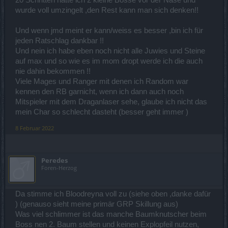
20 Schritten hatte ich 2 kleine Bosse vor der Nase und
wurde voll umzingelt ,den Rest kann man sich denken!!
50% mehr Schaden find ich jetzt nicht so dermaßen Pipifax um zu
Und wenn jmd meint er kann/weiss es besser ,bin ich für
sagen: brauch ich nicht ^^
Außerdem kommt der eurem Anger-Management ja noch
jeden Ratschlag dankbar !!
entgegen, indem er die Wutkosten für Zerschmettern senkt.
Und nein ich habe eben noch nicht alle Juwies und Steine
(Meinem natürlich auch, aber ich brauch keine 225 Wut oder steh
auf max und so wie es im mom dropt werde ich die auch
irgendwann völlig handlungsunfähig in der Gegend rum)
nie dahin bekommen !!
Im Bezug aufs Springen:
Viele Mages und Ranger mit denen ich Random war
5x Rune der Aufladung drin, das Problem ist gelöst ^^ grad beim
kennen den RB garnicht, wenn ich dann auch noch
Kistenfarmen im wahrsten Sinne des Wortes Gold wert.
Mitspieler mit dem Draganlaser sehe, glaube ich nicht das
mein Char so schlecht dasteht (besser geht immer )
@Peredes
: Ich hab keine Ahnung, was du machst oder wie du
8 Februar 2022
geskillt bist, noch kenne ich deine Werte, Steine oder sonstwas. Ich
weiß nur, was ich sehe, wenn wir so zusammen unterwegs sind
und das, was ich jetzt auf diesen Bildern gesehen habe. Und
scheinbar funzt das gar nicht. Sonst würdest du ja hier nicht
Peredes
schreiben.
Foren-Herzog
Zum Thema Skillbars wechseln kann ich nur sagen: manchmal ist
es besser, sich auf das wesentliche zu konzentrieren. Ich
Da stimme ich Bloodreyna voll zu (siehe oben ,danke dafür
persönlich finds sauschwer, mitten im Kampf mal eben zu switchen.
Manch einer kann das wohl, ich gehöre nicht dazu.
) (genauso sieht meine primär GRP Skillung aus)
Was viel schlimmer ist das manche Baumknutscher beim
Ich hab genau drei Skillbars und zwei Skillungen:
Boss nen 2. Baum stellen und keinen Explopfeil nutzen,
Skillung 1 ist meine Standart-Farmskillung, die ich solo und bei