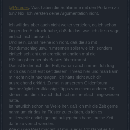
@Peredes
: Was haben die Schlamme mit den Portalen zu
tun? Nix. Ich versteh deine Argumentation nicht.
Ich will das aber auch nicht weiter vertiefen, da ich schon
länger den Eindruck habe, daß du das, was ich dir so sage,
einfach nicht umsetzt.
Und nein, damit meine ich nicht, daß die so mit
Rundumschlag usw. rumrennen sollst wie ich, sondern
einfach schlicht und ergreifend endlich mal die
Rüstungsbrecher als Basics übernimmst.
Das ist leider nicht der Fall, warum auch immer. Ich frag
mich das nicht erst seit diesem Thread hier und man kann
mir echt nicht nachsagen, ich hätts nicht auch dir
ausreichend erklärt. Zumal in unsererm Gildenforum
diesbezüglich erstklassige Tipps von einem anderen DK
stehen, auf die ich auch dich schon mehrfach hingewiesen
hatte.
Ist natürlich schon ne Weile her, daß ich mir die Zeit gerne
nahm um dir das im Flüster zu erklären, da ich es
mittlerweile ehrlich gesagt aufgegeben habe, meine Zeit
dafür zu verschwenden.
Wie du den Rest machst ist mir ja egal. Vllt klappt es für