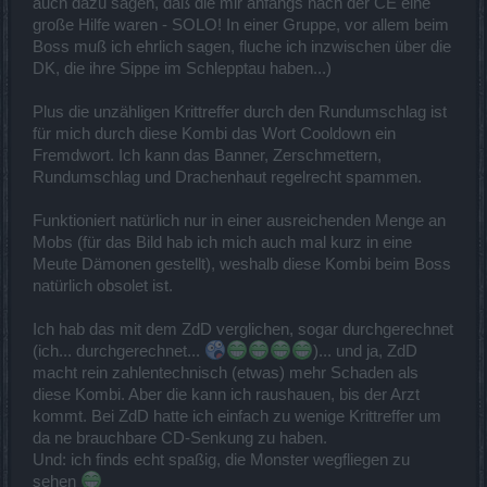
auch dazu sagen, daß die mir anfangs nach der CE eine
große Hilfe waren - SOLO! In einer Gruppe, vor allem beim
Boss muß ich ehrlich sagen, fluche ich inzwischen über die
DK, die ihre Sippe im Schlepptau haben...)
Plus die unzähligen Krittreffer durch den Rundumschlag ist
für mich durch diese Kombi das Wort Cooldown ein
Fremdwort. Ich kann das Banner, Zerschmettern,
Rundumschlag und Drachenhaut regelrecht spammen.
Funktioniert natürlich nur in einer ausreichenden Menge an
Mobs (für das Bild hab ich mich auch mal kurz in eine
Meute Dämonen gestellt), weshalb diese Kombi beim Boss
natürlich obsolet ist.
Ich hab das mit dem ZdD verglichen, sogar durchgerechnet
(ich... durchgerechnet...
)... und ja, ZdD
macht rein zahlentechnisch (etwas) mehr Schaden als
diese Kombi. Aber die kann ich raushauen, bis der Arzt
kommt. Bei ZdD hatte ich einfach zu wenige Krittreffer um
da ne brauchbare CD-Senkung zu haben.
Und: ich finds echt spaßig, die Monster wegfliegen zu
sehen