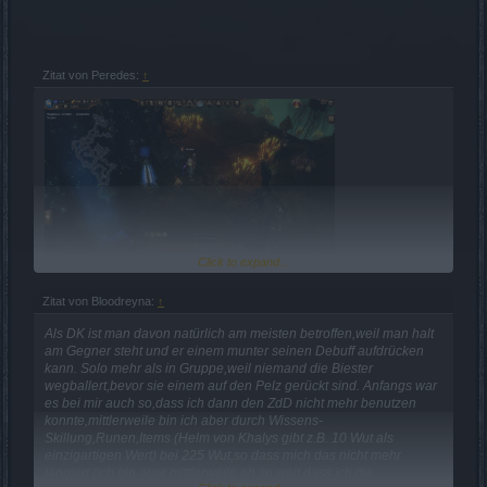
Zitat von Peredes:
↑
Click to expand...
Zitat von Bloodreyna:
↑
Als DK ist man davon natürlich am meisten betroffen,weil man halt
am Gegner steht und er einem munter seinen Debuff aufdrücken
kann. Solo mehr als in Gruppe,weil niemand die Biester
wegballert,bevor sie einem auf den Pelz gerückt sind. Anfangs war
es bei mir auch so,dass ich dann den ZdD nicht mehr benutzen
konnte,mittlerweile bin ich aber durch Wissens-
Skillung,Runen,Items (Helm von Khalys gibt z.B. 10 Wut als
einzigartigen Wert) bei 225 Wut,so dass mich das nicht mehr
Achtet mal auf die Wutpunkte nach dem besiegen eines
tangiert (ich bin aber mittlerweile eh so weit,dass ich die
Lebensraubenden Tod ,das nervt und ist erst weg wenn ich die