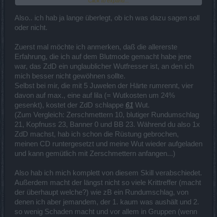
Click to expand...
ranstürmenden Biester mit Kopfnuss und Bodenbrecher empfange
Map neu betrete
und paar mal draufkloppe,so dass die längst tot sind bevor sie mich
Ich war Solo, Gnadenlos drin ist auch auf anderen Maps so damit
"debuffen" können). Du musst halt zusehen,dass du deine
Also.. ich hab ja lange überlegt, ob ich was dazu sagen soll
ist der Zorn des Drachen unbrauchbar !!
Wutpunkte steigerst. 145 ist bisserl wenig,dann kommt es zu dem
oder nicht.
von dir geschilderten Problem.
Ich hoffe,ich konnte etwas Licht ins Dunkle bringen...
Zuerst mal möchte ich anmerken, daß die allererste
Erfahrung, die ich auf dem Blutmode gemacht habe jene
war, das ZdD ein unglaublicher Wutfresser ist, an den ich
mich besser nicht gewöhnen sollte.
Selbst bei mir, die mit 5 Juwelen der Härte rumrennt, vier
davon auf max., eine auf lila (= Wutkosten um 24%
gesenkt), kostet der ZdD schlappe
61
Wut.
(Zum Vergleich: Zerschmettern 10, blutiger Rundumschlag
21, Kopfnuss 23, Banner 0 und BB 23. Während du also 1x
ZdD machst, hab ich schon die Rüstung gebrochen,
meinen CD runtergesetzt und meine Wut wieder aufgeladen
und kann gemütlich mit Zerschmettern anfangen...)
Also hab ich mich komplett von diesem Skill verabschiedet.
Außerdem macht der längst nicht so viele Krittreffer (macht
der überhaupt welche?) wie zB ein Rundumschlag, von
denen ich aber jemandem, der 1. kaum was aushält und 2.
so wenig Schaden macht und vor allem in Gruppen (wenn