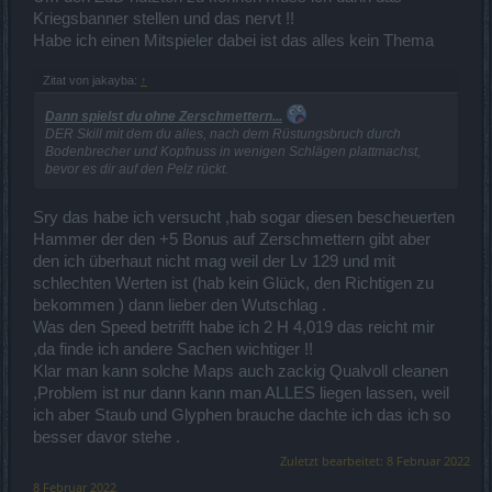
Kriegsbanner stellen und das nervt !!
Habe ich einen Mitspieler dabei ist das alles kein Thema
Zitat von jakayba:
↑
Dann spielst du ohne Zerschmettern
...
DER Skill mit dem du alles, nach dem Rüstungsbruch durch
Bodenbrecher und Kopfnuss in wenigen Schlägen plattmachst,
bevor es dir auf den Pelz rückt.
Sry das habe ich versucht ,hab sogar diesen bescheuerten
Hammer der den +5 Bonus auf Zerschmettern gibt aber
den ich überhaut nicht mag weil der Lv 129 und mit
schlechten Werten ist (hab kein Glück, den Richtigen zu
bekommen ) dann lieber den Wutschlag .
Was den Speed betrifft habe ich 2 H 4,019 das reicht mir
,da finde ich andere Sachen wichtiger !!
Klar man kann solche Maps auch zackig Qualvoll cleanen
,Problem ist nur dann kann man ALLES liegen lassen, weil
ich aber Staub und Glyphen brauche dachte ich das ich so
besser davor stehe .
Zuletzt bearbeitet:
8 Februar 2022
8 Februar 2022