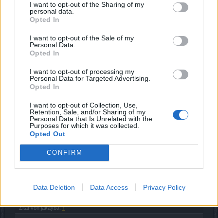
I want to opt-out of the Sharing of my
letzte Schlamm liegt, auf Skillbar 1 zurückzuswitchen, um
personal data.
den Rundumschlag wieder nutzen zu können.
Opted In
Die Skillung 1 (+ Skillbar 1) nehme ich auch, wenn ich solo
I want to opt-out of the Sale of my
Personal Data.
nen Boss mache, war bisher zu faul, mir da was neues
Opted In
auszudenken, geht auch so.
I want to opt-out of processing my
Skillung 2 ist ne Blitzskillung, an der ich noch hier und da
Personal Data for Targeted Advertising.
ein wenig feile und die ich für Bossruns in Grp nehme. Die
Opted In
ist nochmal ganz anders auf einer anderen Seite im
Skillbaum bepunktet. Für die nehme ich Skillbar 3.
I want to opt-out of Collection, Use,
Retention, Sale, and/or Sharing of my
Zuletzt bearbeitet:
8 Februar 2022
Personal Data that Is Unrelated with the
Purposes for which it was collected.
8 Februar 2022
Opted Out
Hylarb
und
KolaKojak
gefällt dies.
CONFIRM
KolaKojak
Foren-Graf
Data Deletion
Data Access
Privacy Policy
Zitat von jakayba:
↑