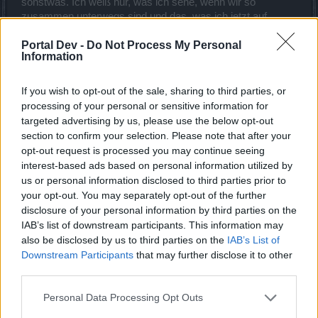
sonstwas. Ich weiß nur, was ich sehe, wenn wir so
zusammen unterwegs sind und das, was ich jetzt auf
diesen Bildern gesehen habe. Und scheinbar funzt das gar
Portal Dev -
nicht. Sonst würdest du ja hier nicht schreiben.
Do Not Process My Personal
Information
Zum Thema Skillbars wechseln kann ich nur sagen:
manchmal ist es besser, sich auf das wesentliche zu
If you wish to opt-out of the sale, sharing to third parties, or
konzentrieren. Ich persönlich finds sauschwer, mitten im
processing of your personal or sensitive information for
Kampf mal eben zu switchen. Manch einer kann das wohl,
targeted advertising by us, please use the below opt-out
ich gehöre nicht dazu.
section to confirm your selection. Please note that after your
opt-out request is processed you may continue seeing
Ich hab genau drei Skillbars und zwei Skillungen:
interest-based ads based on personal information utilized by
Skillung 1 ist meine Standart-Farmskillung, die ich solo und
us or personal information disclosed to third parties prior to
bei normalen Gruppenruns nutze.
your opt-out. You may separately opt-out of the further
Für die nutze ich Skillbar 1, die, die ich oben abgebildet
disclosure of your personal information by third parties on the
habe.
IAB’s list of downstream participants. This information may
also be disclosed by us to third parties on the
IAB’s List of
Für Blutkisten nehm ich die gleiche Skillung, wechsle aber
Downstream Participants
that may further disclose it to other
zum Durchrushen auf Skillbar 2, in der ich anstelle vom
third parties.
Rundumschlag Ansturm drin habe. Der hat nicht einen
Punkt, ich nehm den ausschließlich zum schneller
Personal Data Processing Opt Outs
vorwärtskommen.
Meine größte Leistung ist es dann, am Ende, wenn der