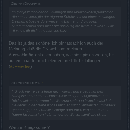
Zitat von Bloodreyna:
↑
es gibt ja verschiedene Skillungen und Möglichkeiten,damit man
die nutzen kann,die der eigenen Spielweise am ehesten zusagen...
Deshalb ist deine Spielweise mit Banner und blutigem
Rundumschlag aber nicht zwangsläufig die beste,nur weil DU dir
diese so für dich ausbaldovert hast...
Das ist ja das schöne, ich bin tatsächlich auch der
Meinung, daß die DK wohl am meisten
Auswahlmöglichkeiten haben, wie sie spielen wollen, bis
auf ein paar für mich elementare Pflichtskillungen.
(
@Peredes
)
Zitat von Bloodreyna:
↑
P.S.: ich meinerseits frage mich warum und wozu man den
Kriegsschrei braucht? Damit spiele ich gar nicht,benutze den
höchst selten mal wenn ich Wut zum springen brauche,weil kein
Geviechs in der Nähe ist,das mich antitscht...ansonsten (mit attack
speed 5,2) paar schnelle Schläge oder eben von einem Viech
hauen lassen,schon hat man genug Wut für sämtliche skills.
Warum Kriegsschrei?