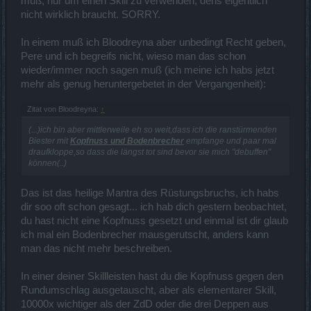
muß, nur um einen Skill zu verwenden, dens eigentlich
nicht wirklich braucht. SORRY.
In einem muß ich Bloodreyna aber unbedingt Recht geben,
Pere und ich begreifs nicht, wieso man das schon
wieder/immer noch sagen muß (ich meine ich habs jetzt
mehr als genug heruntergebetet in der Vergangenheit):
Zitat von Bloodreyna:
↑
(...)ich bin aber mittlerweile eh so weit,dass ich die ranstürmenden
Biester mit
Kopfnuss und Bodenbrecher
empfange und paar mal
draufkloppe,so dass die längst tot sind bevor sie mich "debuffen"
können(..)
Das ist das heilige Mantra des Rüstungsbruchs, ich habs
dir soo oft schon gesagt... ich hab dich gestern beobachtet,
du hast nicht eine Kopfnuss gesetzt und einmal ist dir glaub
ich mal ein Bodenbrecher mausgerutscht, anders kann
man das nicht mehr beschreiben.
In einer deiner Skillleisten hast du die Kopfnuss gegen den
Rundumschlag ausgetauscht, aber als elementarer Skill,
10000x wichtiger als der ZdD oder die drei Deppen aus