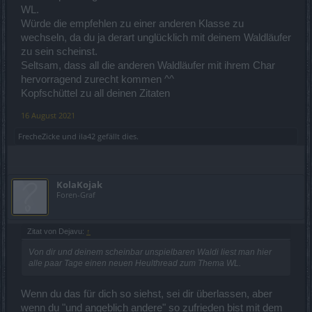
NUR uns Waldis vorbehalten ist, so wie bei den Beherrschungen
WL.
wo man die Skills wechseln MUSS um die entsprechenden Resis
Würde die empfehlen zu einer anderen Klasse zu
zu brechen.
wechseln, da du ja derart unglücklich mit deinem Waldläufer
zu sein scheinst.
Seltsam, dass all die anderen Waldläufer mit ihrem Char
hervorragend zurecht kommen ^^
Ich bin kein "Daumen hoch" oder Likes Sammler, ich will auch nicht
bevorteilt werden, ABER eben noch weniger benachteilig werden.
Kopfschüttel zu all deinen Zitaten
Soviel dazu
@Dejavu
16 August 2021
Beste Grüße
FrecheZicke
und
ila42
gefällt dies.
KolaKojak
Foren-Graf
Zitat von Dejavu:
↑
Von dir und deinem scheinbar unspielbaren Waldi liest man hier
alle paar Tage einen neuen Heulthread zum Thema WL.
Wenn du das für dich so siehst, sei dir überlassen, aber
wenn du "und angeblich andere" so zufrieden bist mit dem