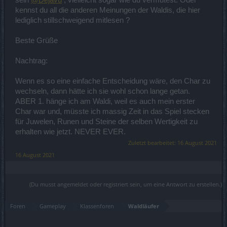
sein
@Dejavu
, vielleicht sogar wie du vermutest. Oder
kennst du all die anderen Meinungen der Waldis, die hier
lediglich stillschweigend mitlesen ?
Beste Grüße
Nachtrag:
Wenn es so eine einfache Entscheidung wäre, den Char zu
wechseln, dann hätte ich sie wohl schon lange getan.
ABER 1. hänge ich am Waldi, weil es auch mein erster
Char war und, müsste ich massig Zeit in das Spiel stecken
für Juwelen, Runen und Steine der selben Wertigkeit zu
erhalten wie jetzt. NEVER EVER.
Zuletzt bearbeitet:
16 August 2021
16 August 2021
(Du musst angemeldet oder registriert sein, um eine Antwort zu erstellen.)
Foren
Gameplay
Klassenforen
Waldläufer