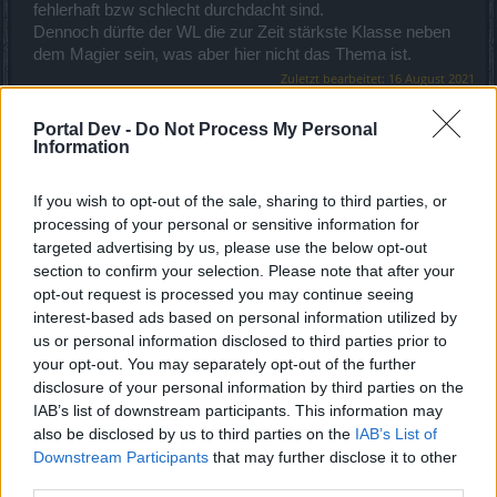
fehlerhaft bzw schlecht durchdacht sind.
Dennoch dürfte der WL die zur Zeit stärkste Klasse neben
dem Magier sein, was aber hier nicht das Thema ist.
Zuletzt bearbeitet:
16 August 2021
16 August 2021
Portal Dev -
Do Not Process My Personal
FrecheZicke
und
ila42
gefällt dies.
Information
If you wish to opt-out of the sale, sharing to third parties, or
KolaKojak
processing of your personal or sensitive information for
Foren-Graf
targeted advertising by us, please use the below opt-out
section to confirm your selection. Please note that after your
Zitat von Dejavu:
↑
opt-out request is processed you may continue seeing
interest-based ads based on personal information utilized by
Kann dein Ansinnen nicht ganz nachvollziehen
us or personal information disclosed to third parties prior to
your opt-out. You may separately opt-out of the further
Ist dein Waldi denn noch dein Main-Char, oder was ist an
disclosure of your personal information by third parties on the
der Betrachtung nicht zu verstehen ?
IAB’s list of downstream participants. This information may
also be disclosed by us to third parties on the
IAB’s List of
Downstream Participants
that may further disclose it to other
third parties.
Zitat von Dejavu:
↑