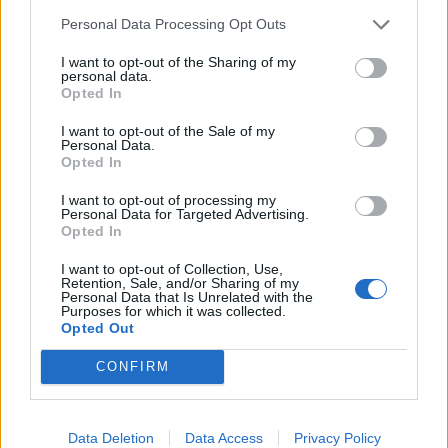
Sei es Donnerblumen - oder Feuerblumenjuwel, beide Juwele
Personal Data Processing Opt Outs
haben eine % Chance
zusätzlichen
Elementarschaden zu
verursachen.
I want to opt-out of the Sharing of my
personal data.
Mit einem gewaltigen Unterschied, man würde auch die
Opted In
entsprechende Resi brechen können und somit "richtigen"
I want to opt-out of the Sale of my
DMG verursachen. Ist übrigens das gleiche Thema wie
Personal Data.
beim Explo, der macht 2 DMG Arten und man kann ihn nie
Opted In
mit MAX-Damage einsetzen.
Würde dies bei anderen Klassen vorkommen, würde ich es
I want to opt-out of processing my
auch da unterstützen. ABER und das ist wieder einmal ein
Personal Data for Targeted Advertising.
Opted In
Punkt der NUR uns Waldis vorbehalten ist, so wie bei den
Beherrschungen wo man die Skills wechseln MUSS um die
I want to opt-out of Collection, Use,
entsprechenden Resis zu brechen.
Retention, Sale, and/or Sharing of my
Personal Data that Is Unrelated with the
Purposes for which it was collected.
Opted Out
Zitat von Dejavu:
↑
CONFIRM
Daher kann ich deine Beschwerde in keinster Weise unterstützen.
Ich bin kein "Daumen hoch" oder Likes Sammler, ich will
Data Deletion
Data Access
Privacy Policy
auch nicht bevorteilt werden, ABER eben noch weniger