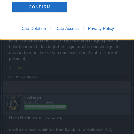
1xDk und 1x Zwerg je Lv 50) auf zu wenden, da mit dem
CONFIRM
was von Euch mit jedem neuen Release kommt, bei mir
der Einduck auf kommt, immer schlechter zu werden.
Data Deletion
Data Access
Privacy Policy
Bin ganz froh das ich mit diesem Eindruck nicht alleine bin.
Schade nur das dies auf Kosten der Spielfreude geht . Dies
ist mit ein Grund das ich ( so wie ich von einigen gelesen
habe) nur noch den täglichen login mache und wenigstens
das Andermant hole. (hab mir leider das 2 Jahre Packet
geleistet)
3 Juli 2016
Raid_81
gefällt dies.
Skelsayu
Board Administrator
Team Drakensang Online
Hallo Helden von Dracania,
danke für euer weiteres Feedback zum Release 167,