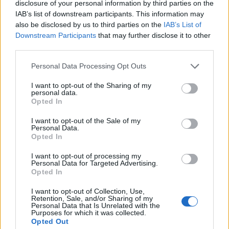
disclosure of your personal information by third parties on the
IAB’s list of downstream participants. This information may
Zitat von Viki:
↑
also be disclosed by us to third parties on the
IAB’s List of
Es geht mir eher darum, dass ich meine Mage über Jahre hinweg
Downstream Participants
that may further disclose it to other
mit viel Geduld, viel Geld und (am allerschlimmsten) mit sehr viel
third parties.
Zeiteinsatz aufgebaut habe. Nur, lohnen sich ausgewogene Build
beim Magier gar nicht mehr, es gibt kaum einen Unterschied ob ich
Personal Data Processing Opt Outs
30% oder 50% Resistenzen, 40% oder 70% Rüstung habe, nach
nem kritischen Treffer bin ich tot. Zwerge habt ihr ja noch mal gut
gepusht, freuen sich die Kleinen, waren sie doch schon davor so
I want to opt-out of the Sharing of my
schwach. Wenn ich mit Kugel spiele und mir so ein DK mit nem
personal data.
Sprumg gut über 4k dmg macht und ich über 70% Rüstung habe,
Opted In
Click to expand...
meine Feuerbälle aber gerade mal ihn streichlen bei seinen 25K
HP, so heißt es entweder auf 2Hand und full dmg gehen um eine
I want to opt-out of the Sale of my
Chance zu haben, dann wird man eben von Ranger oder Zwergen
So wie Viki ihren Eindruck beschreibt, kann ich das aus
Personal Data.
geonehitted.
meiner Sicht voll und ganz bestätigen.
Opted In
i
Habe über 4 Jahre mein Mage ebenfall, mit Geduld, viel
Geld und genauso mit viel Zeit versucht ihn auf ein gutes
I want to opt-out of processing my
Personal Data for Targeted Advertising.
und ausgewogenes Build zu stellen. Als ich es endlich aus
Opted In
meiner Sicht geschafft haben müßte, ( Rüstung 77%,
Resistenzen 45%, mit knapp 12k Leben) war ich trotz top
I want to opt-out of Collection, Use,
Blockwerte mit 1hd (mit 4 königliche) im PvP (Flagge,
Retention, Sale, and/or Sharing of my
Personal Data that Is Unrelated with the
Festung) Kannoenfutter.
Purposes for which it was collected.
Deshalb habe ich mein Bestrebungen aufgeben, weiter Zeit
Opted Out
und Geld weiterhin (auch für meine anderen Chars, davon