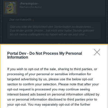
-Peremptor-
Nachwuchs-Autor
Zitat von Kaleun09:
↑
Gibt uns bitte die Möglichkeit den Sortierbutton zu deakivieren....
Das ist der größte Unsinn... hat mich eine halbe Stunde gekostet
bis ich meine craftingitems da haben will wo sie jetzt sind ...
kann ich nur bestätigen, und die Funktion/Hinweis "Neuer
Ausrüstungsgegenstand" endlich mal entfernen bzw. fixen (
Portal Dev -
Do Not Process My Personal
hab es abgestellt,aber poppt immer wieder auf,nervig )
Information
DANKE
If you wish to opt-out of the sale, sharing to third parties, or
mfg
processing of your personal or sensitive information for
3 Juli 2016
targeted advertising by us, please use the below opt-out
section to confirm your selection. Please note that after your
Secour
gefällt dies.
opt-out request is processed you may continue seeing
interest-based ads based on personal information utilized by
us or personal information disclosed to third parties prior to
Darklorder
your opt-out. You may separately opt-out of the further
Forenaufseher