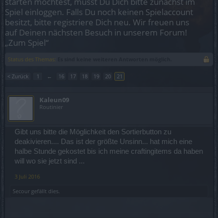
starten möchtest, musst Du Dich bitte zunächst im
Spiel einloggen. Falls Du noch keinen Spielaccount
besitzt, bitte registriere Dich neu. Wir freuen uns
auf Deinen nächsten Besuch in unserem Forum!
„Zum Spiel“
Status des Themas:
Es sind keine weiteren Antworten möglich.
< Zurück
1
←
16
17
18
19
20
21
Kaleun09
Routinier
Gibt uns bitte die Möglichkeit den Sortierbutton zu
deakivieren.... Das ist der größte Unsinn... hat mich eine
halbe Stunde gekostet bis ich meine craftingitems da haben
will wo sie jetzt sind ...
3 Juli 2016
Secour
gefällt dies.