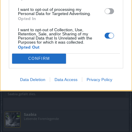
Man dat erinnert mich hier an Weihnachtszeiten wo mein
I want to opt-out of processing my
Junior 5 war.
Personal Data for Targeted Advertising.
Opted In
30 November 2014
I want to opt-out of Collection, Use,
Retention, Sale, and/or Sharing of my
Personal Data that Is Unrelated with the
Bärbelchen
Purposes for which it was collected.
Nachwuchs-Autor
Opted Out
Hi,
CONFIRM
Der Adventskalender ist doch super, auch "Kleinvieh macht
Mist", bei 24 Türchen kommen bestimmt einige
Kleinigkeiten zusammen.
Data Deletion
Data Access
Privacy Policy
5 Dezember 2014
Saabia
gefällt dies.
Saabia
Lebende Forenlegende