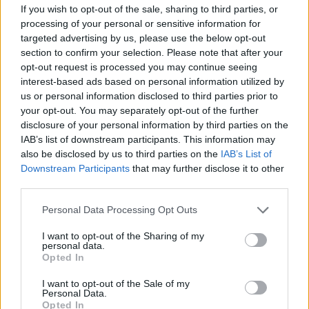
If you wish to opt-out of the sale, sharing to third parties, or
schon lächerlich, sind wir hier bei James Bond, wie wichtig sind die
Click to expand...
Codes denn, wude damit ein Staatsgeheimnis verraten oder der
processing of your personal or sensitive information for
Code zum zünden einer Atombombe bekannt gegeben ?
targeted advertising by us, please use the below opt-out
na du must auch die seite von BP sehn
section to confirm your selection. Please note that after your
Einfach mal locker sehen, ob wir die Codes alle auf einmal
sin und zweck vom kalender is doch das sich dann jeder
einlösen oder nach und nach, ist doch egal, es wird sich doch
opt-out request is processed you may continue seeing
jeden tag einlogt und das is ja nicht gegeben
trotzdem jeder über die Geschenke freuen können, zumindest habe
interest-based ads based on personal information utilized by
ist nun mal bei jeden spiel so was ich auch gut fiende wer
ich noch niemanden über die Sachen schimpfen gehört... !
us or personal information disclosed to third parties prior to
nicht on geht der beckommt nix is beim log in bonus auch
your opt-out. You may separately opt-out of the further
so
disclosure of your personal information by third parties on the
30 November 2014
IAB’s list of downstream participants. This information may
also be disclosed by us to third parties on the
IAB’s List of
Downstream Participants
that may further disclose it to other
Velshroon
third parties.
Foren-Herzog
Personal Data Processing Opt Outs
Hallo allerseits,
I want to opt-out of the Sharing of my
sehe das so wenn BP den Kalender streich würde wäre ich
personal data.
denen nicht böse.
Opted In
Gibt hier viel zu viele Pappnasen, egal wie blöd sich BP in
letzter zeit auch anstellen mag hier gibt es auch solche die
I want to opt-out of the Sale of my
bestens qualifiziert wären für nen Job bei BP .
Personal Data.
Opted In