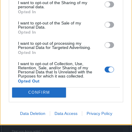
I want to opt-out of the Sharing of my
gemacht? Stand nirgends das dieses Event ein Muss ist.
personal data.
Hätte man auch auslassen können.
Opted In
I want to opt-out of the Sale of my
Zitat von Aqua-apfel:
↑
Personal Data.
Opted In
Sogar mein 5-jähriger Enkel war nicht begeistert er fand es
genauso langweilig, nur auf den Buchstaben H. zu drücken, wenn
I want to opt-out of processing my
der rote Kreis sich leert.
Personal Data for Targeted Advertising.
Opted In
Dann bitte das nächste mal den Schwierigkeitsgrad einige
Stufen nach oben das man etwas Herausforderung hat.
I want to opt-out of Collection, Use,
Retention, Sale, and/or Sharing of my
Auch wenn dann am Ende pro runde nur 3-4 Kisten
Personal Data that Is Unrelated with the
rauskommen.
Purposes for which it was collected.
Du hättest aber ja auch die Arena mit den 35 Kills machen
Opted Out
können. War anspruchsvoller und bestand nicht nur auf H
drücken. Du hast doch die Auswahl gehabt. Selbst auf H
CONFIRM
drücken habe ich mir erspart. Mit richtigen Skill, 1 Hand Set
brauchte man sogar das nicht - war einfach nur rumstehen.
Das Juwel des gefrorenen Herzens hat mich mehr geheilt
Data Deletion
Data Access
Privacy Policy
als ich Schaden genommen habe.
Zitat von Aqua-apfel:
↑