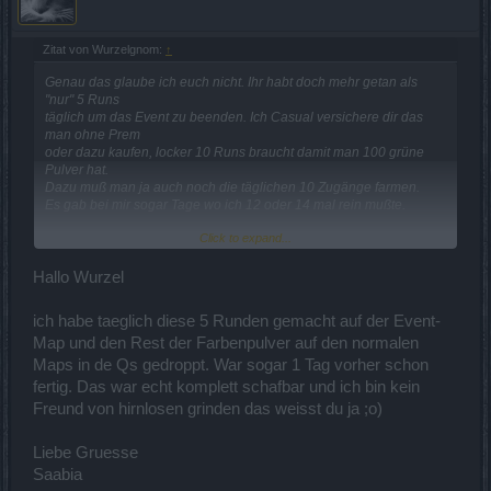
Zitat von Wurzelgnom:
↑
Genau das glaube ich euch nicht. Ihr habt doch mehr getan als
"nur" 5 Runs
täglich um das Event zu beenden. Ich Casual versichere dir das
man ohne Prem
oder dazu kaufen, locker 10 Runs braucht damit man 100 grüne
Pulver hat.
Dazu muß man ja auch noch die täglichen 10 Zugänge farmen.
Es gab bei mir sogar Tage wo ich 12 oder 14 mal rein mußte.
Click to expand...
Daher: sollte es zB 5 Tage + cashie cashie sein, einfach mal dazu
schreiben.
Hallo Wurzel
ich habe taeglich diese 5 Runden gemacht auf der Event-
Map und den Rest der Farbenpulver auf den normalen
Maps in de Qs gedroppt. War sogar 1 Tag vorher schon
fertig. Das war echt komplett schafbar und ich bin kein
Freund von hirnlosen grinden das weisst du ja ;o)
Liebe Gruesse
Saabia