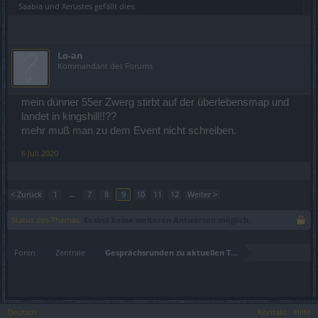
Saabia
und
Xerustes
gefällt dies.
Lo-an
Kommandant des Forums
mein dünner 55er Zwerg stirbt auf der überlebensmap und
landet in kingshill!!??
mehr muß man zu dem Event nicht schreiben.
6 Juli 2020
< Zurück
1
←
7
8
9
10
11
12
Weiter >
Status des Themas:
Es sind keine weiteren Antworten möglich.
Foren
Zentrale
Gesprächsrunden zu aktuellen Themen
Deutsch
Kontakt
Hilfe