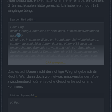
Aber selbst das Paket hätte ich mir eher einsparen können,
Grün nachkaufen hätte gereicht. Ich habe jetzt noch 131
Eingänge übrig.
Zitat von Retired18:
↑
Hallo Pug,
nichts für ungut, aber kann es sein, dass Du mich missverstanden
hast
?
Mir ging es in
keinster Weise um irgendeinen Schwierigkeitsgrad
,
sondern ausschießlich darum, dass ich einem H&S auch ein
entsprechendes Gameplay erwarte und nicht so'n Smartphone-
Zwischendurch-Daddel-Dings. Wenn ein H&S-Gameplay gut und
ausgewogen gemacht ist, schaffen das auch kleine Chars - sonst
hätten wir vielleicht gar nicht irgendwann mit DSO angefangen.
Click to expand...
Und... natürlich verzichte ich nicht auf den Kram, weil er praktisch
hinterhergeschmissen wird. Aber mit Spielspass in der von
mir
hier
Das es auf Dauer nicht der richtige Weg ist gebe ich dir
erwarteten Art und Weise hat das nichts zu tun. Und das habe ich
Recht. War dann doch wohl etwas missverstanden. Aber
hier gesagt!
Und nur als Ergänzung: Ich beginne ohnehin schon, zunehmend
zwischendurch dürfen solche Geschenke schon mal
auf Fehlentwicklungen zu verzichten (z.B. Raketenbauer, Teile
kommen.
beim letzten Dragan...). Mal sehen, wie es sich weiterentwickelt.
Das hier
- war trotz aller "Belohnungen", die man kurzzeitig
Zitat von Aqua-apfel:
↑
abgreifen konnte, jedenfalls nicht der richtige Weg.
Hi Pug,