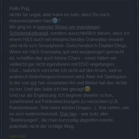
Hallo Pug,
nichts für ungut, aber kann es sein, dass Du mich
missverstanden hast
?
Mir ging es in
keinster Weise um irgendeinen
Schwierigkeitsgrad
, sondern ausschießlich darum, dass ich
einem H&S auch ein entsprechendes Gameplay erwarte
und nicht so'n Smartphone- Zwischendurch-Daddel-Dings.
Wenn ein H&S-Gameplay gut und ausgewogen gemacht
ist, schaffen das auch kleine Chars - sonst hätten wir
vielleicht gar nicht irgendwann mit DSO angefangen.
Und... natürlich verzichte ich nicht auf den Kram, weil er
praktisch hinterhergeschmissen wird. Aber mit Spielspass
in der von
mir
hier erwarteten Art und Weise hat das nichts
zu tun. Und das habe ich hier gesagt!
Und nur als Ergänzung: Ich beginne ohnehin schon,
zunehmend auf Fehlentwicklungen zu verzichten (z.B.
Raketenbauer, Teile beim letzten Dragan...). Mal sehen, wie
es sich weiterentwickelt.
Das hier
- war trotz aller
"Belohnungen", die man kurzzeitig abgreifen konnte,
jedenfalls nicht der richtige Weg.
6 Juli 2020