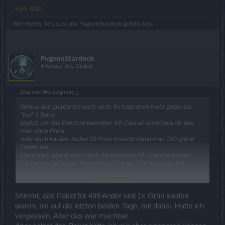
6 Juli 2020
Wernher65
,
Xerustes
und
PugvonStardock
gefällt dies.
PugvonStardock
Allwissendes Orakel
Zitat von Wurzelgnom:
↑
Genau das glaube ich euch nicht. Ihr habt doch mehr getan als
"nur" 5 Runs
täglich um das Event zu beenden. Ich Casual versichere dir das
man ohne Prem
oder dazu kaufen, locker 10 Runs braucht damit man 100 grüne
Pulver hat.
Dazu muß man ja auch noch die täglichen 10 Zugänge farmen.
Es gab bei mir sogar Tage wo ich 12 oder 14 mal rein mußte.
Click to expand...
Daher: sollte es zB 5 Tage + cashie cashie sein, einfach mal dazu
schreiben.
Stimmt, das Paket für 499 Ander und 1x Grün kaufen
waren, bis auf die letzten beiden Tage, mit dabei. Hatte ich
vergessen. Aber das war machbar.