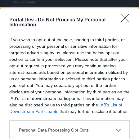
Zitat von Saabia:
↑
Man konnte von Mitternacht bis 2 uhr Morgens schonmal einkaufen
gehn.
Portal Dev -
Do Not Process My Personal
Ab 2 geht dann der neue Tag los.
Information
Darum 2x.;o)
If you wish to opt-out of the sale, sharing to third parties, or
das gleiche gabs mit den gratis tikets ab null uhr 2 und um
processing of your personal or sensitive information for
2 uhr noch mal 2 und selbe mit angelruten
targeted advertising by us, please use the below opt-out
6 Juli 2020
section to confirm your selection. Please note that after your
Xerustes
gefällt dies.
opt-out request is processed you may continue seeing
interest-based ads based on personal information utilized by
us or personal information disclosed to third parties prior to
your opt-out. You may separately opt-out of the further
PugvonStardock
Allwissendes Orakel
disclosure of your personal information by third parties on the
IAB’s list of downstream participants. This information may
also be disclosed by us to third parties on the
IAB’s List of
Zitat von Aqua-apfel:
↑
Downstream Participants
that may further disclose it to other
So verbrachte ich einen gelangweilten Sonntagvormittag in der
third parties.
Arena, der Rest war Mist und die Arena eigentlich auch.
Personal Data Processing Opt Outs
Wenn es so langweilig war, warum hast du es dann