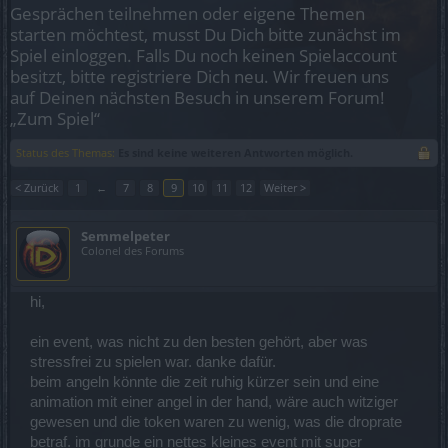
Gesprächen teilnehmen oder eigene Themen
starten möchtest, musst Du Dich bitte zunächst im
Spiel einloggen. Falls Du noch keinen Spielaccount
besitzt, bitte registriere Dich neu. Wir freuen uns
auf Deinen nächsten Besuch in unserem Forum!
„Zum Spiel“
Status des Themas:
Es sind keine weiteren Antworten möglich.
< Zurück
1
←
7
8
9
10
11
12
Weiter >
Semmelpeter
Colonel des Forums
hi,
ein event, was nicht zu den besten gehört, aber was
stressfrei zu spielen war. danke dafür.
beim angeln könnte die zeit ruhig kürzer sein und eine
animation mit einer angel in der hand, wäre auch witziger
gewesen und die token waren zu wenig, was die droprate
betraf. im grunde ein nettes kleines event mit super