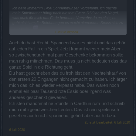
ich hatte immerhin 1450 Sonnenmünzen vorgefarmt. Ich dachte
mein Spielpartner hängt nach diesem Event, DSO an den Nagel,
was auch für mich das Ende bedeutet. Verstehst du es nicht, es
geht nicht um die Belohnungen es macht niemanden Spass sich zu
langweilen.
Click to expand...
Ich hoffe mit dieser neuen Stadt, kommt endlich eine
Levelerweiterung und was Neues, wo ein bischen Kreativität drin
Auch du hast Recht. Spannend war es nicht und das gehört
steckt und der Spass
beim Zocken nicht abhanden kommt so schnell. Es muss etwas
auf jeden Fall in ein Spiel. Jetzt kommt wieder mein Aber -
Spannung darin stecken, ob man es überhaupt packt oder wie es
so zwischendurch mal paar Geschenke bekommen sollte
weiter geht. Einfach nur dumm rumstehen geht so gar nicht, weder
man ruhig mitnehmen. Das muss ja nicht bedeuten das das
in der Arena noch am Angelfass. Von diesem Kistenkeller ganz zu
ganze Spiel in die Richtung geht.
schweigen und auf die Fießlinge warten, war auch nicht toll.
Vielleicht mal wieder so was unberechenbares wie die Giftwichtel,
Du hast geschrieben das du froh bist den Nachteinkauf von
anfangs in den Tiefen des Todes oder ein bissl jump and run,
den ersten 20 Eingängen nicht gemacht zu haben. Ich ärger
kleine Rätsel oder ähnliches, das verstehe ich unter minis etwas
mich das ich es wieder verpasst habe. Das wären noch
was, nicht sofort zu lösen ist.
einmal ein paar Tausend rote Essis oder irgend was
anderes geschenkt gewesen.
Ich steh manchmal ne Stunde in Cardhun rum und schreib
mich mit irgend welchen Leuten. Das ist rein spielerisch
gesehen auch nicht spannend, gehört aber auch dazu.
Zuletzt bearbeitet:
6 Juli 2020
6 Juli 2020