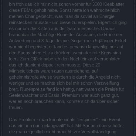
bin froh das ich mir nicht schon vorher für 3000 Kleeblätter
diese FBMs geholt habe. Sonst hätte ich wahrscheinlich
meinen Char gelöscht, was man da soviel an Energie
reinstecken musste - um diese zu erspielen. Eigentlich ging
es nur um die Kisten aus der Sammlertasche. Daraus
brauchbar die Mächtige Rune der Ausdauer, die Rune der
Aufwertung und 3 Tage deluxe. Sogar mein 5-jähriger Enkel
war nicht begeistert er fand es genauso langweilig, nur auf
den Buchstaben H. zu drücken, wenn der rote Kreis sich
leert. Zum Glück habe ich den Nachteinkauf verschlafen,
das ich da nicht doppelt rein musste. Diese 20
Minispieltickets waren auch ausreichend, auf
geheimnisvolle Weise wurden sie durch die Angelei nicht
weniger und es machte sich bei mir schon Verzweiflung
breit. Runenpreise fand ich heftig, nett waren die Preise für
Seelenwächter und Essis. Premium war auch ganz gut,
wer es noch brauchen kann, konnte sich darüber sicher
freuen.
Das Problem - man konnte nichts "erspielen" - ein Event
das einfach nur "gelangweilt" hat. Mit Sachen überschüttet
die man eigentlich nicht braucht, zur Vervollständigung