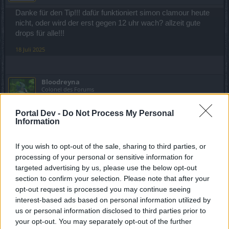
Danke für den Tip!!! dafür funktioniert simon clamour heute
nicht, oder wird der erst gegen 12 uhr wach? allzeit gute
drops für alle!!!
18 Juli 2025
Bloodreyna
Colonel des Forums
Portal Dev -
Do Not Process My Personal
Zitat von frosch1:
↑
Information
dafür funktioniert simon clamour heute nicht, oder wird der erst
gegen 12 uhr wach?
If you wish to opt-out of the sale, sharing to third parties, or
processing of your personal or sensitive information for
Noch mal zur Erklärung: der wird erst wach wenn du was
targeted advertising by us, please use the below opt-out
gekauft oder nen Bonuscode benutzt hast und die tägliche
section to confirm your selection. Please note that after your
Belohnung zum 2.mal abgeholt hast. Gratis gibbet nix.
opt-out request is processed you may continue seeing
18 Juli 2025
interest-based ads based on personal information utilized by
us or personal information disclosed to third parties prior to
Blume79
,
jordywinchester
und
mcdoc
gefällt dies.
your opt-out. You may separately opt-out of the further