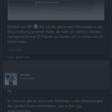
Click to expand...
Brilliant von BP
Als ich die glitzernden Kleeblätter in der
Beschreibung gesehen habe, da habe ich wirklich darüber
nachgedacht mal 10 Pakete zu kaufen um zu sehen ob ich
Glück habe...
Edit:
Und bei der Gelegenheit sehe ich gerade, das der Andermant
17 Juli 2025
Preis für das Jagdring-Paket mal eben verdreifacht wurde.
Ja das klappt ja gut bei BP.
mcdoc
gefällt dies.
mcdoc
Forenfreak
Hi,
im Discord gibt es noch eine Meldung zu den Belohnungen
des großen Fortschrittsbalken, wie schon
hier
angesprochen.