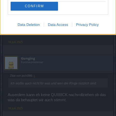
CONFIRM
jochi386
Freiherr des Forums
Data Deletion
Data Access
Privacy Policy
Ich wüßte auch nicht für was und wen die Ringe nützlich
sind.
18 Juli 2025
Gunging
Forenkommissar
Zitat von jochi386:
↑
Ich wüßte auch nicht für was und wen die Ringe nützlich sind.
Auserdem kann eh keine QUIIIIICK nachvollziehen ob das
was da behauptet wir auch stimmt.
18 Juli 2025