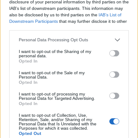
disclosure of your personal information by third parties on the
IAB’s list of downstream participants. This information may
Hacketäuer
also be disclosed by us to third parties on the
IAB’s List of
Forenanwärter
Downstream Participants
that may further disclose it to other
third parties.
Braucht man die Ringe "unbedingt"? Oder sind die eher
was für Sammler/für eine bestimmte Klasse sinnvoller als
Personal Data Processing Opt Outs
für andere?
I want to opt-out of the Sharing of my
18 Juli 2025
personal data.
Opted In
I want to opt-out of the Sale of my
Thorgal12
Personal Data.
Meister eines Forums
Opted In
I want to opt-out of processing my
Zitat von Hacketäuer:
↑
Personal Data for Targeted Advertising.
Opted In
Braucht man die Ringe "unbedingt"? Oder sind die eher was für
Sammler/für eine bestimmte Klasse sinnvoller als für andere?
I want to opt-out of Collection, Use,
Retention, Sale, and/or Sharing of my
Mir scheint dass die Ringe vollkommen nutzlos sind.
Personal Data that Is Unrelated with the
Purposes for which it was collected.
18 Juli 2025
Opted Out