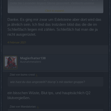
(oder bei Levander liegen) Steine gesockelt. Vielleicht unreine
Steine als Platzhalter? Diese zählen mit, auch wenn sie nicht im
Click to expand...
Tooltipp angezeigt werden.
Wenn du z.B. 29 Onyxe in deinen ausgerüsteten Setteilen hast, und
Danke. Es ging mir zwar um Edelsteine aber dort wird das
zusätzlich noch einen Onyx in einem Gegenstand, der in deinem
ja ähnlich sein. Ich find das trotzdem blöd das die die im
Inventar liegt, dann steht im Tooltipp trotzdem 29/30 Onyxe. Obwohl
Schließfach liegen mit zählen. Schließlich hat man die ja
du bereits insgesamt 30 gesockelt hast. Deswegen fliegen dann
nicht ausgerüstet.
die überzähligen Steine aus deinen
angelegten
Items raus. - Auch
wenn im Tooltipp steht, dass du in deinen ausgerüsteten
4 Februar 2021
Gegenständen nur 29 /30 Steinen gesockelt hast. - Du hast dann
trotzdem 30 Steine drin, weil die Steine in den Items im Inventar
trotzdem zählen... obwohl diese nicht im Tooltipp angezeigt
werden.
Magierhater138
Ausnahmetalent
Edit: Damit der Beitrag nicht gelöscht wird... Die CE finde ich
erträglich.
Zitat von bums-creol:
↑
wie hast du das angestellt? blut tp´s mit starker gruppe?
ein bisschen Wüste, Blut tps, und hauptsächlich Q2
blutvergießen.
Zitat von MandaIorian:
↑