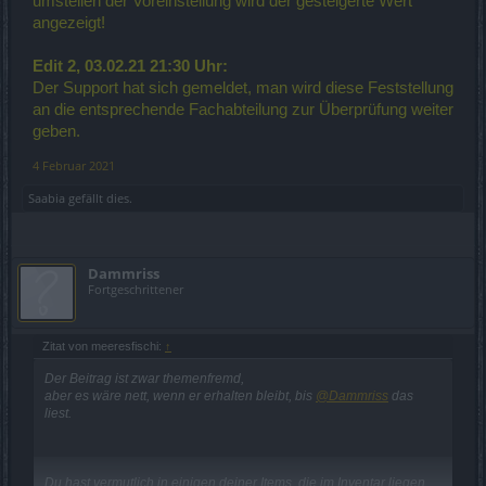
umstellen der Voreinstellung wird der gesteigerte Wert
angezeigt!
Edit 2, 03.02.21 21:30 Uhr:
Der Support hat sich gemeldet, man wird diese Feststellung
an die entsprechende Fachabteilung zur Überprüfung weiter
geben.
4 Februar 2021
Saabia
gefällt dies.
Dammriss
Fortgeschrittener
Zitat von meeresfischi:
↑
Der Beitrag ist zwar themenfremd,
aber es wäre nett, wenn er erhalten bleibt, bis
@Dammriss
das
liest.
Du hast vermutlich in einigen deiner Items, die im Inventar liegen,