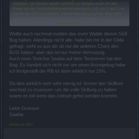
reduziert. Um diesen wieder auf 60% zu bringen muss ich den
Reiter bei der Voreinstellung einmal wechseln, z.B. von 1 auf 2 um
wieder die 60% zu erhalten. Das funktioniert ja auf der Map nicht
weil nach dem Wechsel 5 Mintuten CD vorhanden sind. Das
Click to expand...
bedeutet, dass ich immer mit einer für mich falschen Voreinstellung
die Karte betreten muss, um dann auf die richtige Voreinstellung zu
wechseln (dadurch kein CD), damit ich wieder die 60%
Wollte auch nochmal melden das mehr Waldis diesen Skill
Rüstunsbrecher habe. Das nervt unheimlich.
Bug haben. Allerdings nicht alle- habe bei mir in der Gilde
Beobachtet das mal, dem Support habe ich ein Video dazu
gefragt- sieht so aus als ob nur die aelteren Chars den
gesendet, bei einer Antwort (wenn denn was fundiertes dazu
BUG haben- aber das ist nur meine Vermutung.
geantwortet wird) berichte ich wieder.
Auch mein Testchar Saabia auf dem Testserver hat den
Edit 1, 31.01.21 19:00 Uhr:
Bug. Es handelt sich nicht nur um einen Anzeigebug habe
Die Lebenspunkte vom geskillten Baum (200% mehr) wirken nach
ich festgestellt der RB ist dann wirklich nur 15%.
dem Mapwechsel auch nicht, erst nach umstellen der
Voreinstellung wird der gesteigerte Wert angezeigt!
Da dies wirklich sehr sehr nervig ist -immer den Skilltree
Edit 2, 03.02.21 21:30 Uhr:
wechsel zu muessen- um die volle Skillung zu haben
Der Support hat sich gemeldet, man wird diese Feststellung an die
waere es toll wenn das zeitnah gefixt werden koennte.
entsprechende Fachabteilung zur Überprüfung weiter geben.
Liebe Gruesse
Saabia
4 Februar 2021