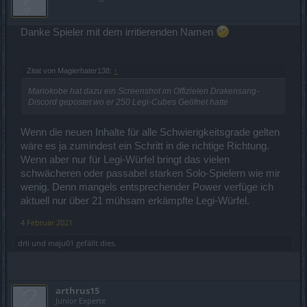
Das sind nur die Sachen die
mir
aktuell am wichtigsten sind.
Baustellen gibt es mehr.
Danke Spieler mit dem irritierenden Namen
Wunsch:
Bitte wieder mehr Solo-Uniques (nicht Menge sondern Variabilität
sind gemeint) auf den Maps droppen lassen, denn Bosse sind für
Solos auf den benötigten Schwierigkeitsgraden nicht machbar.
Zitat von Magierhater138:
↑
Aber auch so fand die Zeiten schön wo in jedem Gebiet bestimmte
Mariokobe hat dazu ein Screenshot im Offizielen Drakensang-
Solo-Uniques droppen konnten. Beispiele: Legende (Waffe), Irrlicht
Discord gepostet wo er 250 Legi-Cubes Geöfnet hatte
(Ring) usw.
Grundsätzlich: Kloppt euren Erziehungsauftrag gegenüber Solo-
Wenn die neuen Inhalte für alle Schwierigkeitsgrade gelten
Spielern in die Tonne. Wir sind Kunden, keine Schüler,
wäre es ja zumindest ein Schritt in die richtige Richtung.
insbesondere keine Schüler mit Schulpflicht, und schon gar nicht
Wenn aber nur für Legi-Würfel bringt das vielen
gegenüber einer bestimmten Schule.
schwächeren oder passabel starken Solo-Spielern wie mir
wenig. Denn mangels entsprechender Power verfüge ich
aktuell nur über 21 mühsam erkämpfte Legi-Würfel.
4 Februar 2021
drli
und
maju01
gefällt dies.
arthrus15
Junior Experte