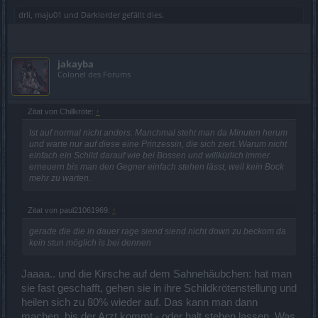
drli
,
maju01
und
Darklorder
gefällt dies.
jakayba
Colonel des Forums
Zitat von Chillkröte:
↑
Ist auf normal nicht anders. Manchmal steht man da Minuten herum
und warte nur auf diese eine Prinzessin, die sich ziert. Warum nicht
einfach ein Schild darauf wie bei Bossen und willkürlich immer
erneuern bis man den Gegner einfach stehen lässt, weil kein Bock
mehr zu warten.
Zitat von paul21061969:
↑
gerade die die in dauer rage siend siend nicht down zu beckom da
kein stun möglich is bei dennen
Jaaaa.. und die Kirsche auf dem Sahnehäubchen: hat man
sie fast geschafft, gehen sie in ihre Schildkrötenstellung und
heilen sich zu 80% wieder auf. Das kann man dann
machen, bis der Arzt kommt - oder halt stehen lassen. Was