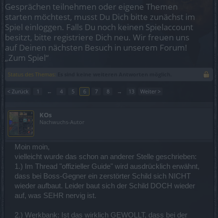
Gesprächen teilnehmen oder eigene Themen
starten möchtest, musst Du Dich bitte zunächst im
Spiel einloggen. Falls Du noch keinen Spielaccount
besitzt, bitte registriere Dich neu. Wir freuen uns
auf Deinen nächsten Besuch in unserem Forum!
„Zum Spiel“
Status des Themas:
Es sind keine weiteren Antworten möglich.
< Zurück
1
←
4
5
6
7
8
→
13
Weiter >
KOs
Nachwuchs-Autor
Moin moin,
vielleicht wurde das schon an anderer Stelle geschrieben:
1.) Im Thread "offizieller Guide" wird ausdrücklich erwähnt,
dass bei Boss-Gegner ein zerstörter Schild sich NICHT
wieder aufbaut. Leider baut sich der Schild DOCH wieder
auf, was SEHR nervig ist.
2.) Werkbank: Ist das wirklich GEWOLLT, dass bei der