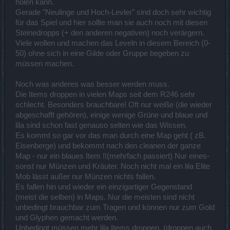
holen kann.
Gerade "Neulinge und Hoch-Levler" sind doch sehr wichtig
für das Spiel und hier sollte man sie auch noch mit diesen
Steinedropps (+ den anderen negativen) noch verärgern.
Viele wollen und machen das Leveln in diesem Bereich (0-
50) ohne sich in eine Gilde oder Gruppe begeben zu
müssen machen.
Noch was anderes was besser werden muss.
Die Items droppen in vielen Maps seit dem R246 sehr
schlecht. Besonders brauchbare! Oft nur weiße (die wieder
abgeschafft gehören), einige wenige Grüne und blaue und
lila sind schon fast genauso selten wie das Wissen.
Es kommt so gar vor das man durch eine Map geht ( zB.
Eisenberge) und bekommt nach den cleanen der ganze
Map - nur ein blaues Item !!(mehrfach passiert) Nur eines-
sonst nur Münzen und Kräuter. Noch nicht mal ein lila Elite
Mob lässt außer nur Münzen nichts fallen.
Es fallen hin und wieder ein einzigartiger Gegenstand
(meist die selben) in Maps. Nur die meisten sind nicht
unbedingt brauchbar zum Tragen und können nur zum Gold
und Glyphen gemacht werden.
Unbedingt müssen mehr lila Items droppen. (droppen auch