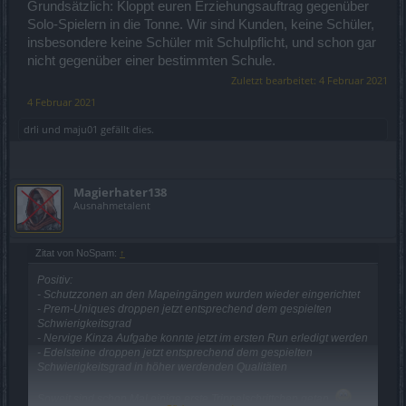
Grundsätzlich: Kloppt euren Erziehungsauftrag gegenüber
Solo-Spielern in die Tonne. Wir sind Kunden, keine Schüler,
insbesondere keine Schüler mit Schulpflicht, und schon gar
nicht gegenüber einer bestimmten Schule.
Zuletzt bearbeitet:
4 Februar 2021
4 Februar 2021
drli
und
maju01
gefällt dies.
Magierhater138
Ausnahmetalent
Zitat von NoSpam:
↑
Positiv:
- Schutzzonen an den Mapeingängen wurden wieder eingerichtet
- Prem-Uniques droppen jetzt entsprechend dem gespielten
Schwierigkeitsgrad
- Nervige Kinza Aufgabe konnte jetzt im ersten Run erledigt werden
- Edelsteine droppen jetzt entsprechend dem gespielten
Schwierigkeitsgrad in höher werdenden Qualitäten
Soweit sind schon Mal einige erste Trippelschrittchen getan.