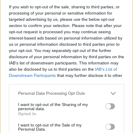
If you wish to opt-out of the sale, sharing to third parties, or
NoSpam
Foren-Herzog
processing of your personal or sensitive information for
targeted advertising by us, please use the below opt-out
section to confirm your selection. Please note that after your
Positiv:
opt-out request is processed you may continue seeing
- Schutzzonen an den Mapeingängen wurden wieder
interest-based ads based on personal information utilized by
eingerichtet
us or personal information disclosed to third parties prior to
- Prem-Uniques droppen jetzt entsprechend dem gespielten
your opt-out. You may separately opt-out of the further
Schwierigkeitsgrad
disclosure of your personal information by third parties on the
- Nervige Kinza Aufgabe konnte jetzt im ersten Run erledigt
werden
IAB’s list of downstream participants. This information may
- Edelsteine droppen jetzt entsprechend dem gespielten
also be disclosed by us to third parties on the
IAB’s List of
Schwierigkeitsgrad in höher werdenden Qualitäten
Downstream Participants
that may further disclose it to other
third parties.
Soweit sind schon Mal einige erste Trippelschrittchen
getan.
Personal Data Processing Opt Outs
Aber.....
I want to opt-out of the Sharing of my
personal data.
Unbedingt schnell ändern/verbessern:
Opted In
- Erhöhung der Wissensdrops und das nicht nur bei Bossen
die viele Spieler Solo sowieso nicht legen können. Überlegt
I want to opt-out of the Sale of my
Mal: Wie viele Altspieler werden unter den aktuellen
Personal Data.