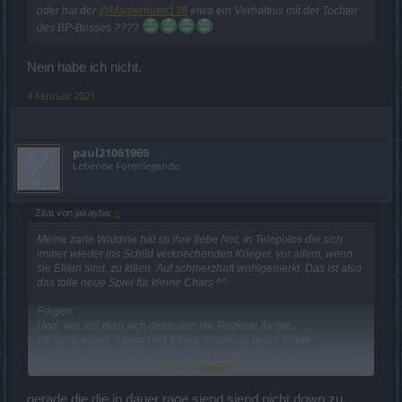
oder hat der
@Magierhater138
etwa ein Verhältnis mit der Tochter
des BP-Bosses ????
Nein habe ich nicht.
4 Februar 2021
paul21061969
Lebende Forenlegende
Zitat von jakayba:
↑
Meine zarte Waldine hat so ihre liebe Not, in Telepolos die sich
immer wieder ins Schild verkriechenden Krieger, vor allem, wenn
sie Eliten sind, zu killen. Auf schmerzhaft wohlgemerkt. Das ist also
das tolle neue Spiel für kleine Chars ^^
Fragen:
Und: wie soll man sich denn jetzt die Rezepte für die
verschiedenen Tränke und Elixire erfarmen, wenn es die
Zutatenquests nicht mehr gibt? Und wie soll man die Tagesquest
Click to expand...
"sammle x Elixire" fertigmachen? Ich hab keine Ahnung, wo die
droppen sollen.
gerade die die in dauer rage siend siend nicht down zu