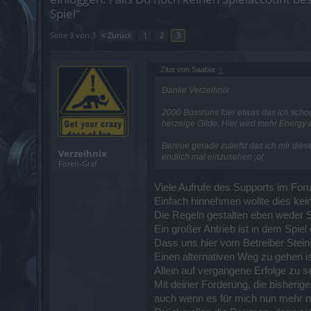
Spiel“
Seite 3 von 3
< Zurück
1
2
3
Zitat von Saabia:
↑
Danke Verzeihnix
2000 Bossruns fuer etwas das ich schon
herzeige Gilde. Hier wird mehr Energy
Bereue gerade zutiefst das ich mir die
Verzeihnix
endlich mal einzusehen ;o(
Foren-Graf
Viele Aufrufe des Supports im Forum
Einfach hinnehmen wollte dies kein
Die Regeln gestalten eben weder S
Ein großer Antrieb ist in dem Spiel
Dass uns hier vom Betreiber Stein
Einen alternativen Weg zu gehen is
Allein auf vergangene Erfolge zu 
Mit deiner Forderung, die bisherig
auch wenn es für mich nun mehr nic