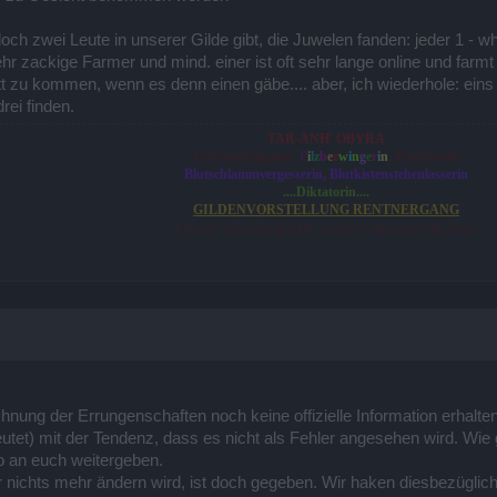
ch zwei Leute in unserer Gilde gibt, die Juwelen fanden: jeder 1 - w
r zackige Farmer und mind. einer ist oft sehr lange online und farm
t zu kommen, wenn es denn einen gäbe.... aber, ich wiederhole: eins (
rei finden.
TAR-ANH' OBYRA
P
Drachenkriegerin,
i
l
z
b
e
z
w
i
n
g
e
r
i
n
, Prachtweib
Blutschlammvergesserin, Blutkistenstehenlasserin
....Diktatorin....
GILDENVORSTELLUNG RENTNERGANG
....I haven't asked for that job, so don't bother me with duties....
ung der Errungenschaften noch keine offizielle Information erhalten
utet) mit der Tendenz, dass es nicht als Fehler angesehen wird. Wie
 an euch weitergeben.
 nichts mehr ändern wird, ist doch gegeben. Wir haken diesbezüglich