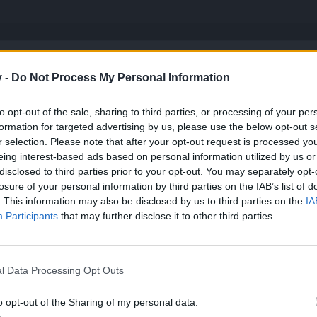
v -
Do Not Process My Personal Information
n release 250 gelesen habe sollen demnächst neue juwelen kommen d
to opt-out of the sale, sharing to third parties, or processing of your per
formation for targeted advertising by us, please use the below opt-out s
r selection. Please note that after your opt-out request is processed y
eing interest-based ads based on personal information utilized by us or
disclosed to third parties prior to your opt-out. You may separately opt-
losure of your personal information by third parties on the IAB’s list of
. This information may also be disclosed by us to third parties on the
IA
Participants
that may further disclose it to other third parties.
 wie vor , den Char voranzubringen.
l Data Processing Opt Outs
b,tausende von runs zu machen,um eine Errungenschaft zu kriegen,du
o opt-out of the Sharing of my personal data.
r nicht mehr so groß!