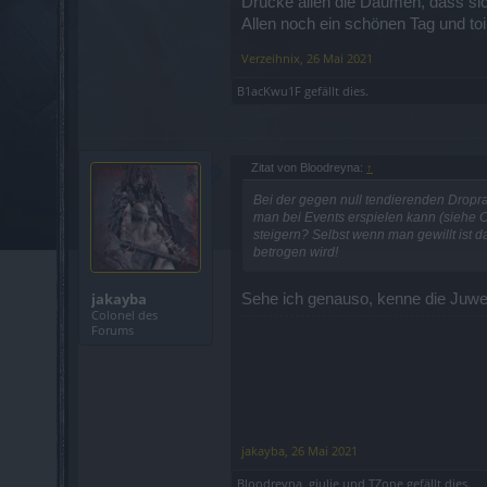
Drücke allen die Daumen, dass sic
Allen noch ein schönen Tag und toi t
Verzeihnix
,
26 Mai 2021
B1acKwu1F
gefällt dies.
Zitat von Bloodreyna:
↑
Bei der gegen null tendierenden Dropr
man bei Events erspielen kann (siehe 
steigern? Selbst wenn man gewillt ist d
betrogen wird!
jakayba
Sehe ich genauso, kenne die Juwe
Colonel des
Forums
jakayba
,
26 Mai 2021
Bloodreyna
,
giulie
und
TZone
gefällt dies.