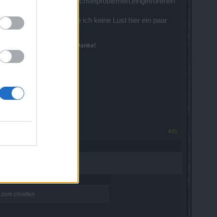
Latenzen,Laggs,Bugs,Mapwechselproblemen,eingefrorenen
w. und zum anderen habe ich keine Lust hier ein paar
nktioniert eh nicht...)!
Danke!
#45
 zum chraften