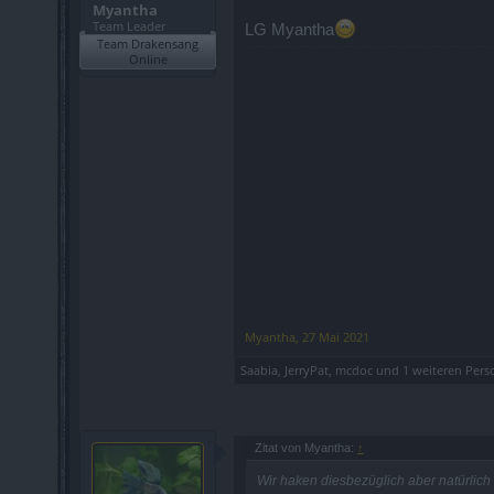
Myantha
Team Leader
LG Myantha
Team Drakensang
Online
Myantha
,
27 Mai 2021
Saabia
,
JerryPat
,
mcdoc
und
1 weiteren Pers
Zitat von Myantha:
↑
Wir haken diesbezüglich aber natürlich