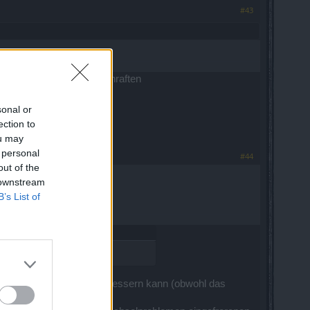
#43
ann habter welche zum chraften
sonal or
ection to
ou may
 personal
#44
out of the
 downstream
B’s List of
rch die ich mich dann verbessern kann (obwohl das