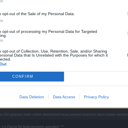
se unspielbaren Spiel reden,mit den ganzen Nettigkeiten wie hohe 
In
ania,sondern habe ein richtiges Leben mit Arbeit,Familie,Freunden us
o opt-out of the Sale of my Personal Data.
 mal gar nicht um alles doppelt zu machen!
In
er gerne eine andere haben...versucht aber bitte nicht mir eure aufzuzwingen (fu
to opt-out of processing my Personal Data for Targeted
ing.
In
o opt-out of Collection, Use, Retention, Sale, and/or Sharing
ersonal Data that Is Unrelated with the Purposes for which it
lected.
Out
Wonkru!
mpf ist noch nicht vorbei!)
CONFIRM
Data Deletion
Data Access
Privacy Policy
ease 250 gelesen habe sollen demnächst neue juwelen kommen dann habter welche
he zu Gesicht bekommen werden ^^