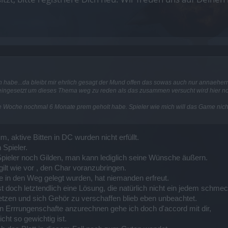
 habe...da bleibt mir ehrlich gesagt der Mund offen das sowas auch nur annaeher
 eingesetzt um dieses Thema weg zu reden als das zusammen versucht wird hier n
se Woche nochmal 6 Monate prem geholt habe. Spieler wie mich will das Game nicht
, aktive Bitten in DC wurden nicht erfüllt.
 Spieler.
pieler noch Gilden, man kann lediglich seine Wünsche äußern.
 gilt wie vor , den Char voranzubringen.
e in den Weg gelegt wurden, hat niemanden erfreut.
t doch letztendlich eine Lösung, die natürlich nicht ein jedem schmec
setzen und sich Gehör zu verschaffen blieb eben unbeachtet.
en Errrungenschafte anzurechnen gehe ich doch d'accord mit dir,
ht so gewichtig ist.