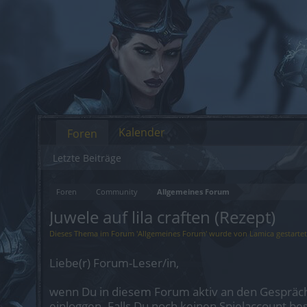
Kalender
Foren
Letzte Beiträge
Foren
Community
Allgemeines Forum
Juwele auf lila craften (Rezept)
Dieses Thema im Forum '
Allgemeines Forum
' wurde von
Lamica
gestarte
Liebe(r) Forum-Leser/in,
wenn Du in diesem Forum aktiv an den Gespräch
einloggen. Falls Du noch keinen Spielaccount be