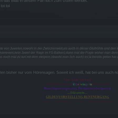
h das Blatt in diesem Fall noch zum Guten wendet.
oi toi
ate von Juwelen,sowohl in der Zwischenwelt,als auch in dieser Gluthöhle und de
Osterevent,kein Juwel der Rage im FS-Balken),dann mal die Frage woher man den
as noch mal zu tun mit dem steigern,obwohl man (ich auch) es ja bereits getan hat 
len bisher nur vom Hörensagen. Soweit ich weiß, hat bei uns auch n
TAR-ANH' OBYRA
P
Drachenkriegerin,
i
l
z
b
e
z
w
i
n
g
e
r
i
n
, Prachtweib
Blutschlammvergesserin, Blutkistenstehenlasserin
....Diktatorin....
GILDENVORSTELLUNG RENTNERGANG
....I haven't asked for that job, so don't bother me with duties....