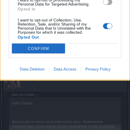
I want to opt-out of processing my
angezeigt zu werden. Ob das nun lediglich bei mir so ist
Personal Data for Targeted Advertising.
oder bei euch ebenfalls, müsstet ihr mir hier dann
Opted In
rückmelden.
I want to opt-out of Collection, Use,
Retention, Sale, and/or Sharing of my
Personal Data that Is Unrelated with the
Mit freundlichen Grüßen,
Purposes for which it was collected.
Opted Out
Cosopt
23 Januar 2020
CONFIRM
Saabia
gefällt dies.
Data Deletion
Data Access
Privacy Policy
z-Feronia-z
Forenhalbgott
Zitat von cosopt:
↑
Hallo Saabia,
Bislang gibt es keine neue Information dazu. Stellenweise
scheinen aber schon wieder einige Avatarbilder richtig angezeigt