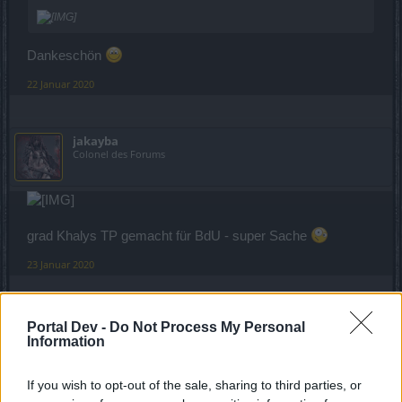
Dankeschön
22 Januar 2020
jakayba
Colonel des Forums
grad Khalys TP gemacht für BdU - super Sache
23 Januar 2020
ChantillyRose
Portal Dev -
Do Not Process My Personal
Forenaufseher
Information
Zitat von jakayba:
↑
If you wish to opt-out of the sale, sharing to third parties, or