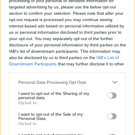
processing of your personal or sensitive information for
targeted advertising by us, please use the below opt-out
grad Khalys TP gemacht für BdU - super Sache
section to confirm your selection. Please note that after your
opt-out request is processed you may continue seeing
Tja, wäre schön, wenn der Betreiber dahingehend mal aus
interest-based ads based on personal information utilized by
den Puschen käme
us or personal information disclosed to third parties prior to
your opt-out. You may separately opt-out of the further
23 Januar 2020
disclosure of your personal information by third parties on the
IAB’s list of downstream participants. This information may
also be disclosed by us to third parties on the
IAB’s List of
cosopt
Downstream Participants
that may further disclose it to other
Board Administrator
Team Drakensang Online
third parties.
Hallo Saabia,
Personal Data Processing Opt Outs
I want to opt-out of the Sharing of my
personal data.
Opted In
Zitat von Saabia:
↑
Gibt es den inzwischen schon Info was da los war?
I want to opt-out of the Sale of my
Personal Data.
Opted In
Bislang gibt es keine neue Information dazu. Stellenweise
scheinen aber schon wieder einige Avatarbilder richtig