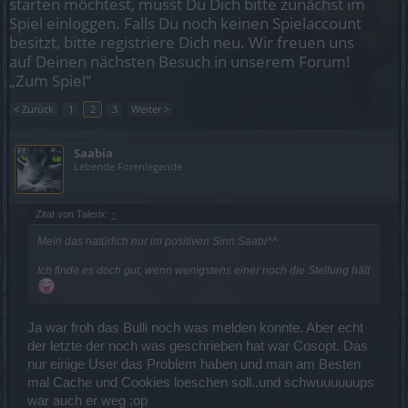
starten möchtest, musst Du Dich bitte zunächst im
Spiel einloggen. Falls Du noch keinen Spielaccount
besitzt, bitte registriere Dich neu. Wir freuen uns
auf Deinen nächsten Besuch in unserem Forum!
„Zum Spiel“
< Zurück
1
2
3
Weiter >
Saabia
Lebende Forenlegende
Zitat von Talerix:
↑
Mein das natürlich nur im positiven Sinn Saabi^^
Ich finde es doch gut, wenn wenigstens einer noch die Stellung hält
Ja war froh das Bulli noch was melden konnte. Aber echt
der letzte der noch was geschrieben hat war Cosopt. Das
nur einige User das Problem haben und man am Besten
mal Cache und Cookies loeschen soll..und schwuuuuuups
war auch er weg ;op