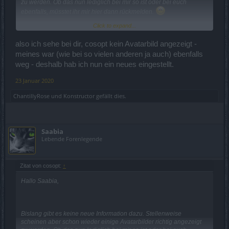
zu werden. Ob das nun lediglich bei mir so ist oder bei euch
ebenfalls, müsstet ihr mir hier dann rückmelden.
Click to expand...
Mit freundlichen Grüßen,
also ich sehe bei dir, cosopt kein Avatarbild angezeigt -
Cosopt
meines war (wie bei so vielen anderen ja auch) ebenfalls
weg - deshalb hab ich nun ein neues eingestellt.
23 Januar 2020
ChantillyRose
und
Konstructor
gefällt dies.
Saabia
Lebende Forenlegende
Zitat von cosopt:
↑
Hallo Saabia,
Bislang gibt es keine neue Information dazu. Stellenweise
scheinen aber schon wieder einige Avatarbilder richtig angezeigt