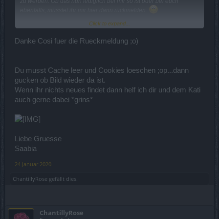
zu werden. Ob das nun lediglich bei mir so ist oder bei euch
ebenfalls, müsstet ihr mir hier dann rückmelden.
Click to expand...
Mit freundlichen Grüßen,
Danke Cosi fuer die Rueckmeldung ;o)
Cosopt
Du musst Cache leer und Cookies loeschen ;op...dann
gucken ob Bild wieder da ist.
Wenn ihr nichts neues findet dann helf ich dir und dem Kati
auch gerne dabei *grins*
Liebe Gruesse
Saabia
24 Januar 2020
ChantillyRose
gefällt dies.
ChantillyRose