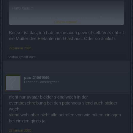
Hallo Kassim
Na deines war bestimmt so heiss das dem Hacker die Festplatte
Click to expand...
durchgebrannt ist..;o)
Die waren alle weg und auch nur die Bilder von der persoenlichen
Besser ist das, ich hab meine auch gewechselt. Vorsicht ist
Signatur.
die Mutter des Elefanten im Glashaus. Oder so ähnlich.
Eventuel war das Interesse des "Angriffs"? vor allem auf die
22 Januar 2020
personelichen Daten der Forum User ausgerichtet?
Werde auf jedenfall meine Passwoerter wechseln...man weiss ja
Saabia
gefällt dies.
nie.
Aehhhhh..... nur wo mache ich das hier ueberhaupt??
Habs gefunden: Im ersten Loggin Screen Account verwalten.
paul21061969
Lebende Forenlegende
Liebe Gruesse
Saabia
nicht nur avatar bielder siend wech in der
eventbeschreibung bei den patchnots siend auch bielder
wech
siend wohl aber nicht alle betrofen von wie mitem einlogen
bei einigen gings ja
22 Januar 2020