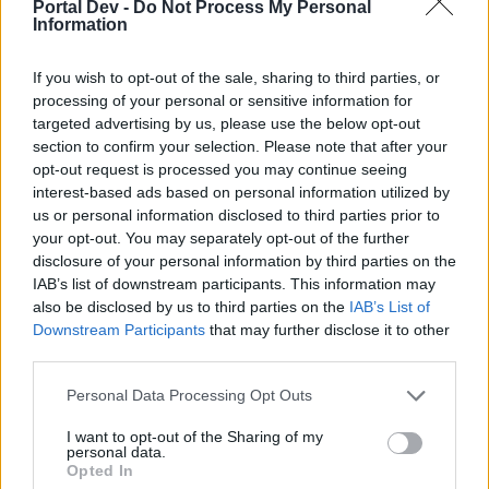
die 'Bearbeiten'-Funktion, wenn du deinem Beitrag etwas
Portal Dev -
Do Not Process My Personal
Information
hinzufügen möchtest.
LG Myantha
If you wish to opt-out of the sale, sharing to third parties, or
processing of your personal or sensitive information for
24 Mai 2018
targeted advertising by us, please use the below opt-out
section to confirm your selection. Please note that after your
opt-out request is processed you may continue seeing
Horst18
Kommandant des Forums
interest-based ads based on personal information utilized by
us or personal information disclosed to third parties prior to
your opt-out. You may separately opt-out of the further
Zitat von Myantha:
↑
disclosure of your personal information by third parties on the
Hallo Helden von Dracania,
IAB’s list of downstream participants. This information may
also be disclosed by us to third parties on the
IAB’s List of
Downstream Participants
that may further disclose it to other
@All
Die Eventdaten für den Monat Juni werden wir im deutschen Forum
third parties.
Ende Mai erst veröffentlichen, da ein Releasedatum für das
Release 209 noch nicht fest steht und sich die Daten somit auch
Personal Data Processing Opt Outs
noch verschieben können. Die derzeit geplanten Eventdaten hat
euch
@Hecktor-X1
in diesem Thread zur Verfügung gestellt.
Click to expand...
I want to opt-out of the Sharing of my
personal data.
Opted In
Ich hoffe diesmal schaffen wir es, damit es nicht wieder zu
LG Myantha