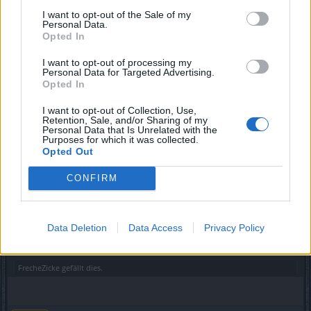
unschönen Sachen kommt.
I want to opt-out of the Sale of my
Personal Data.
24 Mai 2018
Opted In
I want to opt-out of processing my
kassim
Personal Data for Targeted Advertising.
Foren-Graf
Opted In
I want to opt-out of Collection, Use,
naja ist ja nicht schlecht das es kommen soll anfang des
Retention, Sale, and/or Sharing of my
nächsten monats finde es aber schade und nicht richtig
Personal Data that Is Unrelated with the
Purposes for which it was collected.
wieso wird nicht erst das re209 eingespielt und dann 10
Opted Out
tage später das event umso fehler die auftreten können und
werden zubeheben und die leute auch zeit zugeben sich an
CONFIRM
die neuen skills zugewöhnen und ihnen auch die zeit
zugeben sich an die neue gruppendynamikzugewöhnen
und die zeit damit sie sich genung wissen sammeln können
und nicht alles auf einemal machen müssen
Data Deletion
Data Access
Privacy Policy
25 Mai 2018
FrecheZicke
gefällt dies.