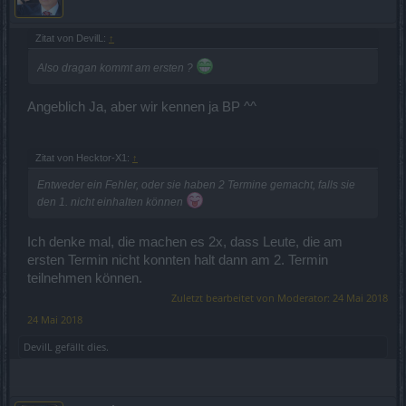
Servers: Heredur, Werian, Grimmag & Balor
Zitat von DevilL:
↑
Start: 8th of June 2018 at 00:00 CEST (UTC +2)
End: 11th of June 2018 at 23:59 CEST (UTC +2)
Also dragan kommt am ersten ?
Server: Agathon
Start: 8th of June 2018 at 06:00 CEST (UTC +2)
Angeblich Ja, aber wir kennen ja BP ^^
End: 12th of June 2018 at 05:59 CEST (UTC +2)
Server: Tegan
Start: 8th of June at 09:00 CEST (UTC +2)
End: 12th of June 2018 at 08:59 CEST (UTC +2)
Zitat von Hecktor-X1:
↑
Entweder ein Fehler, oder sie haben 2 Termine gemacht, falls sie
Entweder ein Fehler, oder sie haben 2 Termine gemacht, falls sie
den 1. nicht einhalten können
den 1. nicht einhalten können
Ich denke mal, die machen es 2x, dass Leute, die am
ersten Termin nicht konnten halt dann am 2. Termin
teilnehmen können.
Zuletzt bearbeitet von Moderator:
24 Mai 2018
24 Mai 2018
DevilL
gefällt dies.