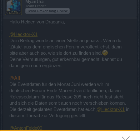
Myantha
Team Leader
Team Drakensang Online
Hallo Helden von Dracania,
@Hecktor-X1
Dein Beitrag wurde an einer Stelle angepasst. Wenn du
'Zitate' aus dem englischen Forum veröffentlichst, dann
bitte aber auch so, wie sie dort zu finden sind.
Deine Vermutungen, gut erkennbar gemacht, kannst du
dann gern noch ergänzen.
@All
Die Eventdaten für den Monat Juni werden wir im
deutschen Forum Ende Mai erst veröffentlichen, da ein
Releasedatum für das Release 209 noch nicht fest steht
und sich die Daten somit auch noch verschieben können.
Die derzeit geplanten Eventdaten hat euch
@Hecktor-X1
in
diesem Thread zur Verfügung gestellt.
@AntonFelde00
Dein Doppelposting wurde zusammengefasst. Bitte nutze