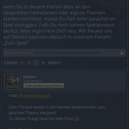
wenn Du in diesem Forum aktiv an den
Gesprächen teilnehmen oder eigene Themen
starten möchtest, musst Du Dich bitte zunächst im
Spiel einloggen. Falls Du noch keinen Spielaccount
besitzt, bitte registriere Dich neu. Wir freuen uns
auf Deinen nächsten Besuch in unserem Forum!
„Zum Spiel“
Status des Themas:
Es sind keine weiteren Antworten möglich.
< Zurück
1
2
3
4
Weiter >
katbac
S-Moderator
Team Drakensang Online
Hallo
PugvonStardock
.
Dein Thread wurde in den bereits bestehenden zum
gleichen Thema integriert.
Zu deiner Frage beachte bitte Post
35
.