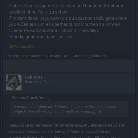
Habe schon einige mehr Runden und hunderte Amphoren
geöffnet ohne Rolle zu sehen.
Problem dabei ist ja wenn die zu spät noch fällt, geht einem
ja die Zeit aus um es überhaupt noch nutzen zu können.
Dieser Pseudozufallsmüll stinkt mir gewaltig.
Ständig geht man dabei leer aus.
25 Februar 2020
Semmelpeter
,
pommfritz
,
.Imagica.
und
4 anderen
gefällt dies.
Celinitat
Kenner der Foren
Zitat von ChantillyRose:
↑
man danach beginnt die Spinneneier zu zerstören (es ist nicht
möglich, die volle Anzahl in einem Run zu erledigen)
Natürlich ist es nur wieder bei dir nicht möglich .. alle anderen Spieler
beseitigen problemlos alle Eier und haben anschließend den
Kopflosen Reiter .. herjee aber auch, wie sehr dich BP doch ärgert.