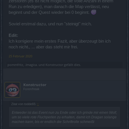
zerstören (es ist nicht möglich, die volle Anzahl in einem
Run zu erledigen), man danach die Map verlässt, neu
beginnt und der Quest wieder bei 0 beginnt.
Soviel erstmal dazu, und nun "steinigt" mich.
Edit:
Ich korrigiere mein erstes Fazit, aber überzeugt bin ich
noch nicht., ... aber das steht mir frei.
25 Februar 2020
pommfritz
,
.Imagica.
und
Konstructor
gefällt dies.
Konstructor
Forenfreak
Zitat von todde65:
↑
Entweder ist das Event nun zu Ende oder ich grinde mir einen Wolf,
um so viele rote Fluchperlen zu erhalten, damit ich Dragan solange
machen kann, bis er endlich die Schriftrolle schmeißt