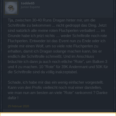
todde65
Junior Experte
Tja, zwischen 30-40 Runs Dragan hinter mir, um die
Schriftrolle zu bekommen ... nicht gedroppt das Ding. Jetzt
sind natürlich alle meine roten Fluchperlen verballert … im
Grunde habe ich jetzt nichts … weder Schriftrolle noch rote
Fluchperlen. Entweder ist das Event nun zu Ende oder ich
grinde mir einen Wolf, um so viele rote Fluchperlen zu
erhalten, damit ich Dragan solange machen kann, bis er
endlich die Schriftrolle schmeißt. Und im Anschluss
bräuchte ich dann ja auch noch etliche "Rote", um Balken 3
und 4 zu machen. 10 "Rote" für 39K Andermant und 50K für
die Schriftrolle sind da völlig inakzeptabel.
Schade, ich habe mir das ein wenig einfacher vorgestellt.
Kann von den Profis vielleicht noch mal einer darstellen,
wie man nun am besten an viele "Rote" rankommt ? Danke
dafür !
25 Februar 2020