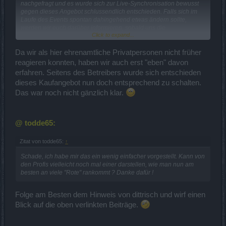
nachgefragt und es wurde sich zur Live-Synchronisation bewusst
gegen dieses Angebot schlussendlich entschieden. Falls sich im
Laufe des Events spontan dahingehend etwas ändern sollte,
werden wir euch darüber informieren, sobald uns die
Click to expand...
entsprechende Information erreicht.
Es bleibt also dabei, dass sie aktuell nur aus den Amphoren oder
Da wir als hier ehrenamtliche Privatpersonen nicht früher
als Drop von Dragan erhältlich ist.
reagieren konnten, haben wir auch erst "eben" davon
erfahren. Seitens des Betreibers wurde sich entschieden
dieses Kaufangebot nun doch entsprechend zu schalten.
Das war noch nicht gänzlich klar.
@ todde65:
Zitat von todde65:
↑
Schade, ich habe mir das ein wenig einfacher vorgestellt. Kann von
den Profis vielleicht noch mal einer darstellen, wie man nun am
besten an viele "Rote" rankommt ? Danke dafür !
Folge am Besten dem Hinweis von dittrisch und wirf einen
Blick auf die oben verlinkten Beiträge.