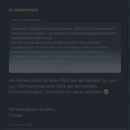
@ dickerhals1:
Zitat von dickerhals1:
↑
dringend: mangelnde mächtige perlen. oben links (finsterweiden)
und rechts (schwefel..) die ersten zwei maps freigespielt und keine
weitere perle bekommen.
bin von mindestens einer weiteren perle in der schwefel
ausgegangen. fehl anzeige. aus amphoren leider auch keine
bekommen. ebenfalls keine aus den belohnungskisten von
schwefel. nach fahrplan sollte jetzt wohl eisenwald und danach
draganausgrabung an der reihe sein.
Click to expand...
KAUFEN ist keine kunst, entspricht aber nicht meinem
spielverständniss.
fuchs meint als letztes: besiege dragan zwei mal. würd ja gerne,
Am Besten wirfst Du einen Blick auf die Beiträge
hier
und
aber ohne mächtige?
hier
. Wirf auch mal einen Blick auf den zweiten
mhhh, da is mächtig was schief gelaufen. weiß jemand abhilfe?
Fortschrittsbalken. Dort dürfte Dir etwas auffallen.
Mit freundlichen Grüßen,
Cosopt
25 Februar 2020