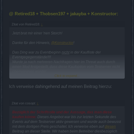
@ Retired18 + Thobsen197 + jakayba + Kons
tructor:
Zitat von Retired18:
↑
Jetzt brat mir einer 'nen Storch!
Danke für den Hinweis,
@Konstructor
!
Das Ding war zu Eventbeginn
nicht
in der Kaufliste der
Eventgegegenstände!!!!
Wurde ja nach mehreren Nachfragen hier im Threat auch durch
einen Mod festgestellt, dass diese Kaufoption vom Testserver nicht
übernommen wurde!
Click to expand...
Also ist die "Kauf"-Rolle nachträglich (
und heimlich, still und leise!
)
wieder eingeführt worden?
Ich verweise dahingehend auf meinen Beitrag hierzu:
Nicht dass ich damit unzufrieden wäre, aber das hätte man auch
kommunizieren können.
Was gibts denn sonst noch für Überaschungen?
Zitat von cosopt:
↑
Bezüglich der Schriftrolle und der Aussage, das man diese
kaufen könne:
Dieses Angebot war bis zur letzten Sekunde des
Events auf dem Testserver aktiv gewesen und wurde auch bewusst
mit dem dortigen Preis geschaltet. Ich verweise eben auf
diesen
Beitrag an dieser Stelle. Wir haben beim Betreiber diesbezüglich