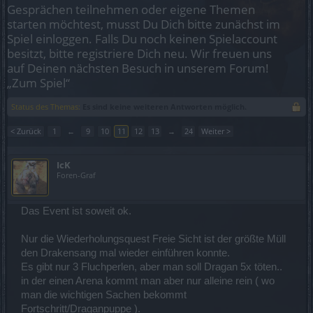
Gesprächen teilnehmen oder eigene Themen
starten möchtest, musst Du Dich bitte zunächst im
Spiel einloggen. Falls Du noch keinen Spielaccount
besitzt, bitte registriere Dich neu. Wir freuen uns
auf Deinen nächsten Besuch in unserem Forum!
„Zum Spiel“
Status des Themas:
Es sind keine weiteren Antworten möglich.
< Zurück
1
←
9
10
11
12
13
→
24
Weiter >
IcK
Foren-Graf
Das Event ist soweit ok.
Nur die Wiederholungsquest Freie Sicht ist der größte Müll
den Drakensang mal wieder einführen konnte.
Es gibt nur 3 Fluchperlen, aber man soll Dragan 5x töten..
in der einen Arena kommt man aber nur alleine rein ( wo
man die wichtigen Sachen bekommt
Fortschritt/Draganpuppe ).