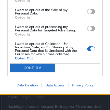
Opted In
Schade, ich habe mir das ein wenig einfacher vorgestellt. Kann von
beschäftige dich doch mal etwas mit der event-mechanik,
den Profis vielleicht noch mal einer darstellen, wie man nun am
haben andere vor dir ja auch geschafft und es bleibt hierfür
I want to opt-out of the Sale of my
besten an viele "Rote" rankommt ? Danke dafür !
auch noch mehr als genug event-laufzeit über.
Personal Data.
Opted In
oder nimm dir ein paar augenblicke zeit und befolge einen
der vielen ratschläge bzw. tipps, die hier schon teilweise
I want to opt-out of processing my
mehrfach gepostet wurden.
Personal Data for Targeted Advertising.
Opted In
25 Februar 2020
I want to opt-out of Collection, Use,
Retention, Sale, and/or Sharing of my
Personal Data that Is Unrelated with the
cosopt
Purposes for which it was collected.
Board Administrator
Opted Out
Team Drakensang Online
Hallo Helden von Dracania,
CONFIRM
Danke für euer weiteres Feedback, welches wir
Data Deletion
Data Access
Privacy Policy
entsprechend aufnehmen und weiterleiten. Vereinzelt wurde
etwas Farbe hinterlassen und Beiträge
zusammengeschoben.
Nachfolgend werden ein paar Beiträge von Usern aus dem