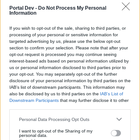
ruthenia2
Portal Dev -
Do Not Process My Personal
Junior Experte
Information
If you wish to opt-out of the sale, sharing to third parties, or
Wo ist denn die grosse Halle, bzw wie spielt man die frei ?
processing of your personal or sensitive information for
25 Februar 2020
targeted advertising by us, please use the below opt-out
section to confirm your selection. Please note that after your
opt-out request is processed you may continue seeing
dittrisch
interest-based ads based on personal information utilized by
Forenhalbgott
us or personal information disclosed to third parties prior to
your opt-out. You may separately opt-out of the further
Zitat von todde65:
↑
disclosure of your personal information by third parties on the
IAB’s list of downstream participants. This information may
Tja, zwischen 30-40 Runs Dragan hinter mir, um die Schriftrolle zu
also be disclosed by us to third parties on the
IAB’s List of
bekommen ... nicht gedroppt das Ding. Jetzt sind natürlich alle
meine roten Fluchperlen verballert … im Grunde habe ich jetzt
Downstream Participants
that may further disclose it to other
nichts … weder Schriftrolle noch rote Fluchperlen. Entweder ist das
third parties.
Event nun zu Ende oder ich grinde mir einen Wolf, um so viele rote
Fluchperlen zu erhalten, damit ich Dragan solange machen kann,
bis er endlich die Schriftrolle schmeißt. Und im Anschluss bräuchte
Personal Data Processing Opt Outs
ich dann ja auch noch etliche "Rote", um Balken 3 und 4 zu
machen. 10 "Rote" für 39K Andermant und 50K für die Schriftrolle
I want to opt-out of the Sharing of my
Click to expand...
sind da völlig inakzeptabel.
personal data.