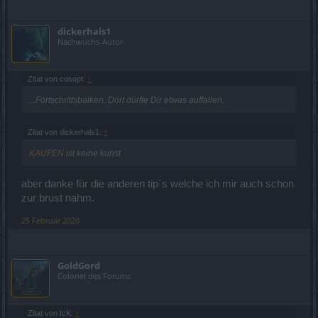
dickerhals1
Nachwuchs-Autor
Zitat von cosopt:
↑
...Fortschrittsbalken. Dort dürfte Dir etwas auffallen.
Zitat von dickerhals1:
↑
KAUFEN
ist keine kunst
aber danke für die anderen tip´s welche ich mir auch schon
zur brust nahm.
25 Februar 2020
GoldGord
Colonel des Forums
Zitat von IcK:
↑