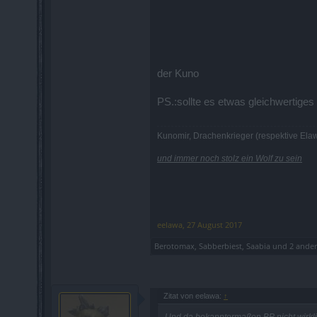
der Kuno
PS.:sollte es etwas gleichwertiges
Kunomir, Drachenkrieger (respektive Elaw
und immer noch stolz ein Wolf zu sein
eelawa
,
27 August 2017
Berotomax
,
Sabberbiest
,
Saabia
und
2 ande
Zitat von eelawa:
↑