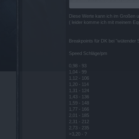
im schnitt 157 Schläge in der Minute un
Finde es ja positive wenn es so gewollt 
Es gibt dementsprechend keinen untersc
nicht würde mich freuen wenn dies auc
Diese Werte kann ich im Großen u
( leider komme ich mit meinem Equ
Und was noch viel viel wichtig wäre ob da
Denn ich habe keine Lust meinen DK je
DK´s ausbessern müssen usw.
Breakpoints für DK bei "wütender
Wie man das testet sollte ja jeden bekan
Zb Grüne essis und Stoppuhr, die reic
Speed Schläge/pm
0,98 - 93
1,04 - 99
1,12 - 106
1,20 - 114
1,31 - 124
1,43 - 136
1,59 - 148
1,77 - 166
2,01 - 185
2,31 - 212
2,73 - 235
>3,20 - ?