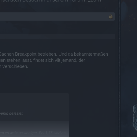
 in Sachen Breakpoint betrieben. Und da bekanntermaßen
 stehen lässt, findet sich vllt jemand, der
n verschieben.
enig getestet.
n es weitaus weniger. Bei 1,75 sind es