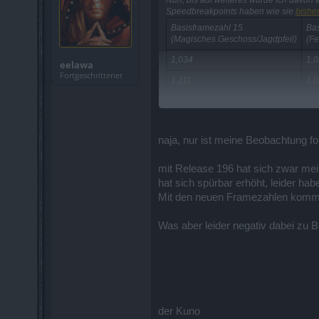
Speedbreakpoints haben wie sie
bishe
Basisframezahl 15
Bas
(Magisches Geschoss/Jagdpfeil)
(Fe
1,034
1,
eelawa
Fortgeschrittener
1,111
1,
1,200
1,
1,304
1,
naja, nur ist meine Beobachtung fo
1,429
1,
1,579
1,
mit Release 196 hat sich zwar mei
hat sich spürbar erhöht, leider hab
1,765
1,
Mit den neuen Framezahlen komme 
2,000
1,
2,308
1,
Was aber leider negativ dabei zu B
2,727
1,
3,333
2,
2,
2,
der Kuno