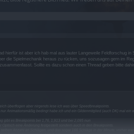
ead hierfür ist aber ich hab mal aus lauter Langeweile Feldforschug
 über die Spielmechanik heraus zu rücken, uns sozusagen gern im Regen
zusammenfasst. Sollte es dazu schon einen Thread geben bitte dahi
eich überflogen aber nirgends lese ich was über Speedbreakpoints.
 nur Animationsmäßig bedingt habe ich und ein Gildenmitglied (auch DK) mal ein w
 gibt es Breakpoints bei 1,76, 1,913 und bei 2,095 nun
r Optisch eine Änderung festgestellt sondern auch in den Breakpoints.
 selben Anzahl an Schlägen, und das sogar 166 Schläge in der Minute, vorher ware