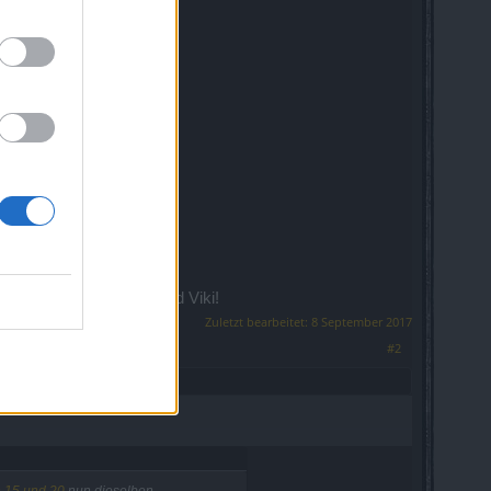
ungen.
ger
hier
- Danke an ihn und Viki!
Zuletzt bearbeitet:
8 September 2017
#2
n 15 und 20
nun dieselben