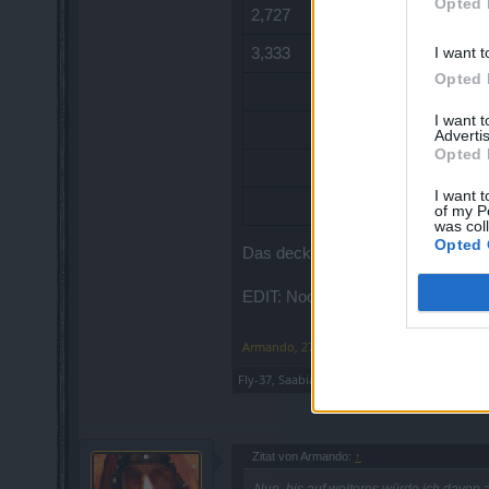
Opted 
2,727
I want t
3,333
Opted 
I want 
Advertis
Opted 
I want t
of my P
was col
Opted 
Das deckt sich ja für den Wütend
EDIT: Noch genauer, und offenbar 
Armando
,
27 August 2017
Fly-37
,
Saabia
und
eelawa
gefällt dies.
Zitat von Armando:
↑
Nun, bis auf weiteres würde ich davon