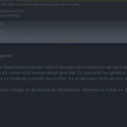
r
die Skills mit diesen Basisframezahlen auch hatten:
isframezahl 20
uerball/Präzi)
026
081
143
Click to expand...
212
lgende:
290
379
n Speed nicht verändert und ich bewege mich sowohl vor als auch d
e ich vorher nicht konkret darauf geachtet. Es sind nicht nur gefühlt 
481
ich eindeutig schneller durch ZWs. Es ist demnach nicht nur eine 
600
739
uche schlägt, ist die Anzahl der Breakpoints. Während es früher zw 1,
905
105
353
667