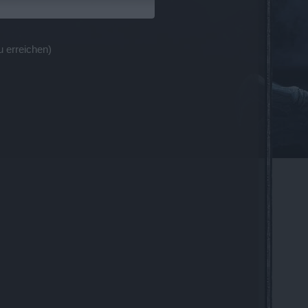
 auch andere skills betrifft wissen wir
u erreichen)
Fehler den ich dann wieder und andere