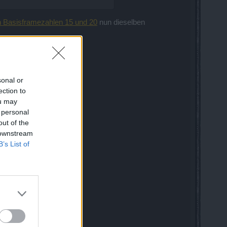
n Basisframezahlen 15 und 20
nun dieselben
sonal or
ection to
ou may
 personal
out of the
 downstream
B’s List of