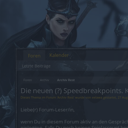
Kalender
Foren
Letzte Beiträge
Foren
Archiv
Archiv Rest
Die neuen (?) Speedbreakpoints. K
Dieses Thema im Forum '
Archiv Rest
' wurde von
eelawa
gestartet,
27 Aug
Liebe(r) Forum-Leser/in,
wenn Du in diesem Forum aktiv an den Gespräch
einloggen. Falls Du noch keinen Spielaccount be