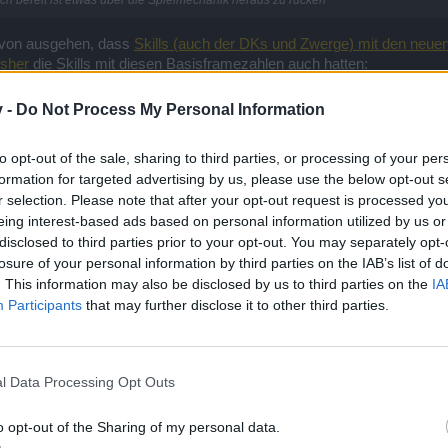
h bereit ist etwas über die Spielmechanik heraus zu rücken
davon ausgehen, dass
Skills (auch der DKs und Zwerge) mit den neue
isher
die Skills mit diesen Basisframezahlen auch hatten:
Skill-Freischaltungsframe 20
v -
Do Not Process My Personal Information
(Feuerball/Präzi)
1,026
to opt-out of the sale, sharing to third parties, or processing of your per
formation for targeted advertising by us, please use the below opt-out s
1,081
r selection. Please note that after your opt-out request is processed y
1,143
eing interest-based ads based on personal information utilized by us or
disclosed to third parties prior to your opt-out. You may separately opt-
1,212
losure of your personal information by third parties on the IAB’s list of
. This information may also be disclosed by us to third parties on the
IA
1,290
Participants
that may further disclose it to other third parties.
1,379
1,481
l Data Processing Opt Outs
1,600
o opt-out of the Sharing of my personal data.
1,739