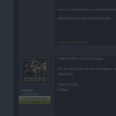
3,
Kunomir, Drachenkrieger (respektive Elaw
3,
und immer noch stolz ein Wolf zu sein
Das deckt sich ja für den Wütenden Sc
eelawa
,
27 August 2017
Hallo Helden von Dracania.
Da es sich hier um ein wichtiges
überführt.
Viele Grüße,
katbac
katbac
S-Moderator
Team Drakensang
Online