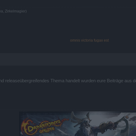
077
a, Zirkelmagier)
636
hwung mit Basisframezahl 15 auch in etwa mit Euren Beobachtungen.
omnis victoria fugax est
 und releaseübergreifendes Thema handelt wurden eure Beiträge aus