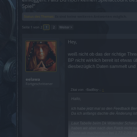
Spiel“
Status des Themas:
Es sind keine weiteren Antworten möglich.
Seite 1 von 2
1
2
Weiter >
Hey,
weiß nicht ob das der richtige Thr
BP nicht wirklich bereit ist etwas
diesbezüglich Daten sammelt und 
eelawa
Fortgeschrittener
Zitat von .-BadBoy-.:
↑
Hallo,
ich habe jetzt mal so den Feedback Ber
Da ich anfangs dachte die Änderung ist
Laut Tabelle beim Dk Wütender Schwung
haben wir aber nach den Patch nicht nu
Denn wir machen nun bei 1,77-2,00 die