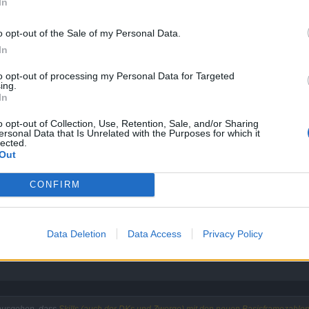
In
1,905
o opt-out of the Sale of my Personal Data.
2,105
In
2,353
to opt-out of processing my Personal Data for Targeted
2,667
ing.
In
3,077
o opt-out of Collection, Use, Retention, Sale, and/or Sharing
3,636
ersonal Data that Is Unrelated with the Purposes for which it
lected.
Out
en Schwung mit Basisframezahl 15 auch in etwa mit Euren Beobacht
CONFIRM
mit Hintergrundwissen und Verständnis ;-) selbst berechnet von Wig
Data Deletion
Data Access
Privacy Policy
 ausgehen, dass
Skills (auch der DKs und Zwerge) mit den neuen Basisframezahle