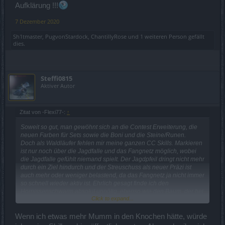
Aufklärung !!!
7 Dezember 2020
Sh1tmaster
,
PugvonStardock
,
ChantillyRose
und
1 weiteren Person
gefällt
dies.
Steffi0815
Aktiver Autor
Zitat von -Flexi77-:
↑
Soweit so gut, man gewöhnt sich an die Contest Erweiterung, die
neuen Farben für Sets sowie die Boni und die Steine/Runen.
Doch als Waldläufer fehlen mir meine ganzen CC Skills. Markieren
ist nur noch über die Jagdfalle und das Fangnetz möglich, wobei
die Jagdfalle gefühlt niemand spielt. Der Jagdpfeil dringt nicht mehr
durch ein Ziel hindurch und der Streuschuss als neuer Präzi ist
auch mehr oder weniger belastend, da das Fangnetz ja nicht immer
so schnell wieder aktiv ist. Ehrlich gesagt finde ich den
Hornissenschwarm absolut unnötig, ebenso wie den Baum, der bei
Click to expand...
mir nur rum steht und sich freut, dass er bald alle Blätter verliert.
Falls jemand irgendeine Skillung hat, die man aktuell mit Level 55
gut spielen kann, wäre ich sehr dankbar, ich habe nämlich absolut
Wenn ich etwas mehr Mumm in den Knochen hätte, würde
keine Ahnung, wie ich mich mit den neuen Skills arrangieren soll.