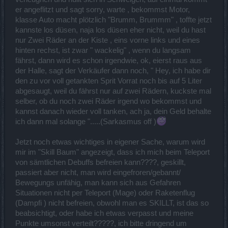
er angeflitzt und sagt sorry, warte , bekommst Motor,
klasse Auto macht plötzlich "Brumm, Brummm" , toffte jetzt
kannste los düsen, naja los düsen eher nicht, weil du hast
nur Zwei Räder an der Kiste , eins vorne links und eines
hinten rechst, ist zwar " wackelig" , wenn du langsam
fährst, dann wird es schon irgendwie, ok, eierst raus aus
der Halle, sagt der Verkäufer dann noch, " Hey, ich habe dir
den zu vor voll getankten Sprit Vorrat noch bis auf 5 Liter
abgesaugt, weil du fährst nur auf zwei Rädern, kuckste mal
selber, ob du noch zwei Räder irgend wo bekommst und
kannst danach wieder voll tanken, ach ja, dein Geld behalte
ich dann mal solange ".....(Sarkasmus off )
Jetzt noch etwas wichtiges in eigener Sache, warum wird
mir im "Skill Baum" angezeigt, dass ich mich beim Teleport
von sämtlichen Debuffs befreien kann????, geskillt,
passiert aber nicht, man wird eingefroren/gebannt/
Bewegungs unfähig, man kann sich aus Gefahren
Situationen nicht per Teleport (Mage) oder Raketenflug
(Dampfi ) nicht befreien, obwohl man es SKILLT, ist das so
beabsichtigt, oder habe ich etwas verpasst und meine
Punkte umsonst verteilt?????, ich bitte dringend um