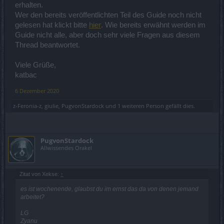
erhalten.
Wer den bereits veröffentlichten Teil des Guide noch nicht
gelesen hat klickt bitte
hier
. Wie bereits erwähnt werden im
Guide nicht alle, aber doch sehr viele Fragen aus diesem
Thread beantwortet.
Viele Grüße,
katbac
6 Dezember 2020
z-Feronia-z
,
giulie
,
PugvonStardock
und
1 weiteren Person
gefällt dies.
PugvonStardock
Allwissendes Orakel
Zitat von Xekse:
↑
es ist wochenende, glaubst du im ernst das da von denen jemand
arbeitet?
LG
Zyanu