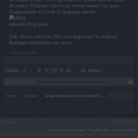
80 haben. Trotzdem kommt es immer wieder vor, dass
Gegenstände mit Stufe 11 gedroppt werden.
Bitte den Bug fixen.
Edit:
Warum wird das Bild nicht angezeigt? In anderen
Beiträgen funktioniert das doch.
7 Dezember 2020
< Zurück
1
←
16
17
18
19
20
→
80
Weiter >
Status des Themas:
Es sind keine weiteren Antworten möglich.
Foren
Zentrale
Gesprächsrunden zu aktuellen Themen
Deutsch
Kontakt
Hilfe
Nutzungsbedingungen
Privatsphäre
Cookie Settings
Forum software by XenForo
Forum software by XenForo™
Add-ons by Brivium
®