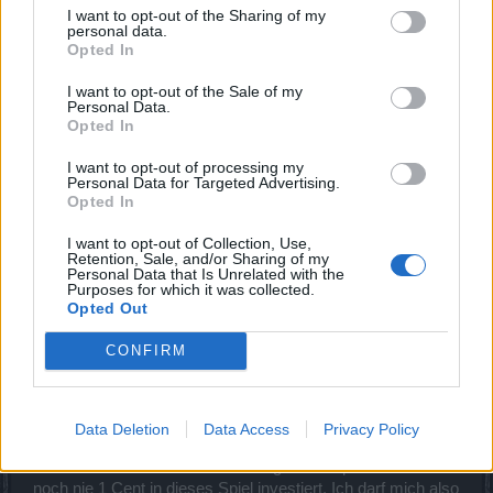
fallengelassene Ware. Wurde wohl vergessen zu
I want to opt-out of the Sharing of my
implementieren.
personal data.
-Dämonen auf dem Vormarsch (Fyeborough): Verlasse die
Opted In
Übungshalle durch die unverschlossene Tür. Verlässt man
I want to opt-out of the Sale of my
die Halle, wird die Quest nicht abgeschlossen. Mehrmals
Personal Data.
probiert. Jetzt festgestellt, die Halle muss durch den neu
Opted In
entstandenen Ausgang/Eingang betreten werden, um die
Quest abzuschliessen.
I want to opt-out of processing my
-Rückeroberung (Brigavik): Besiege Mundoll. Bei meinem
Personal Data for Targeted Advertising.
Opted In
Mage ist er erschienen, beim Zwerg auch nach Löschung
und erneuter Annahme der Quest nicht.
I want to opt-out of Collection, Use,
Retention, Sale, and/or Sharing of my
Mir ist noch kein einziger Paniksplitter gedropt (ja, hab im
Personal Data that Is Unrelated with the
Purposes for which it was collected.
Spezialitätensack nachgesehen). Nach den Regeln der
Opted Out
Wahrscheinlichkeit hätte sich mindestens schon einer darin
befinden müssen.
CONFIRM
Desweiteren kann ich den meisten negativen Ausführungen
über die CE beipflichten (muss ja nicht nochmal alles
niederschreiben).
Data Deletion
Data Access
Privacy Policy
Glücklicherweise bin ich nur Gelegenheitsspieler und habe
noch nie 1 Cent in dieses Spiel investiert. Ich darf mich also