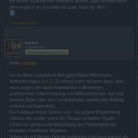
ich meine Skillung hier öffentlich posten. Aber schreib mich
So weit so gut, an sich ist die Erweiterung recht okay, nur finde ich
gern ingame an, ich hätte ein paar Tipps für dich
dass die Waldläufer einfach richtig schlecht wegkommen.
7 Dezember 2020
katbac
S-Moderator
Team Drakensang Online
Hallo
Lorindel
Da du diese speziell an dich gerichteten Bitten bzw.
Aufforderungen (
1
/
2
/
3
) einmal mehr ignoriert hast, aber
auch wegen der darin enthaltenen vollkommen
unethischem Gleichsetzung von Millionenfachen Tod und
deinem Ärger über ein Computerspiel, wurde dein Beitrag
entfernt und bepunktet.
Nach Ablauf deiner Sperre und - so unsere Empfehlung -
Lektüre des weiter vorne im Thread verlinkten Guide
kannst du gerne unter Beachtung der Forenregeln ein
erneutes Feedback abgeben.
Sofern du auf diesen Beitrag antworten möchtest kannst du