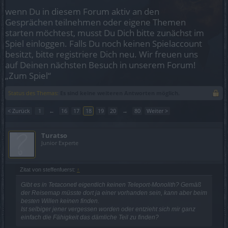
wenn Du in diesem Forum aktiv an den
Gesprächen teilnehmen oder eigene Themen
starten möchtest, musst Du Dich bitte zunächst im
Spiel einloggen. Falls Du noch keinen Spielaccount
besitzt, bitte registriere Dich neu. Wir freuen uns
auf Deinen nächsten Besuch in unserem Forum!
„Zum Spiel“
Status des Themas:
Es sind keine weiteren Antworten möglich.
< Zurück
1
←
16
17
18
19
20
→
80
Weiter >
Turatso
Junior Experte
Zitat von steffenfuerst:
↑
Gibt es in Tetaconetl eigentlich keinen Teleport-Monolith? Gemäß
der Reisemap müsste dort ja einer vorhanden sein, kann aber beim
besten Willen keinen finden.
Ist selbiger jener vergessen worden oder entzieht sich mir ganz
einfach die Fähigkeit das dämliche Teil zu finden?